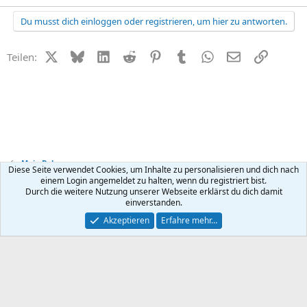
Du musst dich einloggen oder registrieren, um hier zu antworten.
X (Twitter)
Bluesky
LinkedIn
Reddit
Pinterest
Tumblr
WhatsApp
E-Mail
Link
Teilen:
Mein Baby
Diese Seite verwendet Cookies, um Inhalte zu personalisieren und dich nach
einem Login angemeldet zu halten, wenn du registriert bist.
Durch die weitere Nutzung unserer Webseite erklärst du dich damit
Kontakt
Nutzungsbedingungen
Datenschutz
Hilfe
R
einverstanden.
S
S
®
Community platform by XenForo
© 2010-2026 XenForo Ltd.
Akzeptieren
Erfahre mehr…