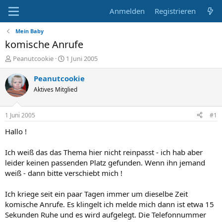
Anmelden
Registrieren
Mein Baby
komische Anrufe
E
E
Peanutcookie
1 Juni 2005
r
r
s
s
Peanutcookie
t
t
Aktives Mitglied
e
e
l
l
l
l
1 Juni 2005
#1
e
t
r
a
Hallo !
m
Ich weiß das das Thema hier nicht reinpasst - ich hab aber
leider keinen passenden Platz gefunden. Wenn ihn jemand
weiß - dann bitte verschiebt mich !
Ich kriege seit ein paar Tagen immer um dieselbe Zeit
komische Anrufe. Es klingelt ich melde mich dann ist etwa 15
Sekunden Ruhe und es wird aufgelegt. Die Telefonnummer