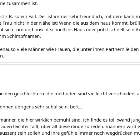
urie zusammen ist.
st z.B. so ein Fall. Der ist immer sehr freundlich, mit dem kann
 Frau nicht in der Nähe ist! Wenn die aus dem haus kommt, brüllt
ht sich rum und huscht schnell ins Haus oder putzt schnell sein Au
 ihm Schimpfnamen.
genauso viele Männer wie Frauen, die unter ihren Partnern leiden u
n.
 beiden geschlechtern. die methoden sind vielleicht verschieden, a
nen übrigens sehr subtil sein, bert....
männer, die hier wirklich bemüht sind, ich finde es toll :wand jungs
rauen leichter fällt, über all diese dinge zu reden. männern wir
h aussen) sein sollen und ihre gefühle immer noch wegdrücken müs