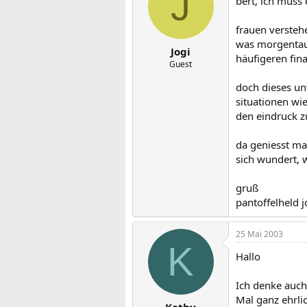
J
bert, ich muss
frauen versteh
was morgentau 
Jogi
häufigeren fin
Guest
doch dieses un
situationen wi
den eindruck z
da geniesst man
sich wundert, w
gruß
pantoffelheld j
25 Mai 2003
K
Hallo
Ich denke auch
Mal ganz ehrlic
Kathy