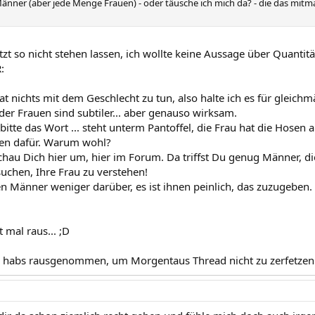
Männer (aber jede Menge Frauen) - oder täusche ich mich da? - die das m
tzt so nicht stehen lassen, ich wollte keine Aussage über Quantit
:
at nichts mit dem Geschlecht zu tun, also halte ich es für gleichmä
er Frauen sind subtiler... aber genauso wirksam.
te das Wort ... steht unterm Pantoffel, die Frau hat die Hosen an
n dafür. Warum wohl?
schau Dich hier um, hier im Forum. Da triffst Du genug Männer, d
suchen, Ihre Frau zu verstehen!
n Männer weniger darüber, es ist ihnen peinlich, das zuzugeben. 
 mal raus... ;D
 habs rausgenommen, um Morgentaus Thread nicht zu zerfetzen.