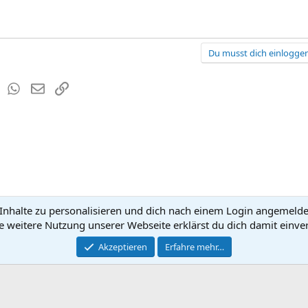
Du musst dich einloggen
est
Tumblr
WhatsApp
E-Mail
Link
nhalte zu personalisieren und dich nach einem Login angemeldet 
Kontakt
Nutzun
e weitere Nutzung unserer Webseite erklärst du dich damit einve
®
Community platform by XenForo
Akzeptieren
Erfahre mehr…
© 2010-2026 XenForo Ltd.