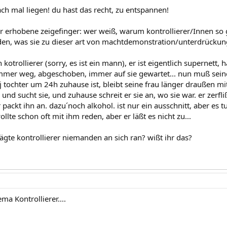
fach mal liegen! du hast das recht, zu entspannen!
r erhobene zeigefinger: wer weiß, warum kontrollierer/Innen so
en, was sie zu dieser art von machtdemonstration/unterdrückung 
 kotrollierer (sorry, es ist ein mann), er ist eigentlich supernett, 
immer weg, abgeschoben, immer auf sie gewartet... nun muß seine
8j tochter um 24h zuhause ist, bleibt seine frau länger draußen m
nd sucht sie, und zuhause schreit er sie an, wo sie war. er zerfli
ackt ihn an. dazu´noch alkohol. ist nur ein ausschnitt, aber es tu
ollte schon oft mit ihm reden, aber er läßt es nicht zu...
ägte kontrollierer niemanden an sich ran? wißt ihr das?
ma Kontrollierer....