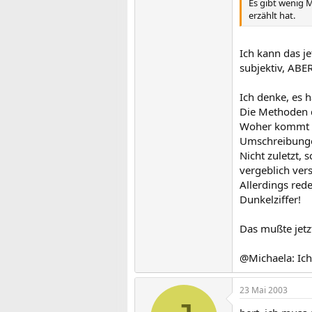
Es gibt wenig 
erzählt hat.
Ich kann das je
subjektiv, ABER
Ich denke, es h
Die Methoden d
Woher kommt bit
Umschreibunge
Nicht zuletzt, 
vergeblich ver
Allerdings rede
Dunkelziffer!
Das mußte jetzt
@Michaela: Ich
23 Mai 2003