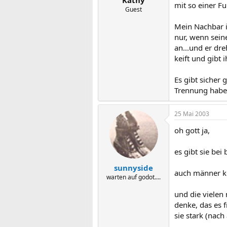
mit so einer F
Guest
Mein Nachbar i
nur, wenn seine
an...und er dre
keift und gibt
Es gibt sicher 
Trennung habe
25 Mai 2003
oh gott ja,
es gibt sie bei
sunnyside
auch männer kön
warten auf godot....
und die vielen 
denke, das es f
sie stark (nac