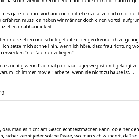
 dir da schon ziemlich recht geben und fühle mich doch auch irgen
en es ganz gut ihre vorhandenen mittel einzusetzen. ich möchte da
erfahren muss. da haben wir männer doch einen vorteil aufgrun
anziellen unabhängigkeit.
ter druck setzen und schuldgefühle erzeugen kenne ich zu genüge
e: ich setze mich schnell hin, wenn ich höre, dass frau richtung 
u erwecken "nur faul rumzuliegen"...
 es richtig wenn frau mal (ein paar tage) weg ist und gelangt zu 
arum ich immer "soviel" arbeite, wenn sie nicht zu hause ist....
ogi
, daß man es nicht am Geschlecht festmachen kann, ob einer den
h, sicher kennt jeder solche Paare, wo man sich wundert, daß so 