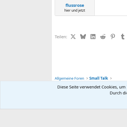
flussrose
hier und jetzt
X (Twitter)
Bluesky
LinkedIn
Reddit
Pinter
Teilen:
Allgemeine Foren
Small Talk
Diese Seite verwendet Cookies, um I
Durch di