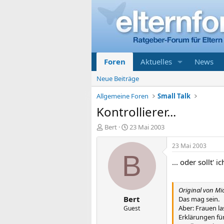
Foren
Aktuelles
News
Neue Beiträge
Allgemeine Foren
Small Talk
Kontrollierer...
E
E
Bert
23 Mai 2003
r
r
s
s
23 Mai 2003
t
t
B
... oder sollt' 
e
e
l
l
l
l
e
t
Original von Mi
Bert
r
a
Das mag sein.
m
Aber: Frauen la
Guest
Erklärungen für