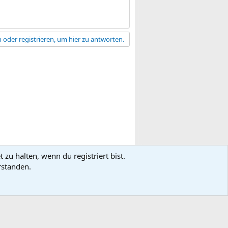
 oder registrieren, um hier zu antworten.
zu halten, wenn du registriert bist.
gsbedingungen
Datenschutz
Hilfe
R
rstanden.
S
S