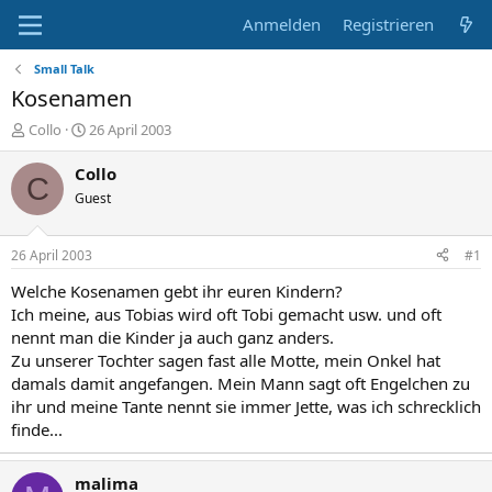
Anmelden
Registrieren
Small Talk
Kosenamen
E
E
Collo
26 April 2003
r
r
s
s
Collo
C
t
t
Guest
e
e
l
l
l
l
26 April 2003
#1
e
t
r
a
Welche Kosenamen gebt ihr euren Kindern?
m
Ich meine, aus Tobias wird oft Tobi gemacht usw. und oft
nennt man die Kinder ja auch ganz anders.
Zu unserer Tochter sagen fast alle Motte, mein Onkel hat
damals damit angefangen. Mein Mann sagt oft Engelchen zu
ihr und meine Tante nennt sie immer Jette, was ich schrecklich
finde...
malima