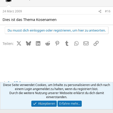
24 März 2009
#16
Dies ist das Thema Kosenamen
Du musst dich einloggen oder registrieren, um hier zu antworten.
X (Twitter)
Bluesky
LinkedIn
Reddit
Pinterest
Tumblr
WhatsApp
E-Mail
Link
Teilen:
Small Talk
Diese Seite verwendet Cookies, um Inhalte zu personalisieren und dich nach
einem Login angemeldet zu halten, wenn du registriert bist.
Durch die weitere Nutzung unserer Webseite erklärst du dich damit
Kontakt
Nutzungsbedingungen
Datenschutz
Hilfe
R
einverstanden.
S
S
®
Community platform by XenForo
© 2010-2026 XenForo Ltd.
Akzeptieren
Erfahre mehr…