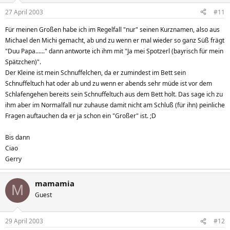
27 April 2003
#11
Für meinen Großen habe ich im Regelfall "nur" seinen Kurznamen, also aus
Michael den Michi gemacht, ab und zu wenn er mal wieder so ganz Süß frägt
"Duu Papa......" dann antworte ich ihm mit "Ja mei Spotzerl (bayrisch für mein
Spätzchen)".
Der Kleine ist mein Schnuffelchen, da er zumindest im Bett sein
Schnuffeltuch hat oder ab und zu wenn er abends sehr müde ist vor dem
Schlafengehen bereits sein Schnuffeltuch aus dem Bett holt. Das sage ich zu
ihm aber im Normalfall nur zuhause damit nicht am Schluß (für ihn) peinliche
Fragen auftauchen da er ja schon ein "Großer" ist. ;D
Bis dann
Ciao
Gerry
mamamia
M
Guest
29 April 2003
#12