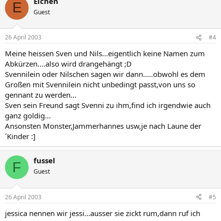
Elchen
E
Guest
26 April 2003
#4
Meine heissen Sven und Nils...eigentlich keine Namen zum
Abkürzen....also wird drangehängt ;D
Svennilein oder Nilschen sagen wir dann.....obwohl es dem
Großen mit Svennilein nicht unbedingt passt,von uns so
gennant zu werden...
Sven sein Freund sagt Svenni zu ihm,find ich irgendwie auch
ganz goldig...
Ansonsten Monster,Jammerhannes usw,je nach Laune der
´Kinder :]
fussel
F
Guest
26 April 2003
#5
jessica nennen wir jessi...ausser sie zickt rum,dann ruf ich