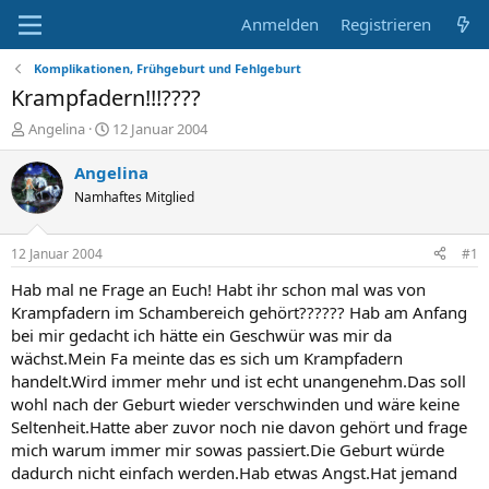
Anmelden
Registrieren
Komplikationen, Frühgeburt und Fehlgeburt
Krampfadern!!!????
E
E
Angelina
12 Januar 2004
r
r
s
s
Angelina
t
t
Namhaftes Mitglied
e
e
l
l
l
l
12 Januar 2004
#1
e
t
r
a
Hab mal ne Frage an Euch! Habt ihr schon mal was von
m
Krampfadern im Schambereich gehört?????? Hab am Anfang
bei mir gedacht ich hätte ein Geschwür was mir da
wächst.Mein Fa meinte das es sich um Krampfadern
handelt.Wird immer mehr und ist echt unangenehm.Das soll
wohl nach der Geburt wieder verschwinden und wäre keine
Seltenheit.Hatte aber zuvor noch nie davon gehört und frage
mich warum immer mir sowas passiert.Die Geburt würde
dadurch nicht einfach werden.Hab etwas Angst.Hat jemand