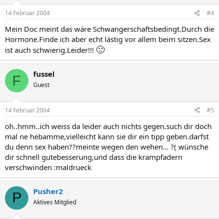
14 Februar 2004
#4
Mein Doc meint das wäre Schwangerschaftsbedingt.Durch die
Hormone.Finde ich aber echt lästig vor allem beim sitzen.Sex
🙁
ist auch schwierig.Leider!!!
fussel
F
Guest
14 Februar 2004
#5
oh..hmm..ich weiss da leider auch nichts gegen.such dir doch
mal ne hebamme,vielleicht kann sie dir ein tipp geben.darfst
du denn sex haben??meinte wegen den wehen... ?( wünsche
dir schnell gutebesserung,und dass die krampfadern
verschwinden :maldrueck
Pusher2
P
Aktives Mitglied