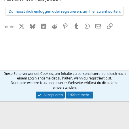
Du musst dich einloggen oder registrieren, um hier zu antworten.
X (Twitter)
Bluesky
LinkedIn
Reddit
Pinterest
Tumblr
WhatsApp
E-Mail
Link
Teilen:
Komplikationen, Frühgeburt und Fehlgeburt
Diese Seite verwendet Cookies, um Inhalte zu personalisieren und dich nach
einem Login angemeldet zu halten, wenn du registriert bist.
Durch die weitere Nutzung unserer Webseite erklärst du dich damit
Kontakt
Nutzungsbedingungen
Datenschutz
Hilfe
R
einverstanden.
S
S
®
Community platform by XenForo
© 2010-2026 XenForo Ltd.
Akzeptieren
Erfahre mehr…