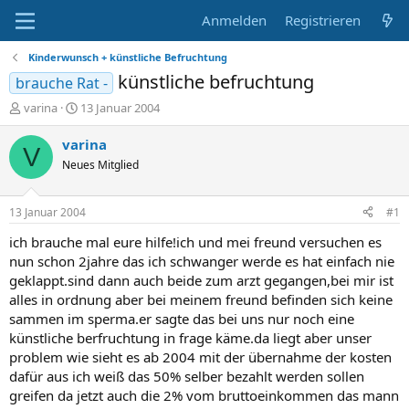
Anmelden
Registrieren
Kinderwunsch + künstliche Befruchtung
künstliche befruchtung
brauche Rat -
E
E
varina
13 Januar 2004
r
r
s
s
varina
V
t
t
Neues Mitglied
e
e
l
l
l
l
13 Januar 2004
#1
e
t
r
a
ich brauche mal eure hilfe!ich und mei freund versuchen es
m
nun schon 2jahre das ich schwanger werde es hat einfach nie
geklappt.sind dann auch beide zum arzt gegangen,bei mir ist
alles in ordnung aber bei meinem freund befinden sich keine
sammen im sperma.er sagte das bei uns nur noch eine
künstliche berfruchtung in frage käme.da liegt aber unser
problem wie sieht es ab 2004 mit der übernahme der kosten
dafür aus ich weiß das 50% selber bezahlt werden sollen
greifen da jetzt auch die 2% vom bruttoeinkommen das mann