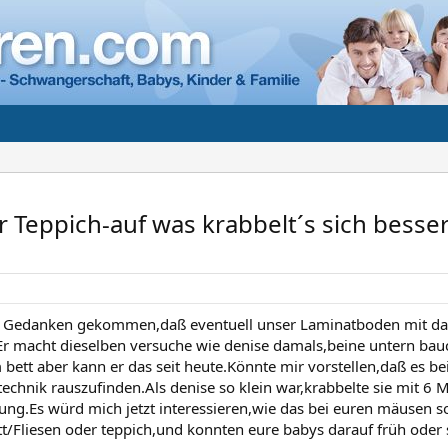
 Teppich-auf was krabbelt´s sich besse
n Gedanken gekommen,daß eventuell unser Laminatboden mit dara
.Er macht dieselben versuche wie denise damals,beine untern bauc
 bett aber kann er das seit heute.Könnte mir vorstellen,daß es be
e technik rauszufinden.Als denise so klein war,krabbelte sie mit 6
ng.Es würd mich jetzt interessieren,wie das bei euren mäusen so 
t/Fliesen oder teppich,und konnten eure babys darauf früh oder 