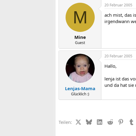
20 Februar 2005
M
ach mist, das 
irgendwann we
Mine
Guest
20 Februar 2005
Hallo,
lenja ist das 
und da hat sie
Lenjas-Mama
Glücklich :)
X (Twitter)
Bluesky
LinkedIn
Reddit
Pinter
Teilen: