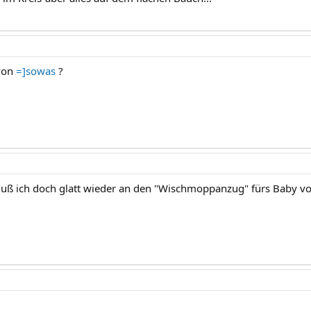
 von
=]sowas
?
uß ich doch glatt wieder an den "Wischmoppanzug" fürs Baby von