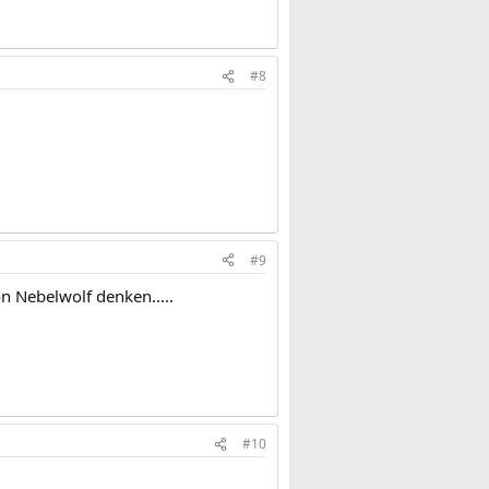
#8
#9
 Nebelwolf denken.....
#10