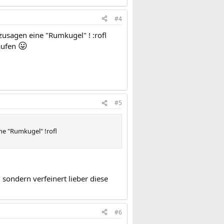
#4
zusagen eine "Rumkugel" ! :rofl
😛
laufen
#5
ine "Rumkugel" !rofl
 sondern verfeinert lieber diese
#6