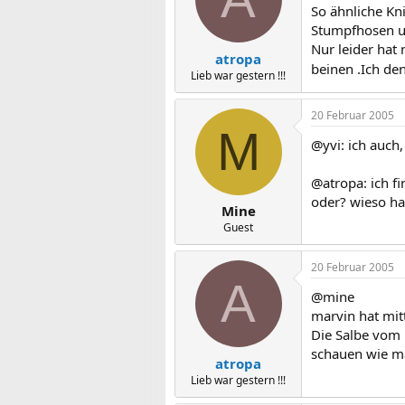
So ähnliche Kn
Stumpfhosen un
Nur leider hat
atropa
beinen .Ich de
Lieb war gestern !!!
20 Februar 2005
M
@yvi: ich auch, 
@atropa: ich f
oder? wieso ha
Mine
Guest
20 Februar 2005
A
@mine
marvin hat mit
Die Salbe vom 
schauen wie m
atropa
Lieb war gestern !!!