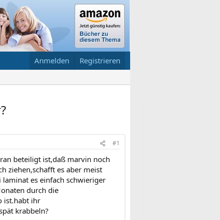
Anmelden
Registrieren
r?
#1
n beteiligt ist,daß marvin noch
h ziehen,schafft es aber meist
i laminat es einfach schwieriger
 Monaten durch die
ist.habt ihr
spät krabbeln?