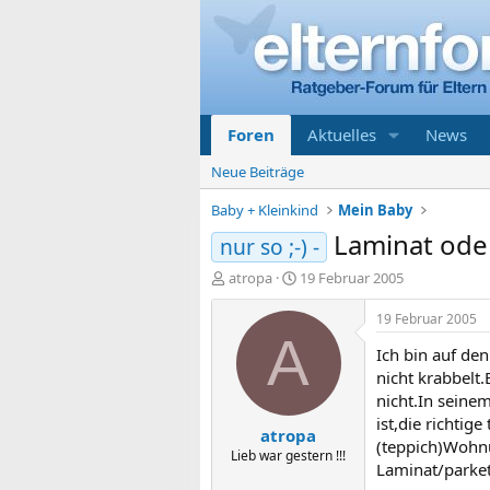
Foren
Aktuelles
News
Neue Beiträge
Baby + Kleinkind
Mein Baby
Laminat oder
nur so ;-) -
E
E
atropa
19 Februar 2005
r
r
s
s
19 Februar 2005
t
t
A
Ich bin auf de
e
e
l
l
nicht krabbelt
l
l
nicht.In seinem
e
t
ist,die richtig
atropa
r
a
(teppich)Wohnu
m
Lieb war gestern !!!
Laminat/parket