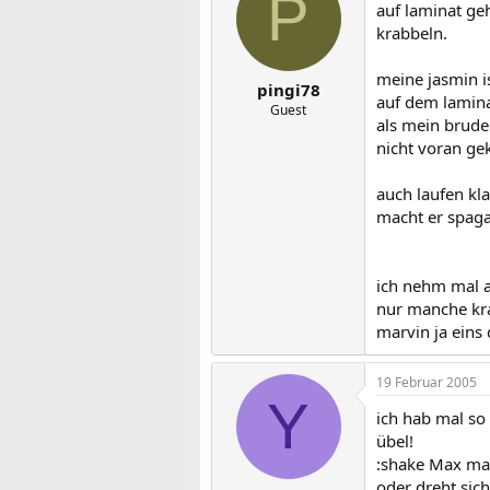
P
auf laminat ge
krabbeln.
meine jasmin i
pingi78
auf dem lamina
Guest
als mein brude
nicht voran g
auch laufen kla
macht er spagat
ich nehm mal a
nur manche kra
marvin ja eins 
19 Februar 2005
Y
ich hab mal so
übel!
:shake Max mac
oder dreht sich