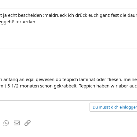
ist ja echt bescheiden :maldrueck ich drück euch ganz fest die da
ggeht! :druecker
von anfang an egal gewesen ob teppich laminat oder fliesen. mein
 mit 5 1/2 monaten schon gekrabbelt. Teppich haben wir aber auch
Du musst dich einloggen
est
Tumblr
WhatsApp
E-Mail
Link