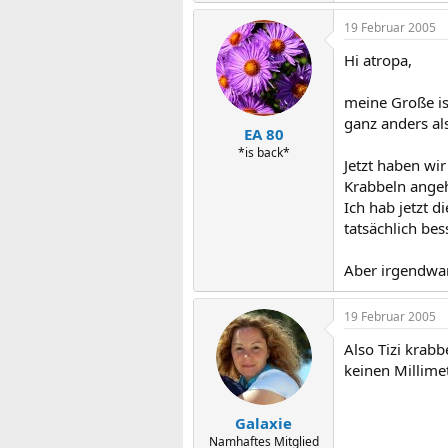
19 Februar 2005
Hi atropa,
meine Große is
ganz anders al
EA 80
*is back*
Jetzt haben wi
Krabbeln angeh
Ich hab jetzt 
tatsächlich bes
Aber irgendwan
19 Februar 2005
Also Tizi krab
keinen Millimet
Galaxie
Namhaftes Mitglied