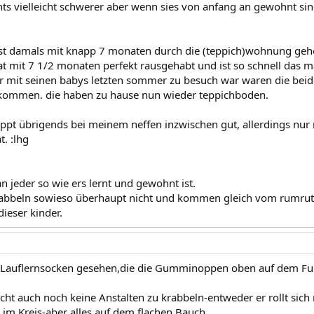
hts vielleicht schwerer aber wenn sies von anfang an gewohnt sin
st damals mit knapp 7 monaten durch die (teppich)wohnung gehei
t mit 7 1/2 monaten perfekt rausgehabt und ist so schnell das
r mit seinen babys letzten sommer zu besuch war waren die beide
ekommen. die haben zu hause nun wieder teppichboden.
ppt übrigends bei meinem neffen inzwischen gut, allerdings nur m
. :lhg
n jeder so wie ers lernt und gewohnt ist.
bbeln sowieso überhaupt nicht und kommen gleich vom rumrutsch
dieser kinder.
 Lauflernsocken gesehen,die die Gumminoppen oben auf dem Fußr
ht auch noch keine Anstalten zu krabbeln-entweder er rollt sich
 im Kreis-aber alles auf dem flachen Bauch...