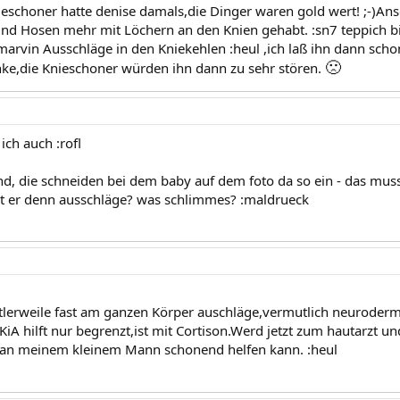
ieschoner hatte denise damals,die Dinger waren gold wert! ;-)Ans
d Hosen mehr mit Löchern an den Knien gehabt. :sn7 teppich bi
 marvin Ausschläge in den Kniekehlen :heul ,ich laß ihn dann scho
🙁
nke,die Knieschoner würden ihn dann zu sehr stören.
ich auch :rofl
ind, die schneiden bei dem baby auf dem foto da so ein - das mus
t er denn ausschläge? was schlimmes? :maldrueck
tlerweile fast am ganzen Körper auschläge,vermutlich neurodermi
KiA hilft nur begrenzt,ist mit Cortison.Werd jetzt zum hautarzt
an meinem kleinem Mann schonend helfen kann. :heul