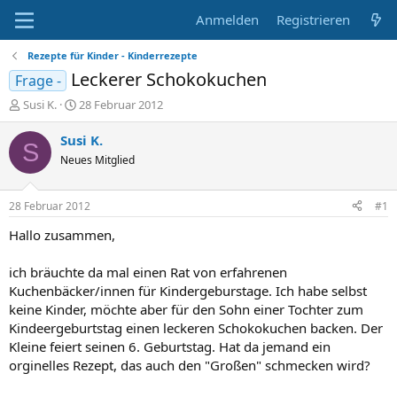
Anmelden
Registrieren
Rezepte für Kinder - Kinderrezepte
Leckerer Schokokuchen
Frage -
E
E
Susi K.
28 Februar 2012
r
r
s
s
Susi K.
S
t
t
Neues Mitglied
e
e
l
l
l
l
28 Februar 2012
#1
e
t
r
a
Hallo zusammen,
m
ich bräuchte da mal einen Rat von erfahrenen
Kuchenbäcker/innen für Kindergeburstage. Ich habe selbst
keine Kinder, möchte aber für den Sohn einer Tochter zum
Kindeergeburtstag einen leckeren Schokokuchen backen. Der
Kleine feiert seinen 6. Geburtstag. Hat da jemand ein
orginelles Rezept, das auch den "Großen" schmecken wird?