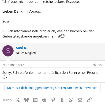
Ich freue mich über zahlrreiche leckere Rezepte.
Lieben Dank im Voraus,
Susi
PS: Ich informiere natürlich auch, wie der Kuchen bei der
🙂
Geburtstagsbande angekommen ist
Susi K.
S
Neues Mitglied
28 Februar 2012
#2
Sorry, Schreibfehler, meine natürlich den Sohn einer Freundin
🙂
Du musst dich einloggen oder registrieren, um hier zu antworten.
X (Twitter)
Bluesky
LinkedIn
Reddit
Pinterest
Tumblr
WhatsApp
E-Mail
Link
Teilen: