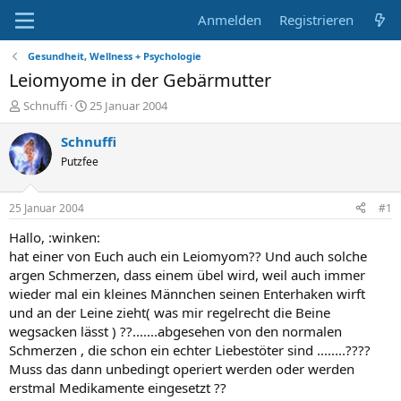
Anmelden
Registrieren
Gesundheit, Wellness + Psychologie
Leiomyome in der Gebärmutter
E
E
Schnuffi
25 Januar 2004
r
r
s
s
Schnuffi
t
t
Putzfee
e
e
l
l
l
l
25 Januar 2004
#1
e
t
r
a
Hallo, :winken:
m
hat einer von Euch auch ein Leiomyom?? Und auch solche
argen Schmerzen, dass einem übel wird, weil auch immer
wieder mal ein kleines Männchen seinen Enterhaken wirft
und an der Leine zieht( was mir regelrecht die Beine
wegsacken lässt ) ??.......abgesehen von den normalen
Schmerzen , die schon ein echter Liebestöter sind ........????
Muss das dann unbedingt operiert werden oder werden
erstmal Medikamente eingesetzt ??