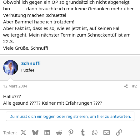
Obwohl ich gegen ein OP so grundsätzlich nicht abgeneigt
bin.............dann bräuchte ich mir keine Gedanken mehr über
Verhütung machen :schuettel
Aber Bammel habe ich trotzdem!
Aber Fakt ist, dass es so, wie es jetzt ist, auf keinen Fall
weitergeht. Mein nächster Termin zum Schneckentüf ist am
22.3.
Viele Grüße, Schnuffi
Schnuffi
Putzfee
12 März 2004
#2
Hallo???
Alle gesund ????? Keiner mit Erfahrungen ????
Du musst dich einloggen oder registrieren, um hier zu antworten.
X (Twitter)
Bluesky
LinkedIn
Reddit
Pinterest
Tumblr
WhatsApp
E-Mail
Link
Teilen: