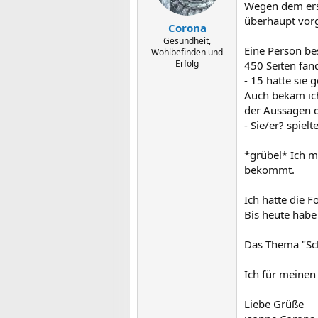
Wegen dem erst
überhaupt vorg
Corona
Gesundheit,
Eine Person be
Wohlbefinden und
Erfolg
450 Seiten fan
- 15 hatte sie
Auch bekam ich
der Aussagen d
- Sie/er? spie
*grübel* Ich m
bekommt.
Ich hatte die F
Bis heute habe
Das Thema "Sch
Ich für meinen 
Liebe Grüße