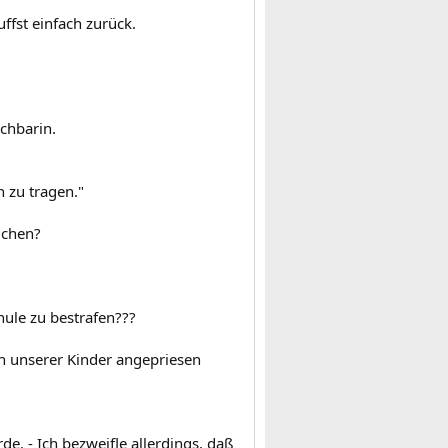
ffst einfach zurück.
chbarin.
 zu tragen."
uchen?
hule zu bestrafen???
en unserer Kinder angepriesen
de. - Ich bezweifle allerdings, daß