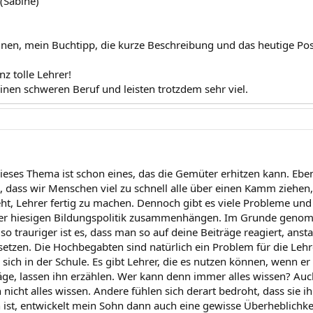
(Sabine)
nnen, mein Buchtipp, die kurze Beschreibung und das heutige Post
nz tolle Lehrer!
inen schweren Beruf und leisten trotzdem sehr viel.
dieses Thema ist schon eines, das die Gemüter erhitzen kann. Ebe
, dass wir Menschen viel zu schnell alle über einen Kamm ziehen,
ht, Lehrer fertig zu machen. Dennoch gibt es viele Probleme un
 der hiesigen Bildungspolitik zusammenhängen. Im Grunde geno
o trauriger ist es, dass man so auf deine Beiträge reagiert, ans
etzen. Die Hochbegabten sind natürlich ein Problem für die Leh
r sich in der Schule. Es gibt Lehrer, die es nutzen können, wenn er
äge, lassen ihn erzählen. Wer kann denn immer alles wissen? Au
 nicht alles wissen. Andere fühlen sich derart bedroht, dass sie
h ist, entwickelt mein Sohn dann auch eine gewisse Überheblichke