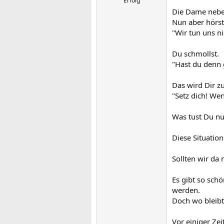
Erfolg
Die Dame neben 
Nun aber hörst
"Wir tun uns n
Du schmollst.
"Hast du denn 
Das wird Dir zu
"Setz dich! We
Was tust Du nu
Diese Situatio
Sollten wir da 
Es gibt so sch
werden.
Doch wo bleibt
Vor einiger Zei