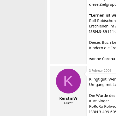
diese Zielgrupp
"Lernen ist w
Rolf Robischon
Erschienen im
ISBN:3-89111-
Dieses Buch be
Kindern die Fr
:sonne Corona
3 Februar 2004
K
Klingt gut! We
Umgang mit Le
Die Würde des 
KerstinW
Kurt Singer
Guest
RoRoRo Rohwol
ISBN 3 499 60