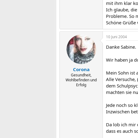
mit ihm klar k
Ich glaube, di
Probleme. So m
Schöne Grüße 
10 Juni 2004
Danke Sabine.
Wir haben ja d
Corona
Mein Sohn ist 
Gesundheit,
Alle Versuche,
Wohlbefinden und
Erfolg
dem Schulpsyc
machten sie nur
Jede noch so k
Inzwischen bet
Da lob ich mir 
dass es auch so