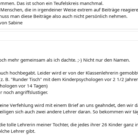
ommen. Das ist schon ein Teufelskreis manchmal.
e Menschen, die in irgendeiner Weise extrem auf Beiträge reagier
uss man diese Beiträge also auch nicht persönlich nehmen.
von Sabine
och mehr gemeinsam als ich dachte. ;-) Nicht nur den Namen.
auch hochbegabt. Leider wird er von der Klassenlehrerin gemobbt
 (z. B. "Runder Tisch" mit dem Kinderpsychologen vor 2 1/2 Jahre
hologen vor 14 Tagen)
 noch angriffslustiger.
leine Verfehlung wird mit einem Brief an uns geahndet, den wir d
eiligen sich auch zwei andere Lehrer daran. So bekommen wir täg
die tolle Lehrerin meiner Tochter, die jedes ihrer 26 Kinder ganz i
lche Lehrer gibt.