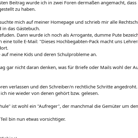
en Beitrag wurde ich in zwei Foren dermaßen angemacht, dass i
estellt zu haben.
suchte mich auf meiner Homepage und schrieb mir alle Rechtschre
d in das Gästebuch.
 gefuden. Dann wurde ich noch als Arrogante, dumme Pute bezeic
 eine tolle E-Mail: "Dieses Hochbegabten-Pack macht uns Lehre
ort.
lte auf meine Kids und deren Schulprobleme an.
ag gar nicht daran denken, was für Briefe oder Mails wohl der Au
oren verlassen und den Schreiber/n rechtliche Schritte angedroht.
 ich nie wieder von denen gehört bzw. gelesen.
ule" ist wohl ein "Aufreger", der manchmal die Gemüter um den 
Teil bin nun etwas vorsichtiger.