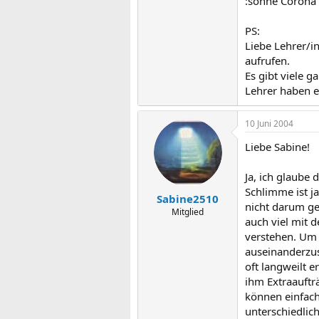
:sonne Corona 
PS:
Liebe Lehrer/i
aufrufen.
Es gibt viele ga
Lehrer haben e
10 Juni 2004
Liebe Sabine!
Ja, ich glaube 
Schlimme ist ja
Sabine2510
nicht darum ge
Mitglied
auch viel mit
verstehen. Um s
auseinanderzus
oft langweilt e
ihm Extraauftr
können einfach
unterschiedlic