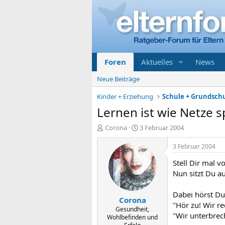
Foren
Aktuelles
News
Neue Beiträge
Kinder + Erziehung
Schule + Grundsch
Lernen ist wie Netze 
E
E
Corona
3 Februar 2004
r
r
s
s
3 Februar 2004
t
t
Stell Dir mal v
e
e
l
l
Nun sitzt Du a
l
l
e
t
Dabei hörst Du
Corona
r
a
"Hör zu! Wir r
m
Gesundheit,
"Wir unterbrec
Wohlbefinden und