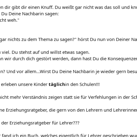
dir gibt dir einen Knuff. Du weißt gar nicht was das soll und knu
 Du Deine Nachbarin sagen:
icht weh."
gar nichts zu dem Thema zu sagen?" hörst Du nun von Deiner Na
 viel. Du stehst auf und willst etwas sagen.
nn wir durch dich gestört werden, dann hast Du die Konsequenzen
n? Und vor allem...Wirst Du Deine Nachbarin je wieder gern bes
n erleben unsere Kinder
täglich
in den Schulen!!!
nicht mehr Verständnis zeigen statt sie für Verfehlungen in der Sc
öne Erziehungsratgeber, die gern von den Lehrern und Lehrerinn
 der Erziehungsratgeber für Lehrer???
t fand ich ein Buch, welches eigentlich für Lehrer geschrieben wur