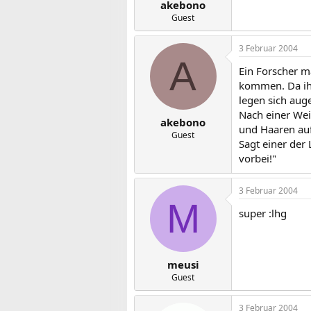
akebono
Guest
3 Februar 2004
A
Ein Forscher m
kommen. Da ihm
legen sich aug
Nach einer Wei
akebono
und Haaren auf
Guest
Sagt einer der
vorbei!"
3 Februar 2004
M
super :lhg
meusi
Guest
3 Februar 2004