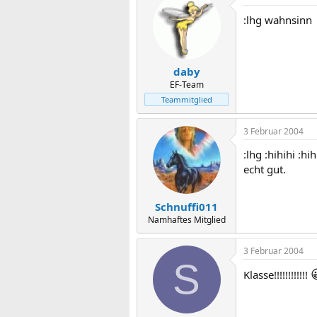
:lhg wahnsinn
daby
EF-Team
Teammitglied
3 Februar 2004
:lhg :hihihi :hih
echt gut.
Schnuffi011
Namhaftes Mitglied
3 Februar 2004
S
Klasse!!!!!!!!!!!!