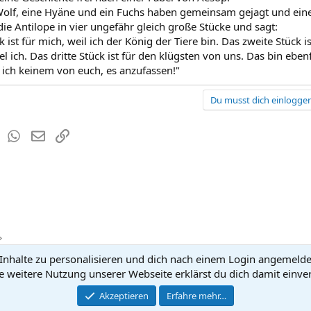
Wolf, eine Hyäne und ein Fuchs haben gemeinsam gejagt und eine
die Antilope in vier ungefähr gleich große Stücke und sagt:
k ist für mich, weil ich der König der Tiere bin. Das zweite Stück i
l ich. Das dritte Stück ist für den klügsten von uns. Das bin eben
e ich keinem von euch, es anzufassen!"
Du musst dich einloggen
est
Tumblr
WhatsApp
E-Mail
Link
nhalte zu personalisieren und dich nach einem Login angemeldet 
Kontakt
Nutzun
e weitere Nutzung unserer Webseite erklärst du dich damit einve
®
Community platform by XenForo
Akzeptieren
Erfahre mehr…
© 2010-2026 XenForo Ltd.