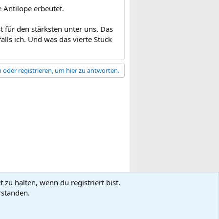
 Antilope erbeutet.
st für den stärksten unter uns. Das
falls ich. Und was das vierte Stück
 oder registrieren, um hier zu antworten.
zu halten, wenn du registriert bist.
gsbedingungen
Datenschutz
Hilfe
R
rstanden.
S
S