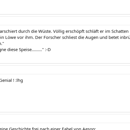
rschiert durch die Wüste. Völlig erschöpft schläft er im Schatten 
in Löwe vor ihm. Der Forscher schliest die Augen und betet inbrü
."
e diese Speise........." :-D
enial ! :lhg
eine Geschichte frei nach einer Fabel von Aesop: