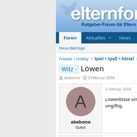
Foren
Aktuelles
News
Neue Beiträge
Freizeit + Hobby
Spiel + Spaß + Rätsel
Löwen
Witz -
E
E
akebono
3 Februar 2004
r
r
s
s
3 Februar 2004
t
t
A
Löwenbisse sin
e
e
l
l
ungiftig.
l
l
e
t
akebono
r
a
m
Guest