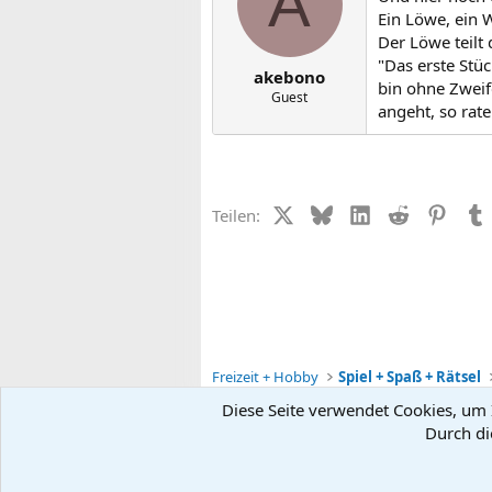
A
Ein Löwe, ein 
Der Löwe teilt 
"Das erste Stüc
akebono
bin ohne Zweife
Guest
angeht, so rat
X (Twitter)
Bluesky
LinkedIn
Reddit
Pinter
Teilen:
Freizeit + Hobby
Spiel + Spaß + Rätsel
Diese Seite verwendet Cookies, um I
Durch di