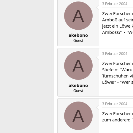
3 Februar 2004
A
Zwei Forscher m
Amboß auf sein
jetzt ein Löwe 
Amboss?" - "We
akebono
Guest
3 Februar 2004
A
Zwei Forscher m
Stiefeln: "War
Turnschuhen vie
Löwe!" - "Wer 
akebono
Guest
3 Februar 2004
A
Zwei Forscher 
zum anderen: "E