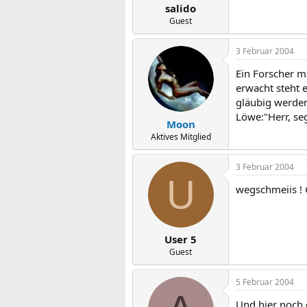
salido
Guest
3 Februar 2004
Ein Forscher ma
erwacht steht e
gläubig werden
Löwe:"Herr, segn
Moon
Aktives Mitglied
3 Februar 2004
U
wegschmeiis ! G
User 5
Guest
5 Februar 2004
Und hier noch 