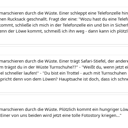
arschieren durch die Wüste. Einer schleppt eine Telefonzelle hint
en Rucksack geschnallt. Fragt der eine: "Wozu hast du eine Telef
kommt, schließe ich mich in der Telefonzelle ein und bin in Siche
nn der Löwe kommt, schmeiß ich ihn weg - dann kann ich plötzlic
arschieren durch die Wüste. Einer trägt Safari-Stiefel, der ande
um trägst du in der Wüste Turnschuhe??" - "Weißt du, wenn jetzt
l schneller laufen!" - "Du bist ein Trottel - auch mit Turnschuhen b
spricht denn von dem Löwen? Hauptsache ist doch, dass ich schnel
marschieren durch die Wüste. Plötzlich kommt ein hungriger Löwe
iner von uns beiden wird jetzt eine tolle Fotostory kriegen..."