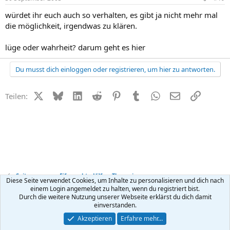
würdet ihr euch auch so verhalten, es gibt ja nicht mehr mal
die möglichkeit, irgendwas zu klären.
lüge oder wahrheit? darum geht es hier
Du musst dich einloggen oder registrieren, um hier zu antworten.
X (Twitter)
Bluesky
LinkedIn
Reddit
Pinterest
Tumblr
WhatsApp
E-Mail
Link
Teilen:
Seitensprung + Eifersucht - Hilfe + Therapie
Diese Seite verwendet Cookies, um Inhalte zu personalisieren und dich nach
einem Login angemeldet zu halten, wenn du registriert bist.
Durch die weitere Nutzung unserer Webseite erklärst du dich damit
Kontakt
Nutzungsbedingungen
Datenschutz
Hilfe
R
einverstanden.
S
S
®
Community platform by XenForo
© 2010-2026 XenForo Ltd.
Akzeptieren
Erfahre mehr…