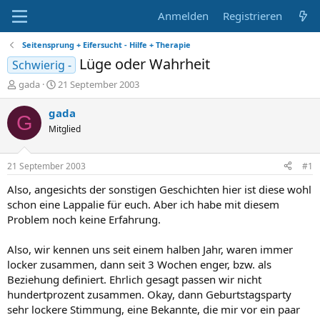
Anmelden
Registrieren
Seitensprung + Eifersucht - Hilfe + Therapie
Lüge oder Wahrheit
Schwierig -
E
E
gada
21 September 2003
r
r
s
s
gada
G
t
t
Mitglied
e
e
l
l
l
l
21 September 2003
#1
e
t
r
a
Also, angesichts der sonstigen Geschichten hier ist diese wohl
m
schon eine Lappalie für euch. Aber ich habe mit diesem
Problem noch keine Erfahrung.
Also, wir kennen uns seit einem halben Jahr, waren immer
locker zusammen, dann seit 3 Wochen enger, bzw. als
Beziehung definiert. Ehrlich gesagt passen wir nicht
hundertprozent zusammen. Okay, dann Geburtstagsparty
sehr lockere Stimmung, eine Bekannte, die mir vor ein paar