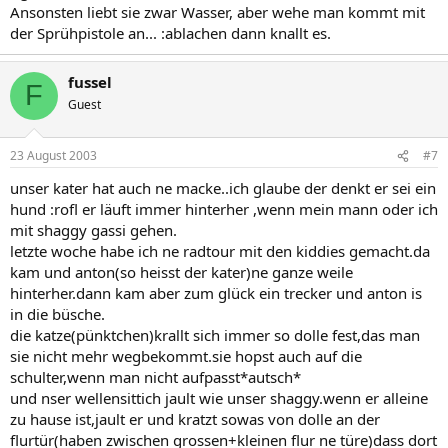
Ansonsten liebt sie zwar Wasser, aber wehe man kommt mit
der Sprühpistole an... :ablachen dann knallt es.
fussel
F
Guest
23 August 2003
#7
unser kater hat auch ne macke..ich glaube der denkt er sei ein
hund :rofl er läuft immer hinterher ,wenn mein mann oder ich
mit shaggy gassi gehen.
letzte woche habe ich ne radtour mit den kiddies gemacht.da
kam und anton(so heisst der kater)ne ganze weile
hinterher.dann kam aber zum glück ein trecker und anton is
in die büsche.
die katze(pünktchen)krallt sich immer so dolle fest,das man
sie nicht mehr wegbekommt.sie hopst auch auf die
schulter,wenn man nicht aufpasst*autsch*
und nser wellensittich jault wie unser shaggy.wenn er alleine
zu hause ist,jault er und kratzt sowas von dolle an der
flurtür(haben zwischen grossen+kleinen flur ne türe)dass dort