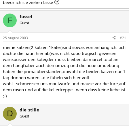
🙂
bevor ich sie ziehen lasse
fussel
F
Guest
25 August 2003
#21
meine katzen(2 katzen 1kater)sind sowas von anhänglich...ich
dachte die haun hier ab(was nicht sooo tragisch gewesen
wäre,ausser den kater,der muss bleiben da marcel total an
dem hängt)aber auch den umzug und die neue umgebung
haben die prima überstanden,obwohl die beiden katzen nur 1
tag drinnen waren...die füheln sich hier voll
wohl...schmeissen uns maulwürfe und mäuse vor die türe,auf
dem rasen und auf die kellertreppe...wenn dass keine liebe ist
;-)
die_stille
D
Guest