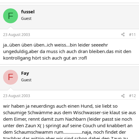
fussel
F
Guest
23 August 2003
#11
ja..üben üben üben..ich weiss...bin leider seeeehr
ungeduldig,aber da muss ich auch dran bleiben.das mit den
kontrollgang hört sich auch gut an :rofl
Fay
F
Guest
23 August 2003
#12
wir haben ja neuerdings auch einen Hund, sie liebt so
schaumige Schwämme aus dem Wischwasser-sie klaut sie aus
dem Eimer, rennt damit zum Nachbarn (leider passt sie noch
unter den Zaun X( ) springt auf seine Couch und knabbert an
dem Schaumschwamm rum...............naja, noch findet der
Nachbar das witzig-aber wir sind schon dabei den Zaun zu