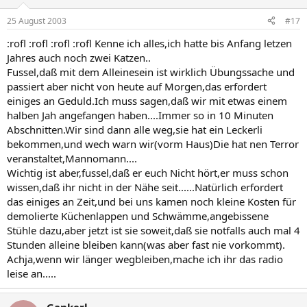
25 August 2003
#17
:rofl :rofl :rofl :rofl Kenne ich alles,ich hatte bis Anfang letzen
Jahres auch noch zwei Katzen..
Fussel,daß mit dem Alleinesein ist wirklich Übungssache und
passiert aber nicht von heute auf Morgen,das erfordert
einiges an Geduld.Ich muss sagen,daß wir mit etwas einem
halben Jah angefangen haben....Immer so in 10 Minuten
Abschnitten.Wir sind dann alle weg,sie hat ein Leckerli
bekommen,und wech warn wir(vorm Haus)Die hat nen Terror
veranstaltet,Mannomann....
Wichtig ist aber,fussel,daß er euch Nicht hört,er muss schon
wissen,daß ihr nicht in der Nähe seit......Natürlich erfordert
das einiges an Zeit,und bei uns kamen noch kleine Kosten für
demolierte Küchenlappen und Schwämme,angebissene
Stühle dazu,aber jetzt ist sie soweit,daß sie notfalls auch mal 4
Stunden alleine bleiben kann(was aber fast nie vorkommt).
Achja,wenn wir länger wegbleiben,mache ich ihr das radio
leise an.....
Gankerl