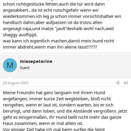
schon richtigestücke fehlen.auch die tür wird dann
angesabbert...da ist echt rutschgefahr wenn wir
wiederkommen.ich leg ja schon immer vorsichtshalber ein
handtuch dahin,aber aufpassen ist da trotzu allen
angesagt.naja,und matze "jault"deshalb wohl nach,weil
shaggy ausflippt.
was kann ich eigentlich machen,damit mein hund nicht
immer abdreht,wenn man ihn aleine lässt?????
miesepeterine
M
Guest
23 August 2003
#8
Meine Freundin hat ganz langsam mit ihrem Hund
angefangen, immer kurze Zeit wegbleiben, bloß nicht
reingehen, wenn er laut ist, sondern warten, bis er sich
beruhigt, und dann loben, und die Abstände vergrößern. Jetzt
geht es einigermaßen, ihr Hund bellt nicht mehr das ganze
Haus zusammen, wenn er mal allein ist.
Vor einiger Zeit habe ich mal beim surfen die Seint