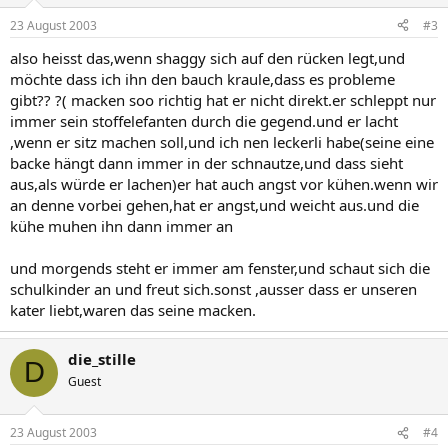
23 August 2003
#3
also heisst das,wenn shaggy sich auf den rücken legt,und
möchte dass ich ihn den bauch kraule,dass es probleme
gibt?? ?( macken soo richtig hat er nicht direkt.er schleppt nur
immer sein stoffelefanten durch die gegend.und er lacht
,wenn er sitz machen soll,und ich nen leckerli habe(seine eine
backe hängt dann immer in der schnautze,und dass sieht
aus,als würde er lachen)er hat auch angst vor kühen.wenn wir
an denne vorbei gehen,hat er angst,und weicht aus.und die
kühe muhen ihn dann immer an
und morgends steht er immer am fenster,und schaut sich die
schulkinder an und freut sich.sonst ,ausser dass er unseren
kater liebt,waren das seine macken.
die_stille
D
Guest
23 August 2003
#4