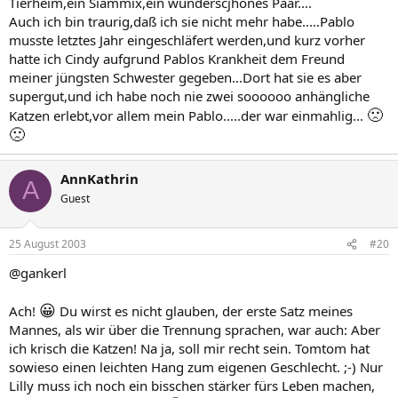
Tierheim,ein Siammix,ein wunderscjhönes Paar....
Auch ich bin traurig,daß ich sie nicht mehr habe.....Pablo
musste letztes Jahr eingeschläfert werden,und kurz vorher
hatte ich Cindy aufgrund Pablos Krankheit dem Freund
meiner jüngsten Schwester gegeben...Dort hat sie es aber
supergut,und ich habe noch nie zwei soooooo anhängliche
🙁
Katzen erlebt,vor allem mein Pablo.....der war einmahlig...
🙁
AnnKathrin
A
Guest
25 August 2003
#20
@gankerl
😀
Ach!
Du wirst es nicht glauben, der erste Satz meines
Mannes, als wir über die Trennung sprachen, war auch: Aber
ich krisch die Katzen! Na ja, soll mir recht sein. Tomtom hat
sowieso einen leichten Hang zum eigenen Geschlecht. ;-) Nur
Lilly muss ich noch ein bisschen stärker fürs Leben machen,