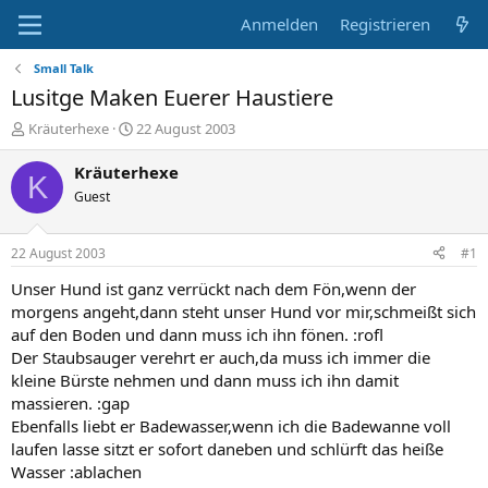
Anmelden
Registrieren
Small Talk
Lusitge Maken Euerer Haustiere
E
E
Kräuterhexe
22 August 2003
r
r
s
s
Kräuterhexe
K
t
t
Guest
e
e
l
l
l
l
22 August 2003
#1
e
t
r
a
Unser Hund ist ganz verrückt nach dem Fön,wenn der
m
morgens angeht,dann steht unser Hund vor mir,schmeißt sich
auf den Boden und dann muss ich ihn fönen. :rofl
Der Staubsauger verehrt er auch,da muss ich immer die
kleine Bürste nehmen und dann muss ich ihn damit
massieren. :gap
Ebenfalls liebt er Badewasser,wenn ich die Badewanne voll
laufen lasse sitzt er sofort daneben und schlürft das heiße
Wasser :ablachen