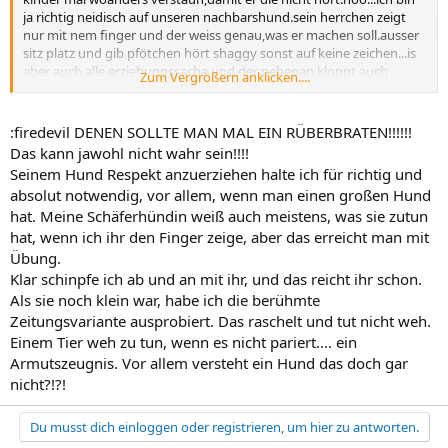
ja richtig neidisch auf unseren nachbarshund.sein herrchen zeigt
nur mit nem finger und der weiss genau,was er machen soll.ausser
sitz platz und gib pfötchen hört shaggy sonst auf keine zeichen...is
aber auch alle erziehungssache,und der nebenan kloppt auch
Zum Vergrößern anklicken....
seinen hund,wenn der nicht nach seiner pfeife tanzt,und dass muss
ja auch nicht sein.sein frauchen hat hauch sone komische gerte für
den hund,wenn sie das teil nicht in der hand hat,dann macht der
:firedevil DENEN SOLLTE MAN MAL EIN RÜBERBRATEN!!!!!!
mit ihr was er will.aber das ist doch auch nicht sinn der sache
Das kann jawohl nicht wahr sein!!!!
oder???
Seinem Hund Respekt anzuerziehen halte ich für richtig und
absolut notwendig, vor allem, wenn man einen großen Hund
hat. Meine Schäferhündin weiß auch meistens, was sie zutun
hat, wenn ich ihr den Finger zeige, aber das erreicht man mit
Übung.
Klar schinpfe ich ab und an mit ihr, und das reicht ihr schon.
Als sie noch klein war, habe ich die berühmte
Zeitungsvariante ausprobiert. Das raschelt und tut nicht weh.
Einem Tier weh zu tun, wenn es nicht pariert.... ein
Armutszeugnis. Vor allem versteht ein Hund das doch gar
nicht?!?!
Du musst dich einloggen oder registrieren, um hier zu antworten.