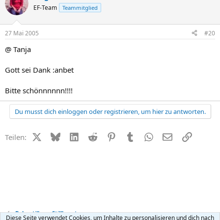
EF-Team
Teammitglied
27 Mai 2005
#20
@ Tanja
Gott sei Dank :anbet
Bitte schönnnnnn!!!!
Du musst dich einloggen oder registrieren, um hier zu antworten.
X (Twitter)
Bluesky
LinkedIn
Reddit
Pinterest
Tumblr
WhatsApp
E-Mail
Link
Teilen:
Baby stillen + Stillberatung
Diese Seite verwendet Cookies, um Inhalte zu personalisieren und dich nach