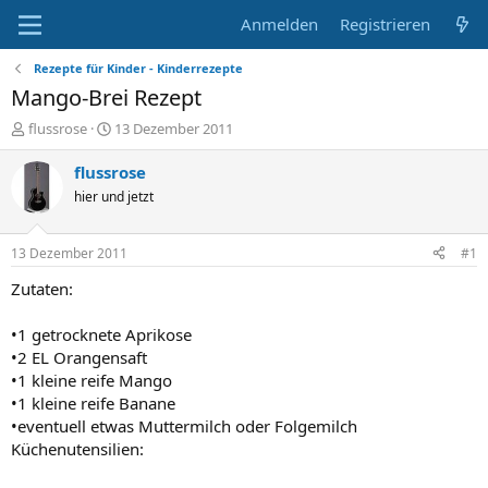
Anmelden
Registrieren
Rezepte für Kinder - Kinderrezepte
Mango-Brei Rezept
E
E
flussrose
13 Dezember 2011
r
r
s
s
flussrose
t
t
hier und jetzt
e
e
l
l
l
l
13 Dezember 2011
#1
e
t
r
a
Zutaten:
m
•1 getrocknete Aprikose
•2 EL Orangensaft
•1 kleine reife Mango
•1 kleine reife Banane
•eventuell etwas Muttermilch oder Folgemilch
Küchenutensilien: