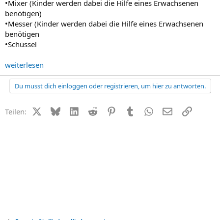
•Mixer (Kinder werden dabei die Hilfe eines Erwachsenen
benötigen)
•Messer (Kinder werden dabei die Hilfe eines Erwachsenen
benötigen
•Schüssel
weiterlesen
Du musst dich einloggen oder registrieren, um hier zu antworten.
X (Twitter)
Bluesky
LinkedIn
Reddit
Pinterest
Tumblr
WhatsApp
E-Mail
Link
Teilen: