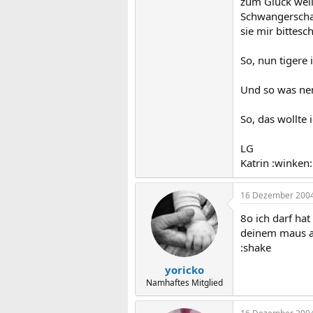
zum Glück weiß
Schwangerschaf
sie mir bittesc
So, nun tigere 
Und so was nenn
So, das wollte 
LG
Katrin :winken:
16 Dezember 200
8o ich darf hat
deinem maus all
:shake
yoricko
Namhaftes Mitglied