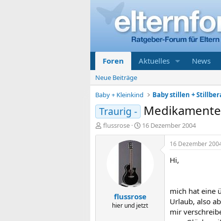
Foren
Aktuelles
News
Neue Beiträge
Baby + Kleinkind
Baby stillen + Stillbe
Medikamenten
Traurig -
E
E
flussrose
16 Dezember 2004
r
r
s
s
16 Dezember 200
t
t
Hi,
e
e
l
l
l
l
e
t
mich hat eine 
flussrose
r
a
Urlaub, also a
m
hier und jetzt
mir verschreibe