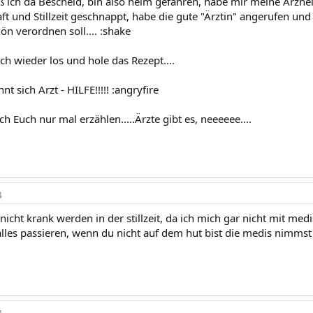
 ich da Bescheid, bin also heim gefahren, habe mir meine Arzne
t und Stillzeit geschnappt, habe die gute "Ärztin" angerufen und
hön verordnen soll.... :shake
ich wieder los und hole das Rezept....
t sich Arzt - HILFE!!!!! :angryfire
ich Euch nur mal erzählen.....Ärzte gibt es, neeeeee....
4
 nicht krank werden in der stillzeit, da ich mich gar nicht mit me
es passieren, wenn du nicht auf dem hut bist die medis nimmst und