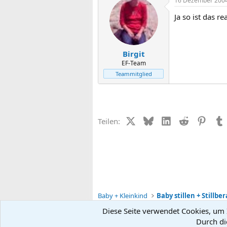
16 Dezember 200
Ja so ist das r
Birgit
EF-Team
Teammitglied
X (Twitter)
Bluesky
LinkedIn
Reddit
Pinter
Teilen:
Baby + Kleinkind
Baby stillen + Stillbe
Diese Seite verwendet Cookies, um I
Durch di