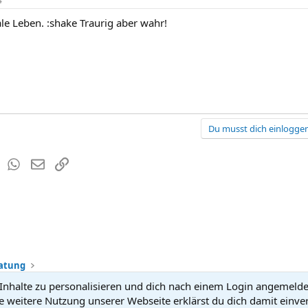
4
eale Leben. :shake Traurig aber wahr!
Du musst dich einloggen
est
Tumblr
WhatsApp
E-Mail
Link
ratung
nhalte zu personalisieren und dich nach einem Login angemeldet 
Kontakt
Nutzun
e weitere Nutzung unserer Webseite erklärst du dich damit einve