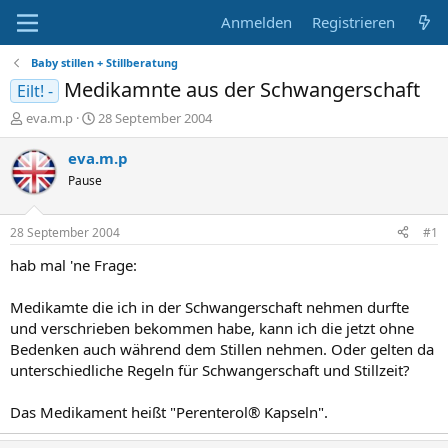
Anmelden
Registrieren
Baby stillen + Stillberatung
Medikamnte aus der Schwangerschaft
Eilt! -
E
E
eva.m.p
28 September 2004
r
r
s
s
eva.m.p
t
t
Pause
e
e
l
l
l
l
28 September 2004
#1
e
t
r
a
hab mal 'ne Frage:
m
Medikamte die ich in der Schwangerschaft nehmen durfte
und verschrieben bekommen habe, kann ich die jetzt ohne
Bedenken auch während dem Stillen nehmen. Oder gelten da
unterschiedliche Regeln für Schwangerschaft und Stillzeit?
Das Medikament heißt "Perenterol® Kapseln".