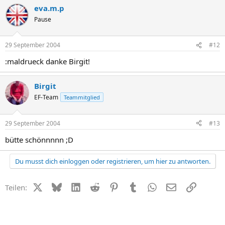
eva.m.p
Pause
29 September 2004
#12
:maldrueck danke Birgit!
Birgit
EF-Team
Teammitglied
29 September 2004
#13
bütte schönnnnn ;D
Du musst dich einloggen oder registrieren, um hier zu antworten.
X (Twitter)
Bluesky
LinkedIn
Reddit
Pinterest
Tumblr
WhatsApp
E-Mail
Link
Teilen: