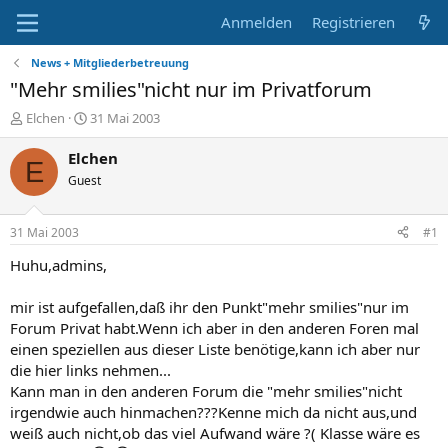
Anmelden
Registrieren
News + Mitgliederbetreuung
"Mehr smilies"nicht nur im Privatforum
E
E
Elchen
31 Mai 2003
r
r
s
s
Elchen
E
t
t
Guest
e
e
l
l
l
l
31 Mai 2003
#1
e
t
r
a
Huhu,admins,
m
mir ist aufgefallen,daß ihr den Punkt"mehr smilies"nur im
Forum Privat habt.Wenn ich aber in den anderen Foren mal
einen speziellen aus dieser Liste benötige,kann ich aber nur
die hier links nehmen...
Kann man in den anderen Forum die "mehr smilies"nicht
irgendwie auch hinmachen???Kenne mich da nicht aus,und
weiß auch nicht,ob das viel Aufwand wäre ?( Klasse wäre es