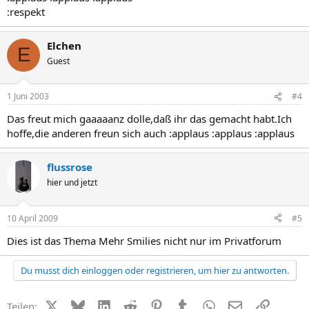
:respekt
Elchen
E
Guest
1 Juni 2003
#4
Das freut mich gaaaaanz dolle,daß ihr das gemacht habt.Ich
hoffe,die anderen freun sich auch :applaus :applaus :applaus
flussrose
hier und jetzt
10 April 2009
#5
Dies ist das Thema Mehr Smilies nicht nur im Privatforum
Du musst dich einloggen oder registrieren, um hier zu antworten.
X (Twitter)
Bluesky
LinkedIn
Reddit
Pinterest
Tumblr
WhatsApp
E-Mail
Link
Teilen: