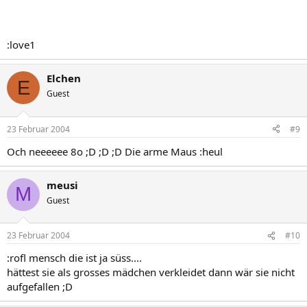
:love1
Elchen
E
Guest
23 Februar 2004
#9
Och neeeeee 8o ;D ;D ;D Die arme Maus :heul
meusi
M
Guest
23 Februar 2004
#10
:rofl mensch die ist ja süss....
hättest sie als grosses mädchen verkleidet dann wär sie nicht
aufgefallen ;D