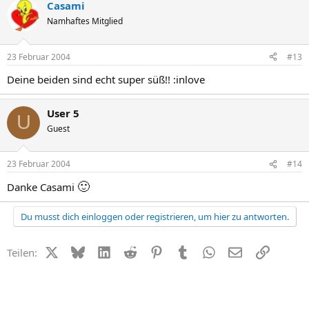
Casami
Namhaftes Mitglied
23 Februar 2004
#13
Deine beiden sind echt super süß!! :inlove
User 5
U
Guest
23 Februar 2004
#14
🙂
Danke Casami
Du musst dich einloggen oder registrieren, um hier zu antworten.
X (Twitter)
Bluesky
LinkedIn
Reddit
Pinterest
Tumblr
WhatsApp
E-Mail
Link
Teilen: