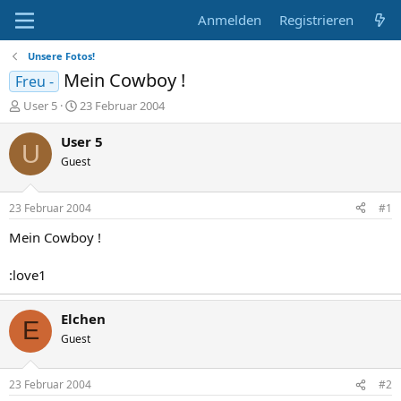
Anmelden
Registrieren
Unsere Fotos!
Mein Cowboy !
Freu -
E
E
User 5
23 Februar 2004
r
r
s
s
User 5
U
t
t
Guest
e
e
l
l
l
l
23 Februar 2004
#1
e
t
r
a
Mein Cowboy !
m
:love1
Elchen
E
Guest
23 Februar 2004
#2