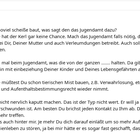
oviel scheiße baut, was sagt den das Jugendamt dazu?
hat der Kerl gar keine Chance. Mach das Jugendamt falls nötig,
ei Dir, Deiner Mutter und auch Verleumdungen betreibt. Auch sol
en.
mal beim Jugendamt, was die von der ganzen ....... halten. Da gib
in mit einbeziehung Deiner Kinder und Deines Lebensgefährten al
müßtest Du schon tierischen Mist bauen, z.B. Verwahrlosung, etc
t und Aufenthaltsbestimmungsrecht wieder nimmt.
icht nervlich kaputt machen. Das ist der Typ nicht wert. Er will j
rschwunden ist. Am besten Du brichst jeden Kontakt zu Ihm ab. 
ehr treffen.
´s auch hinter mir. Je mehr Du dich darauf einläßt um so mehr A
ienleben zu stören, ja bei mir hätte er es sogar fast geschafft, d