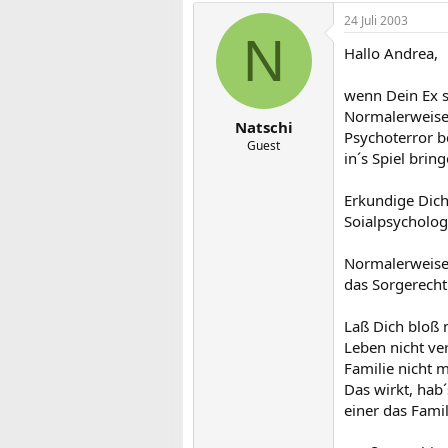
24 Juli 2003
N
Hallo Andrea,
wenn Dein Ex s
Normalerweise 
Natschi
Psychoterror b
Guest
in´s Spiel bring
Erkundige Dich 
Soialpsycholog
Normalerweise 
das Sorgerech
Laß Dich bloß n
Leben nicht ve
Familie nicht m
Das wirkt, hab
einer das Famil