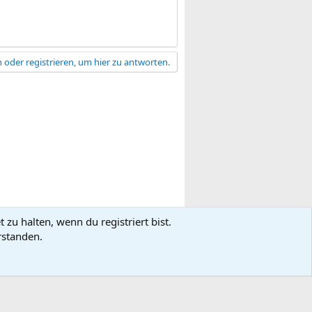
 oder registrieren, um hier zu antworten.
zu halten, wenn du registriert bist.
gsbedingungen
Datenschutz
Hilfe
R
rstanden.
S
S