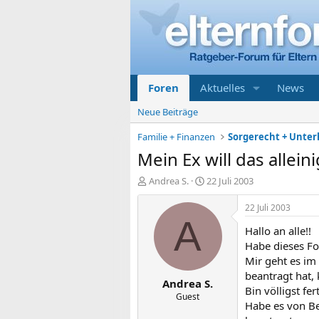
Foren
Aktuelles
News
Neue Beiträge
Familie + Finanzen
Mein Ex will das alleini
E
E
Andrea S.
22 Juli 2003
r
r
s
s
22 Juli 2003
t
t
A
Hallo an alle!!
e
e
l
l
Habe dieses Fo
l
l
Mir geht es im
e
t
beantragt hat,
Andrea S.
r
a
Bin völligst fert
m
Guest
Habe es von Be