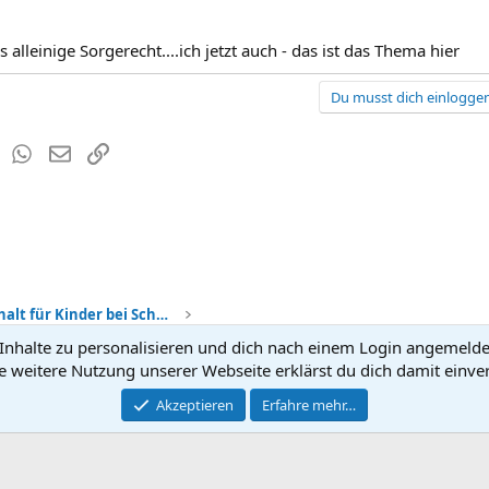
s alleinige Sorgerecht....ich jetzt auch - das ist das Thema hier
Du musst dich einloggen
est
Tumblr
WhatsApp
E-Mail
Link
Sorgerecht + Unterhalt für Kinder bei Scheidung
nhalte zu personalisieren und dich nach einem Login angemeldet 
Kontakt
Nutzun
e weitere Nutzung unserer Webseite erklärst du dich damit einve
®
Community platform by XenForo
Akzeptieren
Erfahre mehr…
© 2010-2026 XenForo Ltd.