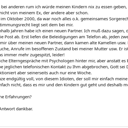
t bei anderen rum ich würde meinen Kindern nix zu essen geben, i
nicht von meinem Ex, der andere aber schon.
im Oktober 2000, da war noch alles o.k. gemeinsames Sorgerec
timmungsrecht liegt seit dem bei mir.
inhalb Jahren habe ich einen neuen Partner. Ich muß dazu sagen, d
ie Post ab. Erst liefen die Beleidigungen am Telefon ab, jeden zw
t mir über meinen neuen Partner, dann kamen alte Kamellen usw. De
uche, Anrufe im besoffenen Zustand bei meiner Mutter usw. Er ist
das immer mehr zugespitzt, leider!
iche Elterngespräche mit Psychologen hinter mir, aber anstatt es
e jeglichen telefonischen Kontakt zu Ihm abgebrochen, Gott sei 
ktioniert aber seinerseits auch nur eine Woche.
ze endgültig voll, von diesem Idioten, der soll mir einfach meine
einfach nicht, dass es mir und den Kindern gut geht und deshalb 
che Erfahrungen?
Antwort dankbar.