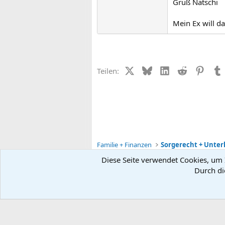
Gruß Natschi
Mein Ex will da
X (Twitter)
Bluesky
LinkedIn
Reddit
Pinter
Teilen:
Familie + Finanzen
Diese Seite verwendet Cookies, um I
Durch di