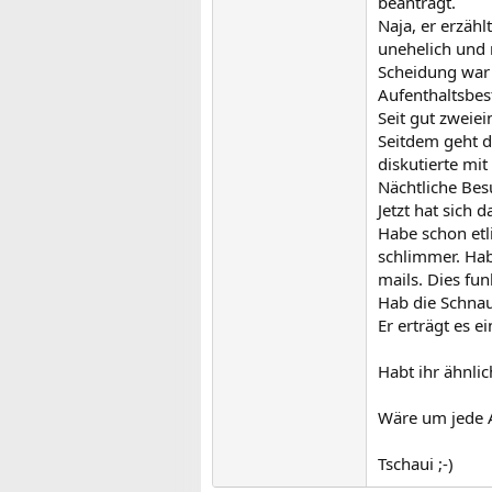
beantragt.
Naja, er erzähl
unehelich und 
Scheidung war 
Aufenthaltsbes
Seit gut zweie
Seitdem geht d
diskutierte mi
Nächtliche Bes
Jetzt hat sich 
Habe schon etl
schlimmer. Hab
mails. Dies fun
Hab die Schnau
Er erträgt es 
Habt ihr ähnli
Wäre um jede 
Tschaui ;-)