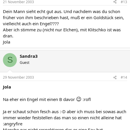
21 November 2003
#13
Dein Mann sieht echt gut aus. Und nachdem was du schon
früher von ihm beschrieben hast, muß er ein Goldstück sein,
vielleicht auch ein Engel????
Aber ich stimme zu (nicht nur Elchen), mit Klitschko ist was
dran.
Jola
Sandra3
S
Guest
29 November 2003
#14
Jola
😉
Na eher ein Engel mit einen B davor
:rofl
Ja er schaut schon fesch aus :-D aber ich muss bei sowas auch
immer wieder feststellen das man so einen nicht alleine hat
:angryfire
Manche gar nicht respektieren das er eine Fau hat .