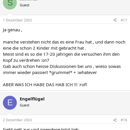
S
Guest
1 Dezember 2003
#17
Ja genau ,
manche verstehen nicht das es eine Frau hat , und dann noch
eine die schon 2 Kinder mit gebracht hat .
Meist sind es so die 17-20 jährigen die versuchen ihm den
Kopf zu verdrehen :sn7
Gab auch schon heisse Diskussionen bei uns , wieso sowas
immer wieder passiert *grummel* + :whatever
ABER WAS ICH HABE DAS HAB ICH !!! :rofl
Engelflügel
E
Guest
2 Dezember 2003
#18
Sieht nett aus und irgendwie total lieb.