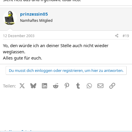
prinzessin05
Namhaftes Mitglied
12 Dezember 2003
#19
Yo, den würde ich an deiner Stelle auch nicht wieder
weglassen.
Alles gute für euch.
Du musst dich einloggen oder registrieren, um hier zu antworten.
X (Twitter)
Bluesky
LinkedIn
Reddit
Pinterest
Tumblr
WhatsApp
E-Mail
Link
Teilen:
Unsere Fotos!