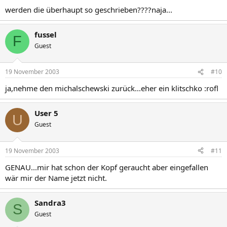
werden die überhaupt so geschrieben????naja...
fussel
F
Guest
19 November 2003
#10
ja,nehme den michalschewski zurück...eher ein klitschko :rofl
User 5
U
Guest
19 November 2003
#11
GENAU...mir hat schon der Kopf geraucht aber eingefallen
wär mir der Name jetzt nicht.
Sandra3
S
Guest