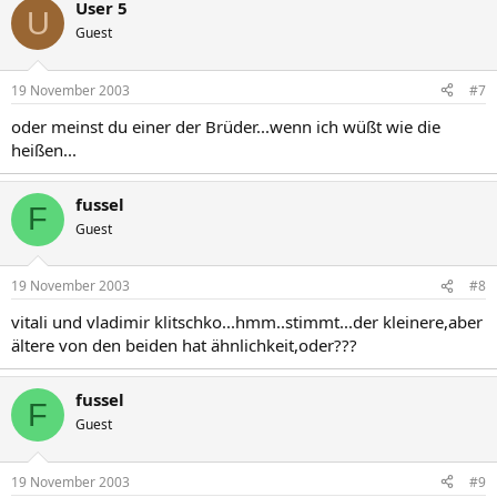
User 5
U
Guest
19 November 2003
#7
oder meinst du einer der Brüder...wenn ich wüßt wie die
heißen...
fussel
F
Guest
19 November 2003
#8
vitali und vladimir klitschko...hmm..stimmt...der kleinere,aber
ältere von den beiden hat ähnlichkeit,oder???
fussel
F
Guest
19 November 2003
#9