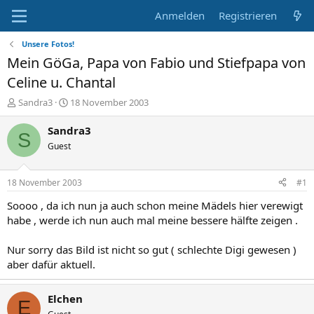
Anmelden
Registrieren
Unsere Fotos!
Mein GöGa, Papa von Fabio und Stiefpapa von
Celine u. Chantal
E
E
Sandra3
18 November 2003
r
r
s
s
Sandra3
S
t
t
Guest
e
e
l
l
l
l
18 November 2003
#1
e
t
r
a
Soooo , da ich nun ja auch schon meine Mädels hier verewigt
m
habe , werde ich nun auch mal meine bessere hälfte zeigen .
Nur sorry das Bild ist nicht so gut ( schlechte Digi gewesen )
aber dafür aktuell.
Elchen
E