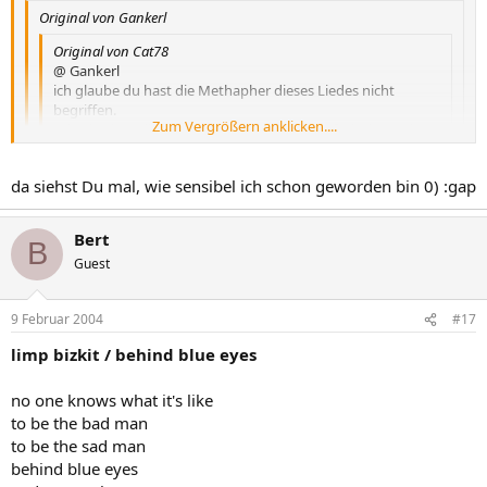
Original von Gankerl
Original von Cat78
@ Gankerl
ich glaube du hast die Methapher dieses Liedes nicht
begriffen.
Zum Vergrößern anklicken....
Schade eigentlich den es ist noch relativ einfach den wahren
Inhalt zu erkennen.
Zum Vergrößern anklicken....
Zum Vergrößern anklicken....
da siehst Du mal, wie sensibel ich schon geworden bin 0) :gap
Wahr doch nur ironisch gemeint. ;D :maldrueck
Sorry!
Bert
B
Guest
9 Februar 2004
#17
limp bizkit / behind blue eyes
no one knows what it's like
to be the bad man
to be the sad man
behind blue eyes