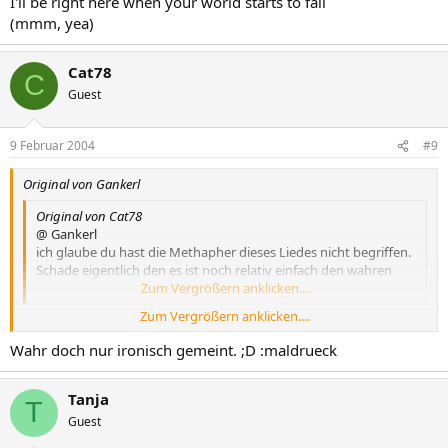
I'll be right here when your world starts to fall
(mmm, yea)
Cat78
C
Guest
9 Februar 2004
#9
Original von Gankerl
Original von Cat78
@ Gankerl
ich glaube du hast die Methapher dieses Liedes nicht begriffen.
Schade eigentlich den es ist noch relativ einfach den wahren
Inhalt zu erkennen.
Zum Vergrößern anklicken....
Zum Vergrößern anklicken....
Sorry!
Wahr doch nur ironisch gemeint. ;D :maldrueck
Tanja
T
Guest