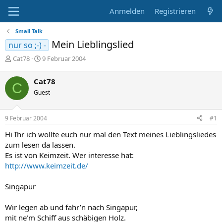
Anmelden
Registrieren
Small Talk
Mein Lieblingslied
nur so ;-) -
E
E
Cat78
9 Februar 2004
r
r
s
s
Cat78
C
t
t
Guest
e
e
l
l
l
l
9 Februar 2004
#1
e
t
r
a
Hi Ihr ich wollte euch nur mal den Text meines Lieblingsliedes
m
zum lesen da lassen.
Es ist von Keimzeit. Wer interesse hat:
http://www.keimzeit.de/
Singapur
Wir legen ab und fahr’n nach Singapur,
mit ne’m Schiff aus schäbigen Holz.