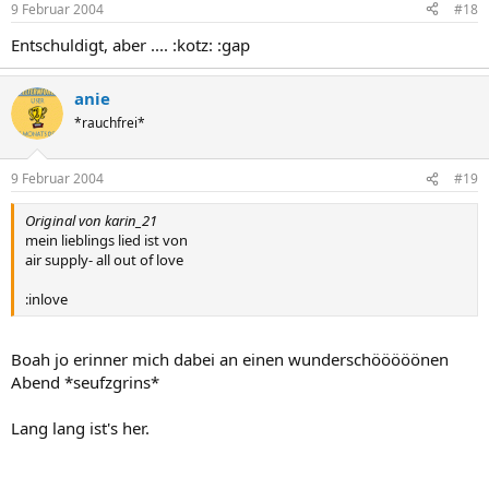
9 Februar 2004
#18
Entschuldigt, aber .... :kotz: :gap
anie
*rauchfrei*
9 Februar 2004
#19
Original von karin_21
mein lieblings lied ist von
air supply- all out of love
:inlove
Boah jo erinner mich dabei an einen wunderschööööönen
Abend *seufzgrins*
Lang lang ist's her.