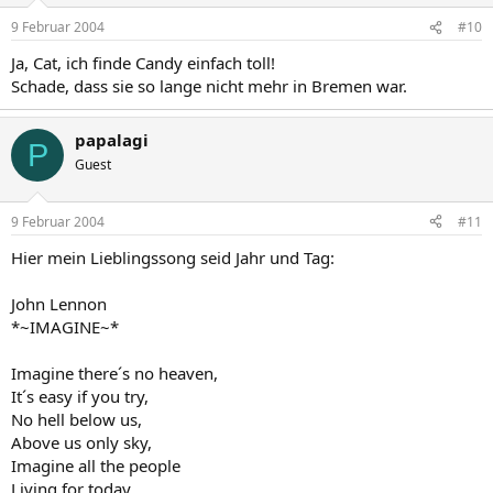
9 Februar 2004
#10
Ja, Cat, ich finde Candy einfach toll!
Schade, dass sie so lange nicht mehr in Bremen war.
papalagi
P
Guest
9 Februar 2004
#11
Hier mein Lieblingssong seid Jahr und Tag:
John Lennon
*~IMAGINE~*
Imagine there´s no heaven,
It´s easy if you try,
No hell below us,
Above us only sky,
Imagine all the people
Living for today...