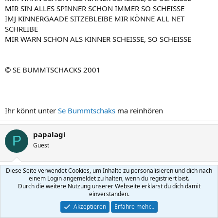
MIR SIN ALLES SPINNER SCHON IMMER SO SCHEISSE
IMJ KINNERGAADE SITZEBLEIBE MIR KÖNNE ALL NET
SCHREIBE
MIR WARN SCHON ALS KINNER SCHEISSE, SO SCHEISSE
© SE BUMMTSCHACKS 2001
Ihr könnt unter
Se Bummtschaks
ma reinhören
papalagi
P
Guest
9 Februar 2004
#23
Diese Seite verwendet Cookies, um Inhalte zu personalisieren und dich nach
einem Login angemeldet zu halten, wenn du registriert bist.
@bert
Durch die weitere Nutzung unserer Webseite erklärst du dich damit
einverstanden.
wir haben den gleichen Geschmack, was Musik angeht 8)
Akzeptieren
Erfahre mehr…
@noloose