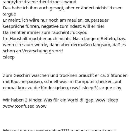
:angryfire :traene :heul :troest :wand
Das habe ich ihm auch gesagt, aber er ändert nichts! :Lesen
:argue
Er meint, ich wäre nur noch am maulen! :supersauer
Gespräche führen, negative zumindest, will er nie!
Da rennt er immer zum rauchen! :fuckyou
Im Haushalt macht er auch nichts! Nach langem Betteln, bzw.
wenn ich sauer werde, dann aber dermaßen langsam, daß es
schon an Verarschung grenzt!
:sleep
Zum Geschirr waschen und trocknen braucht er ca. 3 Stunden
mit Raucherpausen, schnell was im Computer checken, auf
einmal kurz zu die Kinder gehen, usw.! :sleep ?( :argue :shy
Wir haben 2 Kinder. Was für ein Vorbild! :gap :wow :sleep
:wow :confused :wow
Wie soll das nur weitergehen???? :nanana :argue :troest