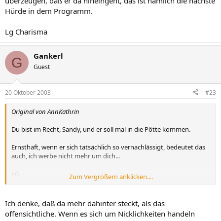
überzeugen, daß er da hineingeht, das ist nämlich die nächste
Hürde in dem Programm.
Lg Charisma
Gankerl
G
Guest
20 Oktober 2003
#23
Original von AnnKathrin
Du bist im Recht, Sandy, und er soll mal in die Pötte kommen.
Ernsthaft, wenn er sich tatsächlich so vernachlässigt, bedeutet das
auch, ich werbe nicht mehr um dich...
LG
Zum Vergrößern anklicken....
AnnKathrin
Ich denke, daß da mehr dahinter steckt, als das
offensichtliche. Wenn es sich um Nicklichkeiten handeln