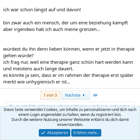
ich wär schon längst auf und davon!
bin zwar auch ein mensch, der um eine beziehung kämpft
aber irgendwo hab ich auch meine grenzen...
würdest du ihn denn lieben können, wenn er jetzt in therapie
gehen würde?
ich frag nur, weil eine therapie ganz schön hart werden kann
und meistens auch lange dauert.
es könnte ja sein, dass er im rahmen der therapie erst später
merkt wie unhygienisch er ist...
Letzte
1 von 3
Nächste
Du musst dich einloggen oder registrieren, um hier zu antworten.
Diese Seite verwendet Cookies, um Inhalte zu personalisieren und dich nach
einem Login angemeldet zu halten, wenn du registriert bist.
Durch die weitere Nutzung unserer Webseite erklärst du dich damit
X (Twitter)
Bluesky
LinkedIn
Reddit
Pinterest
Tumblr
WhatsApp
E-Mail
Link
Teilen:
einverstanden.
Akzeptieren
Erfahre mehr…
Partnerschafts-Probleme - Hilfe + Beratung