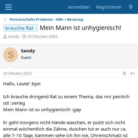
Anmelden
Registrieren
Partnerschafts-Probleme - Hilfe + Beratung
Mein Mann ist unhygienisch!
brauche Rat -
E
E
Sandy
20 Oktober 2003
r
r
s
s
Sandy
S
t
t
Guest
e
e
l
l
l
l
20 Oktober 2003
#1
e
t
r
a
Hallo, Leute! :bye:
m
Ich brauche dringend Rat zu einem Thema, das mir peinlich
ist! :verleg
Mein Mann ist so unhygienisch! :gap
Er geht morgens nicht Hände waschen, er putzt sich nicht
einmal wöchentlich die Zähne, duschen tut er auch nur ca.
alle 7-10 Tage, kämmen sehe ich ihn nie, Ohrenschmalz ist