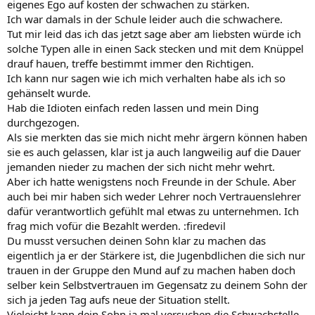
eigenes Ego auf kosten der schwachen zu stärken.
Ich war damals in der Schule leider auch die schwachere.
Tut mir leid das ich das jetzt sage aber am liebsten würde ich
solche Typen alle in einen Sack stecken und mit dem Knüppel
drauf hauen, treffe bestimmt immer den Richtigen.
Ich kann nur sagen wie ich mich verhalten habe als ich so
gehänselt wurde.
Hab die Idioten einfach reden lassen und mein Ding
durchgezogen.
Als sie merkten das sie mich nicht mehr ärgern können haben
sie es auch gelassen, klar ist ja auch langweilig auf die Dauer
jemanden nieder zu machen der sich nicht mehr wehrt.
Aber ich hatte wenigstens noch Freunde in der Schule. Aber
auch bei mir haben sich weder Lehrer noch Vertrauenslehrer
dafür verantwortlich gefühlt mal etwas zu unternehmen. Ich
frag mich vofür die Bezahlt werden. :firedevil
Du musst versuchen deinen Sohn klar zu machen das
eigentlich ja er der Stärkere ist, die Jugenbdlichen die sich nur
trauen in der Gruppe den Mund auf zu machen haben doch
selber kein Selbstvertrauen im Gegensatz zu deinem Sohn der
sich ja jeden Tag aufs neue der Situation stellt.
Vieleicht kann dein Sohn ja mal versuchen die Schwachstelle