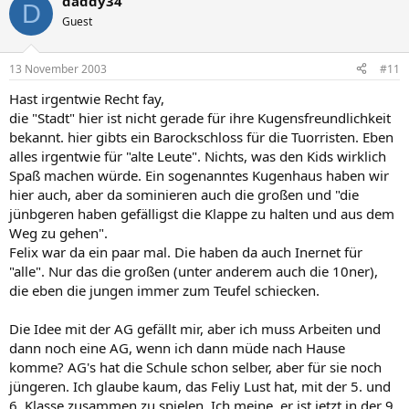
daddy34
D
Guest
13 November 2003
#11
Hast irgentwie Recht fay,
die "Stadt" hier ist nicht gerade für ihre Kugensfreundlichkeit
bekannt. hier gibts ein Barockschloss für die Tuorristen. Eben
alles irgentwie für "alte Leute". Nichts, was den Kids wirklich
Spaß machen würde. Ein sogenanntes Kugenhaus haben wir
hier auch, aber da sominieren auch die großen und "die
jünbgeren haben gefälligst die Klappe zu halten und aus dem
Weg zu gehen".
Felix war da ein paar mal. Die haben da auch Inernet für
"alle". Nur das die großen (unter anderem auch die 10ner),
die eben die jungen immer zum Teufel schiecken.
Die Idee mit der AG gefällt mir, aber ich muss Arbeiten und
dann noch eine AG, wenn ich dann müde nach Hause
komme? AG's hat die Schule schon selber, aber für sie noch
jüngeren. Ich glaube kaum, das Feliy Lust hat, mit der 5. und
6. Klasse zusammen zu spielen. Ich meine, er ist jetzt in der 9.