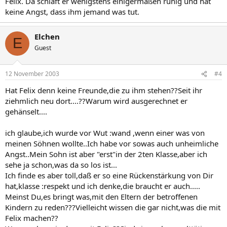
Felix. Da schläft er wenigstens einigermaßen ruhig und hat
keine Angst, dass ihm jemand was tut.
Elchen
E
Guest
12 November 2003
#4
Hat Felix denn keine Freunde,die zu ihm stehen??Seit ihr
ziehmlich neu dort....??Warum wird ausgerechnet er
gehänselt....
ich glaube,ich wurde vor Wut :wand ,wenn einer was von
meinen Söhnen wollte..Ich habe vor sowas auch unheimliche
Angst..Mein Sohn ist aber "erst"in der 2ten Klasse,aber ich
sehe ja schon,was da so los ist...
Ich finde es aber toll,daß er so eine Rückenstärkung von Dir
hat,klasse :respekt und ich denke,die braucht er auch.....
Meinst Du,es bringt was,mit den Eltern der betroffenen
Kindern zu reden???Vielleicht wissen die gar nicht,was die mit
Felix machen??