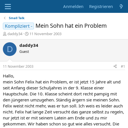
Anmelden
Registrieren
Small Talk
Mein Sohn hat ein Problem
Kompliziert -
E
E
daddy34
11 November 2003
r
r
s
s
daddy34
D
t
t
Guest
e
e
l
l
l
l
11 November 2003
#1
e
t
r
a
Hallo,
m
mein Sohn Felix hat ein Problem, er ist jetzt 15 Jahre alt und
seit Anfang dieser Schuljahres in der 9. Klasse einer
Hauptschule. Die 10. Klasse scheint dort recht pampig mit
den jüngeren umzugehen. Ständig ärgern sie meinen Sohn.
Felix weist nicht mehr, was er tun soll. Ich weis es leider auch
nicht. Felix hat lange Zeit versucht das ganze selbst zu regeln,
nur jetzt ist er mit seinem Latein am Ende und zu mir
gekommen. Wir haben schon so gut wie alles versucht. Die