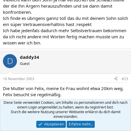
der die ihn Ärgern herauszufinden und sie dann damit
konfrontieren.
Ich finde es übrigens gannz toll das du mit deinem Sohn solch
ein süper Vertrauensverhältnis hast :respekt
Ich habe jedenfals dadurch mehr Selbstvertrauen bekommen
da ich nicht andere mit Worten fertig machen musste um zu
wissen wer ich bin.
daddy34
D
Guest
16 November 2003
#23
Die Mutter von Felix, meine Ex-Frau wohnt etwa 20km weg.
Felix besucht sie regelmäßig.
Diese Seite verwendet Cookies, um Inhalte zu personalisieren und dich nach
Du musst dich einloggen oder registrieren, um hier zu antworten.
einem Login angemeldet zu halten, wenn du registriert bist.
Durch die weitere Nutzung unserer Webseite erklärst du dich damit
einverstanden.
X (Twitter)
Bluesky
LinkedIn
Reddit
Pinterest
Tumblr
WhatsApp
E-Mail
Link
Teilen:
Akzeptieren
Erfahre mehr…