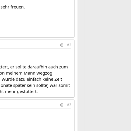
sehr freuen.
#2
tert, er sollte daraufhin auch zum
hm von meinem Mann wegzog
hm wurde dazu einfach keine Zeit
nate später sein sollte) war somit
ht mehr gestottert.
#3