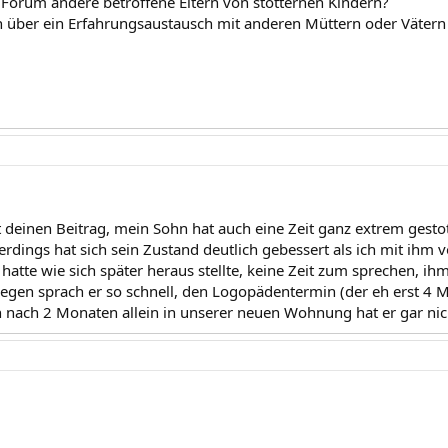
m Forum andere betroffene Eltern von stotternen Kindern?
 über ein Erfahrungsaustausch mit anderen Müttern oder Vätern 
t deinen Beitrag, mein Sohn hat auch eine Zeit ganz extrem gestot
erdings hat sich sein Zustand deutlich gebessert als ich mit i
 hatte wie sich später heraus stellte, keine Zeit zum sprechen, i
gen sprach er so schnell, den Logopädentermin (der eh erst 4 Mo
on nach 2 Monaten allein in unserer neuen Wohnung hat er gar nic