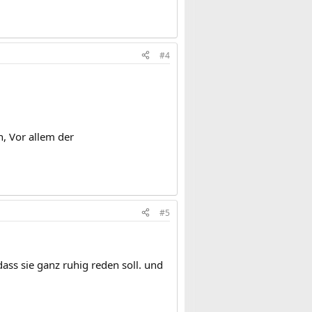
#4
n, Vor allem der
#5
ass sie ganz ruhig reden soll. und