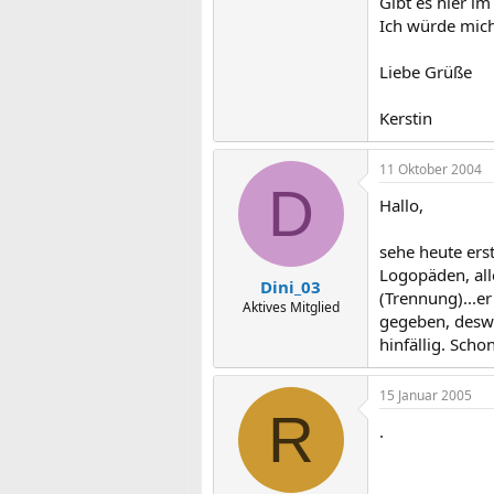
Gibt es hier i
Ich würde mich
Liebe Grüße
Kerstin
11 Oktober 2004
D
Hallo,
sehe heute ers
Logopäden, all
Dini_03
(Trennung)...er
Aktives Mitglied
gegeben, deswe
hinfällig. Sch
15 Januar 2005
R
.