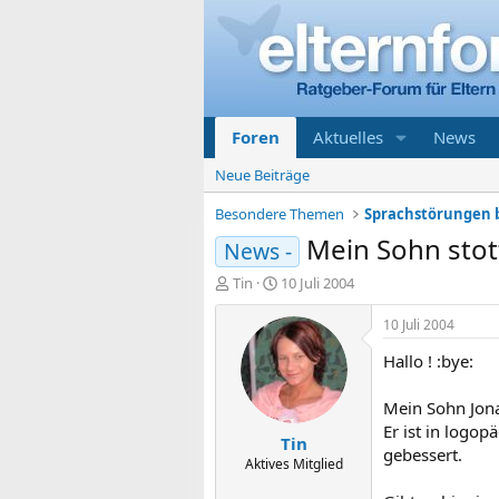
Foren
Aktuelles
News
Neue Beiträge
Besondere Themen
Sprachstörungen 
Mein Sohn stot
News -
E
E
Tin
10 Juli 2004
r
r
s
s
10 Juli 2004
t
t
Hallo ! :bye:
e
e
l
l
l
l
Mein Sohn Jonas 
e
t
Er ist in logo
Tin
r
a
gebessert.
m
Aktives Mitglied