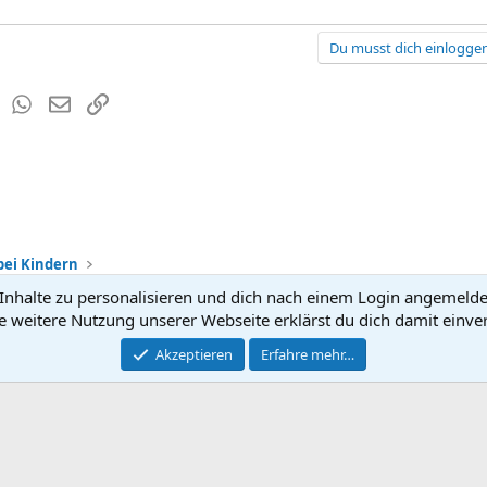
Du musst dich einloggen
est
Tumblr
WhatsApp
E-Mail
Link
bei Kindern
nhalte zu personalisieren und dich nach einem Login angemeldet 
Kontakt
Nutzun
e weitere Nutzung unserer Webseite erklärst du dich damit einve
®
Community platform by XenForo
Akzeptieren
Erfahre mehr…
© 2010-2026 XenForo Ltd.