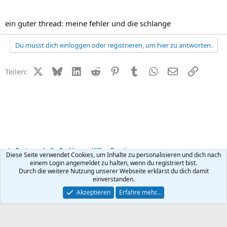
ein guter thread: meine fehler und die schlange
Du musst dich einloggen oder registrieren, um hier zu antworten.
X (Twitter)
Bluesky
LinkedIn
Reddit
Pinterest
Tumblr
WhatsApp
E-Mail
Link
Teilen:
Partnerschafts-Probleme - Hilfe + Beratung
Diese Seite verwendet Cookies, um Inhalte zu personalisieren und dich nach
einem Login angemeldet zu halten, wenn du registriert bist.
Durch die weitere Nutzung unserer Webseite erklärst du dich damit
Kontakt
Nutzungsbedingungen
Datenschutz
Hilfe
R
einverstanden.
S
S
®
Community platform by XenForo
© 2010-2026 XenForo Ltd.
Akzeptieren
Erfahre mehr…