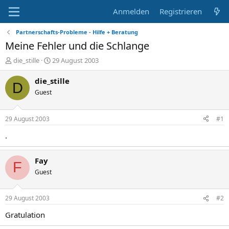
Anmelden
Registrieren
Partnerschafts-Probleme - Hilfe + Beratung
Meine Fehler und die Schlange
E
E
die_stille
29 August 2003
r
r
s
s
die_stille
D
t
t
Guest
e
e
l
l
l
l
29 August 2003
#1
e
t
r
a
.
m
Fay
F
Guest
29 August 2003
#2
Gratulation