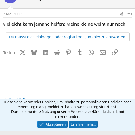
7 Mai 2009
#8
vielleicht kann jemand helfen: Meine kleine weint nur noch
Du musst dich einloggen oder registrieren, um hier zu antworten.
X (Twitter)
Bluesky
LinkedIn
Reddit
Pinterest
Tumblr
WhatsApp
E-Mail
Link
Teilen:
Small Talk
Diese Seite verwendet Cookies, um Inhalte zu personalisieren und dich nach
einem Login angemeldet zu halten, wenn du registriert bist.
Durch die weitere Nutzung unserer Webseite erklärst du dich damit
Kontakt
Nutzungsbedingungen
Datenschutz
Hilfe
R
einverstanden.
S
S
®
Community platform by XenForo
© 2010-2026 XenForo Ltd.
Akzeptieren
Erfahre mehr…