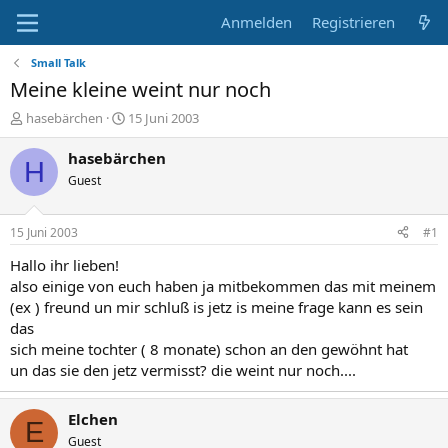
Anmelden
Registrieren
Small Talk
Meine kleine weint nur noch
E
E
hasebärchen
15 Juni 2003
r
r
s
s
hasebärchen
H
t
t
Guest
e
e
l
l
l
l
15 Juni 2003
#1
e
t
r
a
Hallo ihr lieben!
m
also einige von euch haben ja mitbekommen das mit meinem
(ex ) freund un mir schluß is jetz is meine frage kann es sein
das
sich meine tochter ( 8 monate) schon an den gewöhnt hat
un das sie den jetz vermisst? die weint nur noch....
Elchen
E
Guest