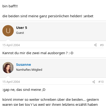
bin baff!!!
die beiden sind meine ganz persönlichen helden! :anbet
User 5
U
Guest
15 April 2004
#9
Kannst du mir die zwei mal ausborgen ? :-D
Susanne
Namhaftes Mitglied
15 April 2004
#10
:gap ne, das sind meine ;D
könnt immer so weiter schreiben über die beiden... gestern
waren sie bei toy'r'us weil wir ihnen letztens erzählt haben