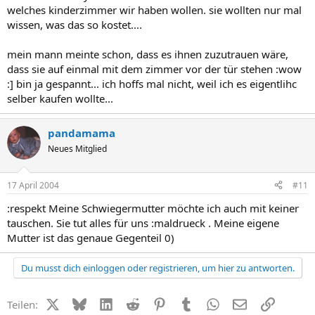
welches kinderzimmer wir haben wollen. sie wollten nur mal
wissen, was das so kostet....
mein mann meinte schon, dass es ihnen zuzutrauen wäre,
dass sie auf einmal mit dem zimmer vor der tür stehen :wow
:] bin ja gespannt... ich hoffs mal nicht, weil ich es eigentlihc
selber kaufen wollte...
pandamama
Neues Mitglied
17 April 2004
#11
:respekt Meine Schwiegermutter möchte ich auch mit keiner
tauschen. Sie tut alles für uns :maldrueck . Meine eigene
Mutter ist das genaue Gegenteil 0)
Du musst dich einloggen oder registrieren, um hier zu antworten.
X (Twitter)
Bluesky
LinkedIn
Reddit
Pinterest
Tumblr
WhatsApp
E-Mail
Link
Teilen: