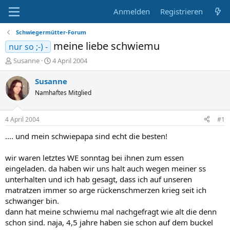
Anmelden
Registrieren
Schwiegermütter-Forum
meine liebe schwiemu
nur so ;-) -
E
E
Susanne
4 April 2004
r
r
s
s
Susanne
t
t
Namhaftes Mitglied
e
e
l
l
l
l
4 April 2004
#1
e
t
r
a
.... und mein schwiepapa sind echt die besten!
m
wir waren letztes WE sonntag bei ihnen zum essen
eingeladen. da haben wir uns halt auch wegen meiner ss
unterhalten und ich hab gesagt, dass ich auf unseren
matratzen immer so arge rückenschmerzen krieg seit ich
schwanger bin.
dann hat meine schwiemu mal nachgefragt wie alt die denn
schon sind. naja, 4,5 jahre haben sie schon auf dem buckel