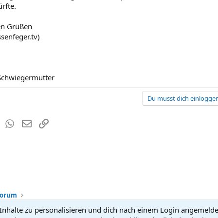
rfte.
en Grüßen
ssenfeger.tv)
Schwiegermutter
Du musst dich einloggen
est
Tumblr
WhatsApp
E-Mail
Link
Forum
nhalte zu personalisieren und dich nach einem Login angemeldet 
Kontakt
Nutzun