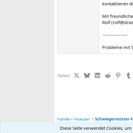
kontaktieren dü
Mit freundlich
Rolf (rolf@stra
-----------------
Probleme mit 
X (Twitter)
Bluesky
LinkedIn
Reddit
Pinter
Teilen:
Familie + Finanzen
Schwiegermütter-
Diese Seite verwendet Cookies, um I