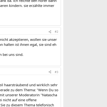
rank da. ich reichte den hörer dann
seren kindern. sie erzählte immer
#2
icht akzeptieren, wollen sie unser
 halten ist ihnen egal, sie sind eh
 bei uns sind.
#3
eil haarsträubend und wirklich sehr
re gerade zu dem Thema: "Wenn Du so
, mit unserer Moderatorin "Natascha
i nicht auf eine offene
 Sie zu diesem Thema telefonisch