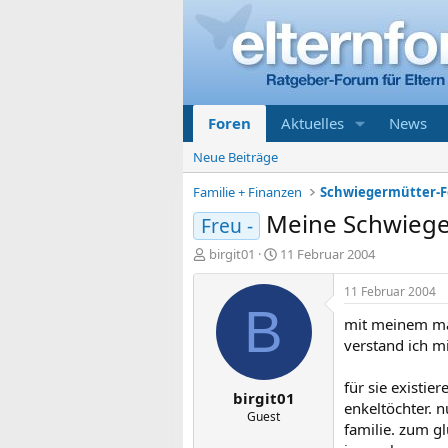
Foren
Aktuelles
News
Neue Beiträge
Familie + Finanzen
Schwiegermütter-
Meine Schwieg
Freu -
E
E
birgit01
11 Februar 2004
r
r
s
s
11 Februar 2004
t
t
B
mit meinem man
e
e
l
l
verstand ich m
l
l
e
t
für sie existie
birgit01
r
a
enkeltöchter. 
m
Guest
familie. zum gl