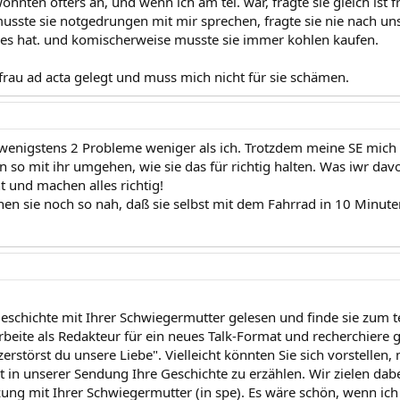
nten öfters an, und wenn ich am tel. war, fragte sie gleich ist f
 musste sie notgedrungen mit mir sprechen, fragte sie nie nach un
 es hat. und komischerweise musste sie immer kohlen kaufen.
 frau ad acta gelegt und muss mich nicht für sie schämen.
wenigstens 2 Probleme weniger als ich. Trotzdem meine SE mich n
 so mit ihr umgehen, wie sie das für richtig halten. Was iwr davon
 und machen alles richtig!
n sie noch so nah, daß sie selbst mit dem Fahrrad in 10 Minuten
Geschichte mit Ihrer Schwiegermutter gelesen und finde sie zum t
 arbeite als Redakteur für ein neues Talk-Format und recherchie
erstörst du unsere Liebe". Vielleicht könnten Sie sich vorstellen
 in unserer Sendung Ihre Geschichte zu erzählen. Wir zielen dabe
ung mit Ihrer Schwiegermutter (in spe). Es wäre schön, wenn ich