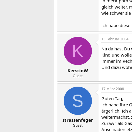
in meck-pom woh
gleich weiter.
wie schwer sie
ich habe diese
13 Februar 2004
K
Na da hast Du 
Kind und wollen
immer im Recht
Und dazu wohne
KerstinW
Guest
17 März 2008
S
Guten Tag,
ich habe Ihre 
ärgerlich. Ich
weitermachst, z
strassenfeger
Zuraw" als Gast
Guest
Auseinadersetz