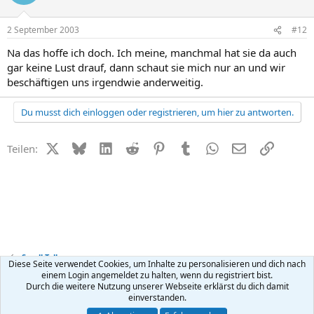
2 September 2003
#12
Na das hoffe ich doch. Ich meine, manchmal hat sie da auch
gar keine Lust drauf, dann schaut sie mich nur an und wir
beschäftigen uns irgendwie anderweitig.
Du musst dich einloggen oder registrieren, um hier zu antworten.
X (Twitter)
Bluesky
LinkedIn
Reddit
Pinterest
Tumblr
WhatsApp
E-Mail
Link
Teilen:
Small Talk
Diese Seite verwendet Cookies, um Inhalte zu personalisieren und dich nach
einem Login angemeldet zu halten, wenn du registriert bist.
Durch die weitere Nutzung unserer Webseite erklärst du dich damit
Kontakt
Nutzungsbedingungen
Datenschutz
Hilfe
R
einverstanden.
S
S
®
Community platform by XenForo
© 2010-2026 XenForo Ltd.