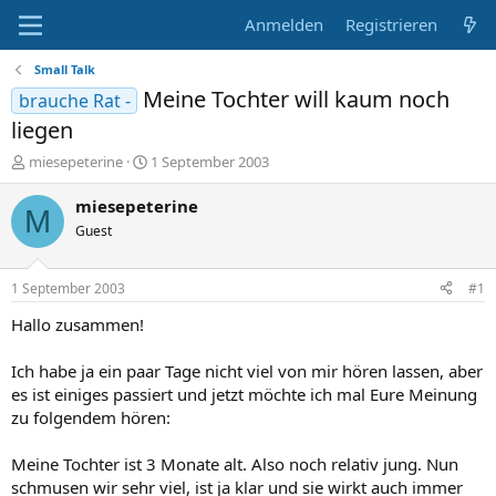
Anmelden
Registrieren
Small Talk
Meine Tochter will kaum noch
brauche Rat -
liegen
E
E
miesepeterine
1 September 2003
r
r
s
s
miesepeterine
M
t
t
Guest
e
e
l
l
l
l
1 September 2003
#1
e
t
r
a
Hallo zusammen!
m
Ich habe ja ein paar Tage nicht viel von mir hören lassen, aber
es ist einiges passiert und jetzt möchte ich mal Eure Meinung
zu folgendem hören:
Meine Tochter ist 3 Monate alt. Also noch relativ jung. Nun
schmusen wir sehr viel, ist ja klar und sie wirkt auch immer