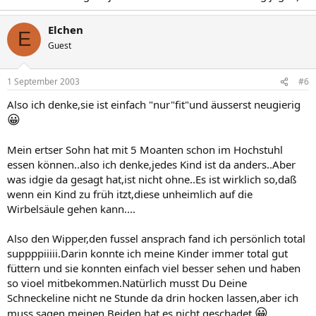
Elchen
E
Guest
1 September 2003
#6
Also ich denke,sie ist einfach "nur"fit"und äusserst neugierig
😀
Mein ertser Sohn hat mit 5 Moanten schon im Hochstuhl
essen können..also ich denke,jedes Kind ist da anders..Aber
was idgie da gesagt hat,ist nicht ohne..Es ist wirklich so,daß
wenn ein Kind zu früh itzt,diese unheimlich auf die
Wirbelsäule gehen kann....
Also den Wipper,den fussel ansprach fand ich persönlich total
suppppiiiii.Darin konnte ich meine Kinder immer total gut
füttern und sie konnten einfach viel besser sehen und haben
so vioel mitbekommen.Natürlich musst Du Deine
Schneckeline nicht ne Stunde da drin hocken lassen,aber ich
😀
muss sagen,meinen Beiden hat es nicht geschadet