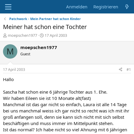
Anmelden
Registrieren
Patchwork - Mein Partner hat schon Kinder
Meiner hat schon eine Tochter
E
E
moepschen1977
17 April 2003
r
r
s
s
moepschen1977
M
t
t
Guest
e
e
l
l
l
l
17 April 2003
#1
e
t
r
a
Hallo
m
Sascha hat schon eine 6 Jährige Tochter aus 1. Ehe.
Wir haben Eileen sie ist 10 Monate alt(fast)
Manchmal ist das gar nicht so einfach, Laura ist alle 14 Tage
bei uns manchmal weiss ich gar nicht so recht was ich mit ihr
groß anfangen soll, denn sie kann sich nicht mit sich selbst
beschäftigen und muss immer im Mittelpunkt stehen.
Ist das normal? Ich habe nicht so viel Ahnung mit 6 Jährigen