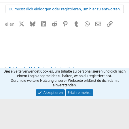
Du musst dich einloggen oder registrieren, um hier zu antworten.
X (Twitter)
Bluesky
LinkedIn
Reddit
Pinterest
Tumblr
WhatsApp
E-Mail
Link
Teilen:
Patchwork - Mein Partner hat schon Kinder
Diese Seite verwendet Cookies, um Inhalte zu personalisieren und dich nach
einem Login angemeldet zu halten, wenn du registriert bist.
Durch die weitere Nutzung unserer Webseite erklärst du dich damit
Kontakt
Nutzungsbedingungen
Datenschutz
Hilfe
R
einverstanden.
S
S
®
Community platform by XenForo
© 2010-2026 XenForo Ltd.
Akzeptieren
Erfahre mehr…