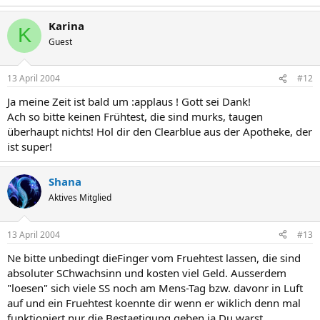
Karina
K
Guest
13 April 2004
#12
Ja meine Zeit ist bald um :applaus ! Gott sei Dank!
Ach so bitte keinen Frühtest, die sind murks, taugen
überhaupt nichts! Hol dir den Clearblue aus der Apotheke, der
ist super!
Shana
Aktives Mitglied
13 April 2004
#13
Ne bitte unbedingt dieFinger vom Fruehtest lassen, die sind
absoluter SChwachsinn und kosten viel Geld. Ausserdem
"loesen" sich viele SS noch am Mens-Tag bzw. davonr in Luft
auf und ein Fruehtest koennte dir wenn er wiklich denn mal
funktioniert nur die Bestaetigung geben ja Du warst