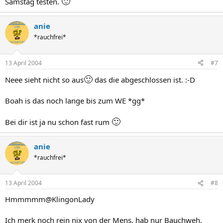
🙂
Samstag testen.
anie
*rauchfrei*
13 April 2004
#7
🙂
Neee sieht nicht so aus
das die abgeschlossen ist. :-D
Boah is das noch lange bis zum WE *gg*
🙂
Bei dir ist ja nu schon fast rum
anie
*rauchfrei*
13 April 2004
#8
Hmmmmm@KlingonLady
Ich merk noch rein nix von der Mens, hab nur Bauchweh,