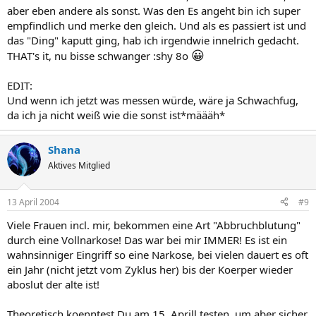
aber eben andere als sonst. Was den Es angeht bin ich super
empfindlich und merke den gleich. Und als es passiert ist und
das "Ding" kaputt ging, hab ich irgendwie innelrich gedacht.
😀
THAT's it, nu bisse schwanger :shy 8o
EDIT:
Und wenn ich jetzt was messen würde, wäre ja Schwachfug,
da ich ja nicht weiß wie die sonst ist*määäh*
Shana
Aktives Mitglied
13 April 2004
#9
Viele Frauen incl. mir, bekommen eine Art "Abbruchblutung"
durch eine Vollnarkose! Das war bei mir IMMER! Es ist ein
wahnsinniger Eingriff so eine Narkose, bei vielen dauert es oft
ein Jahr (nicht jetzt vom Zyklus her) bis der Koerper wieder
aboslut der alte ist!
Theoretisch koenntest Du am 15. Aprill testen, um aber sicher