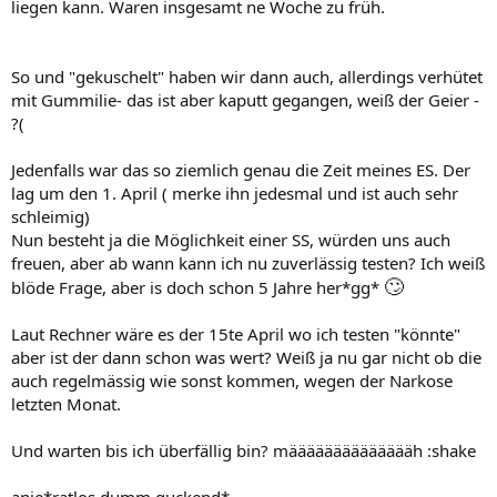
liegen kann. Waren insgesamt ne Woche zu früh.
So und "gekuschelt" haben wir dann auch, allerdings verhütet
mit Gummilie- das ist aber kaputt gegangen, weiß der Geier -
?(
Jedenfalls war das so ziemlich genau die Zeit meines ES. Der
lag um den 1. April ( merke ihn jedesmal und ist auch sehr
schleimig)
Nun besteht ja die Möglichkeit einer SS, würden uns auch
freuen, aber ab wann kann ich nu zuverlässig testen? Ich weiß
🙄
blöde Frage, aber is doch schon 5 Jahre her*gg*
Laut Rechner wäre es der 15te April wo ich testen "könnte"
aber ist der dann schon was wert? Weiß ja nu gar nicht ob die
auch regelmässig wie sonst kommen, wegen der Narkose
letzten Monat.
Und warten bis ich überfällig bin? määääääääääääääh :shake
anie*ratlos dumm guckend*