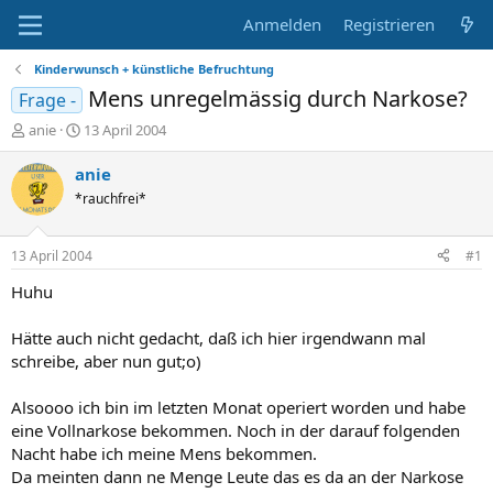
Anmelden
Registrieren
Kinderwunsch + künstliche Befruchtung
Mens unregelmässig durch Narkose?
Frage -
E
E
anie
13 April 2004
r
r
s
s
anie
t
t
*rauchfrei*
e
e
l
l
l
l
13 April 2004
#1
e
t
r
a
Huhu
m
Hätte auch nicht gedacht, daß ich hier irgendwann mal
schreibe, aber nun gut;o)
Alsoooo ich bin im letzten Monat operiert worden und habe
eine Vollnarkose bekommen. Noch in der darauf folgenden
Nacht habe ich meine Mens bekommen.
Da meinten dann ne Menge Leute das es da an der Narkose