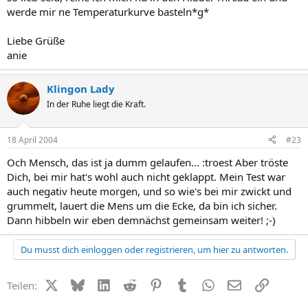
werde mir ne Temperaturkurve basteln*g*
Liebe Grüße
anie
Klingon Lady
In der Ruhe liegt die Kraft.
18 April 2004
#23
Och Mensch, das ist ja dumm gelaufen... :troest Aber tröste
Dich, bei mir hat's wohl auch nicht geklappt. Mein Test war
auch negativ heute morgen, und so wie's bei mir zwickt und
grummelt, lauert die Mens um die Ecke, da bin ich sicher.
Dann hibbeln wir eben demnächst gemeinsam weiter! ;-)
Du musst dich einloggen oder registrieren, um hier zu antworten.
X (Twitter)
Bluesky
LinkedIn
Reddit
Pinterest
Tumblr
WhatsApp
E-Mail
Link
Teilen: