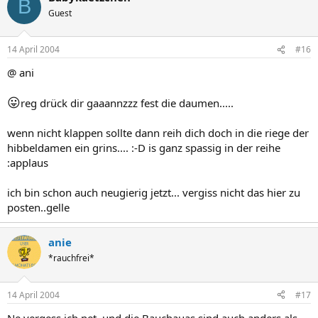
B
Guest
14 April 2004
#16
@ ani
😛
reg drück dir gaaannzzz fest die daumen.....
wenn nicht klappen sollte dann reih dich doch in die riege der
hibbeldamen ein grins.... :-D is ganz spassig in der reihe
:applaus
ich bin schon auch neugierig jetzt... vergiss nicht das hier zu
posten..gelle
anie
*rauchfrei*
14 April 2004
#17
Ne vergess ich net, und die Bauchauas sind auch anders als