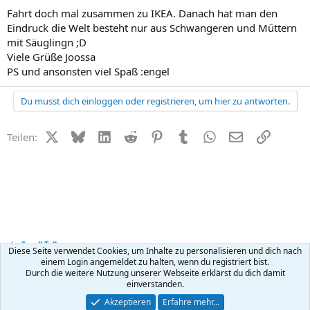
Fahrt doch mal zusammen zu IKEA. Danach hat man den
Eindruck die Welt besteht nur aus Schwangeren und Müttern
mit Säuglingn ;D
Viele Grüße Joossa
PS und ansonsten viel Spaß :engel
Du musst dich einloggen oder registrieren, um hier zu antworten.
X (Twitter)
Bluesky
LinkedIn
Reddit
Pinterest
Tumblr
WhatsApp
E-Mail
Link
Teilen:
Small Talk
Diese Seite verwendet Cookies, um Inhalte zu personalisieren und dich nach
einem Login angemeldet zu halten, wenn du registriert bist.
Durch die weitere Nutzung unserer Webseite erklärst du dich damit
Kontakt
Nutzungsbedingungen
Datenschutz
Hilfe
R
einverstanden.
S
S
®
Community platform by XenForo
© 2010-2026 XenForo Ltd.
Akzeptieren
Erfahre mehr…