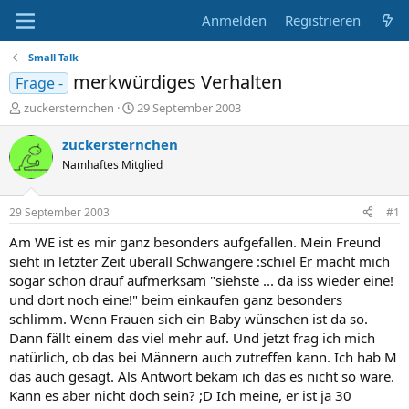
Anmelden
Registrieren
Small Talk
merkwürdiges Verhalten
Frage -
E
E
zuckersternchen
29 September 2003
r
r
s
s
zuckersternchen
t
t
Namhaftes Mitglied
e
e
l
l
l
l
29 September 2003
#1
e
t
r
a
Am WE ist es mir ganz besonders aufgefallen. Mein Freund
m
sieht in letzter Zeit überall Schwangere :schiel Er macht mich
sogar schon drauf aufmerksam "siehste ... da iss wieder eine!
und dort noch eine!" beim einkaufen ganz besonders
schlimm. Wenn Frauen sich ein Baby wünschen ist da so.
Dann fällt einem das viel mehr auf. Und jetzt frag ich mich
natürlich, ob das bei Männern auch zutreffen kann. Ich hab M
das auch gesagt. Als Antwort bekam ich das es nicht so wäre.
Kann es aber nicht doch sein? ;D Ich meine, er ist ja 30