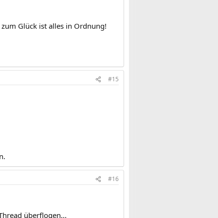
 zum Glück ist alles in Ordnung!
#15
n.
#16
Thread überflogen...