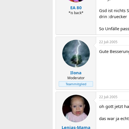
EA 80
Gsd ist nichts
*is back*
drin :druecker
So Unfälle pass
22 Juli 2005
Gute Besserung
Ilona
Moderator
Teammitglied
22 Juli 2005
oh gott jetzt 
das war ja echt
Lenjas-Mama