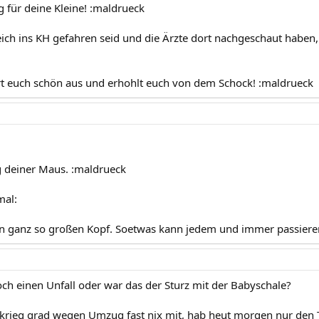
 für deine Kleine! :maldrueck
leich ins KH gefahren seid und die Ärzte dort nachgeschaut haben,
ert euch schön aus und erhohlt euch von dem Schock! :maldrueck
 deiner Maus. :maldrueck
mal:
n ganz so großen Kopf. Soetwas kann jedem und immer passiere
och einen Unfall oder war das der Sturz mit der Babyschale?
h krieg grad wegen Umzug fast nix mit, hab heut morgen nur den 