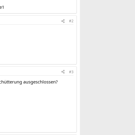
ve1
#2
#3
rschütterung ausgeschlossen?