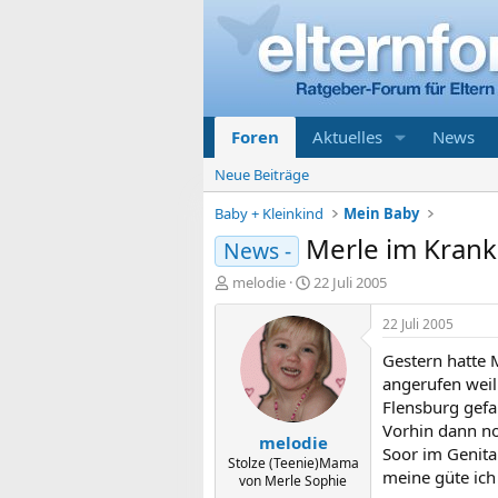
Foren
Aktuelles
News
Neue Beiträge
Baby + Kleinkind
Mein Baby
Merle im Kran
News -
E
E
melodie
22 Juli 2005
r
r
s
s
22 Juli 2005
t
t
Gestern hatte 
e
e
l
l
angerufen weil
l
l
Flensburg gefa
e
t
Vorhin dann no
melodie
r
a
Soor im Genital
m
Stolze (Teenie)Mama
meine güte ich 
von Merle Sophie