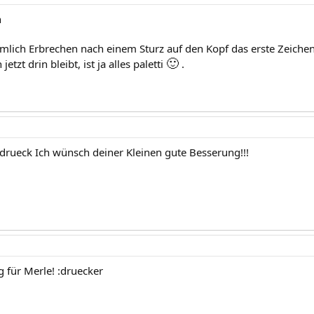
n
ämlich Erbrechen nach einem Sturz auf den Kopf das erste Zeichen
🙂
etzt drin bleibt, ist ja alles paletti
.
rueck Ich wünsch deiner Kleinen gute Besserung!!!
 für Merle! :druecker