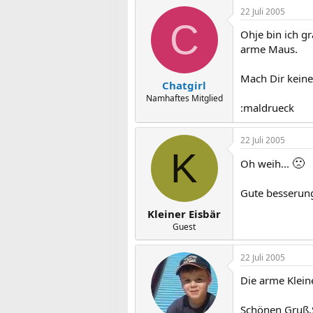
22 Juli 2005
C
Ohje bin ich gr
arme Maus.
Mach Dir keine
Chatgirl
Namhaftes Mitglied
:maldrueck
22 Juli 2005
K
🙁
Oh weih...
Gute besserung
Kleiner Eisbär
Guest
22 Juli 2005
Die arme Klein
Schönen Gruß,S