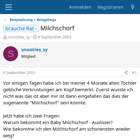
Anmelden
Registrieren
Babynahrung + Babypflege
Milchschorf
brauche Rat -
E
E
snootles_sy
8 September 2003
r
r
s
s
snootles_sy
S
t
t
Mitglied
e
e
l
l
l
l
8 September 2003
#1
e
t
r
a
Vor einigen Tagen habe ich bei meiner 4 Monate alten Tochter
m
gebliche Verkrustungen am Kopf bemerkt. Zuerst wusste ich
nicht was das ist aber mir ist dann eingefallen das dies der
sogenannte "Milchschorf" sein könnte.
Jetzt habe ich zwei Fragen:
Warum bekommt ein Baby Milchschorf - Auslöser?
Wie bekomme ich den Milchschorf am schonensten wieder
weg?