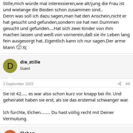
Stille,mich würde mal interessieren,wie alt/jung die Frau ist
und wielange die Beiden schon zusammen sind..
Denn was soll ich dazu sagen,man hat den Anschein,nicht er
hat gesucht und gefunden,sondern sie hat nen Dummen
gesucht und gefunden....Hat sich zwei Kinder von ihm
machen lassen und weiß von vornerein,daß sie ihr Leben lang
fein ausgesorgt hat..Eigentlich kann ich nur sagen.Der arme
🙁
Mann
X(
die_stille
D
Guest
3 September 2003
#8
Sie ist 42..... es war also schon kurz vor knapp bei ihr. Und
geheiratet haben sie erst, als sie das erstemal schwanger war.
Ich fürchte, Elchen........ Du hast völlig recht mit Deiner
Vermutung.
Elchen