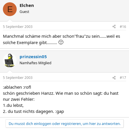
Elchen
E
Guest
5 September 2003
#16
Manchmal schäme mich aber schon"frau"zu sein......weil es
🙁
solche Exemplare gibt.........
prinzessin05
Namhaftes Mitglied
5 September 2003
#17
:ablachen :rofl
schön geschrieben Hanzz. Wie man so schön sagt: du hast
nur zwei Fehler:
1.du lebst,
2. du tust nichts dagegen. :gap
Du musst dich einloggen oder registrieren, um hier zu antworten.