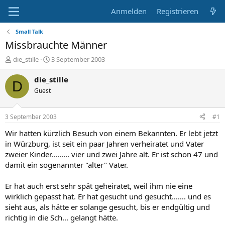
Anmelden
Registrieren
Small Talk
Missbrauchte Männer
E
E
die_stille
3 September 2003
r
r
s
s
die_stille
D
t
t
Guest
e
e
l
l
l
l
3 September 2003
#1
e
t
r
a
Wir hatten kürzlich Besuch von einem Bekannten. Er lebt jetzt
m
in Würzburg, ist seit ein paar Jahren verheiratet und Vater
zweier Kinder......... vier und zwei Jahre alt. Er ist schon 47 und
damit ein sogenannter "alter" Vater.
Er hat auch erst sehr spät geheiratet, weil ihm nie eine
wirklich gepasst hat. Er hat gesucht und gesucht....... und es
sieht aus, als hätte er solange gesucht, bis er endgültig und
richtig in die Sch... gelangt hätte.