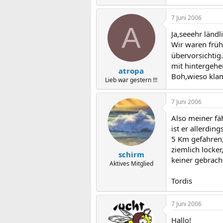
7 Juni 2006
A
Ja,seeehr ländl
Wir waren früh
übervorsichtig
mit hintergehe
atropa
Boh,wieso klamm
Lieb war gestern !!!
7 Juni 2006
Also meiner fä
ist er allerdi
5 Km gefahren,
ziemlich locke
schirm
keiner gebrach
Aktives Mitglied
Tordis
7 Juni 2006
Hallo!