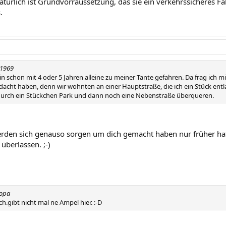
atürlich ist Grundvorraussetzung, das sie ein verkehrssicheres Fa
.
a1969
bin schon mit 4 oder 5 Jahren alleine zu meiner Tante gefahren. Da frag ich m
edacht haben, denn wir wohnten an einer Hauptstraße, die ich ein Stück ent
urch ein Stückchen Park und dann noch eine Nebenstraße überqueren.
erden sich genauso sorgen um dich gemacht haben nur früher ha
überlassen. ;-)
ropa
ch.gibt nicht mal ne Ampel hier. :-D