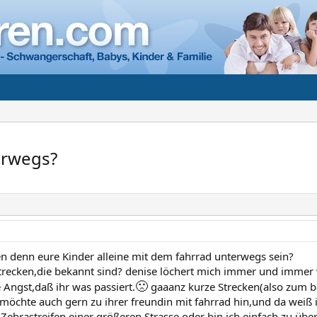
erwegs?
n denn eure Kinder alleine mit dem fahrrad unterwegs sein?
strecken,die bekannt sind? denise löchert mich immer und immer 
🙁
 Angst,daß ihr was passiert.
gaaanz kurze Strecken(also zum bäc
möchte auch gern zu ihrer freundin mit fahrrad hin,und da weiß i
Zebrastreifen einer größeren Strasse.oder bin ich einfach zu über