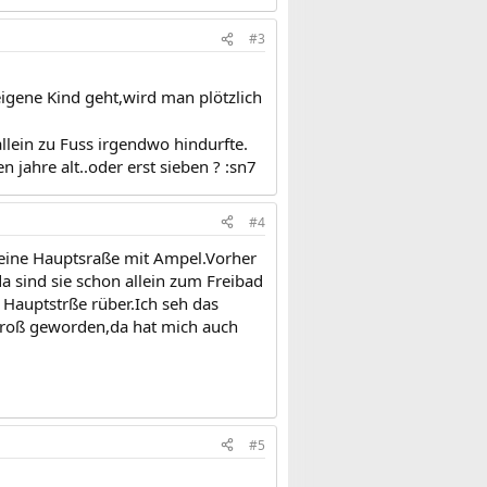
#3
eigene Kind geht,wird man plötzlich
llein zu Fuss irgendwo hindurfte.
 jahre alt..oder erst sieben ? :sn7
#4
t eine Hauptsraße mit Ampel.Vorher
a sind sie schon allein zum Freibad
 Hauptstrße rüber.Ich seh das
t groß geworden,da hat mich auch
#5