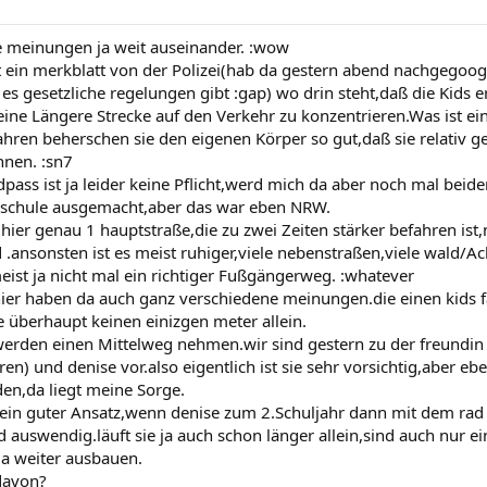
e meinungen ja weit auseinander. :wow
t ein merkblatt von der Polizei(hab da gestern abend nachgegoo
s gesetzliche regelungen gibt :gap) wo drin steht,daß die Kids er
eine Längere Strecke auf den Verkehr zu konzentrieren.Was ist ei
 jahren beherschen sie den eigenen Körper so gut,daß sie relativ 
nnen. :sn7
dpass ist ja leider keine Pflicht,werd mich da aber noch mal beid
 schule ausgemacht,aber das war eben NRW.
 hier genau 1 hauptstraße,die zu zwei Zeiten stärker befahren is
 .ansonsten ist es meist ruhiger,viele nebenstraßen,viele wald/
ist ja nicht mal ein richtiger Fußgängerweg. :whatever
hier haben da auch ganz verschiedene meinungen.die einen kids fa
 überhaupt keinen einizgen meter allein.
werden einen Mittelweg nehmen.wir sind gestern zu der freundin 
en) und denise vor.also eigentlich ist sie sehr vorsichtig,aber eb
en,da liegt meine Sorge.
e ein guter Ansatz,wenn denise zum 2.Schuljahr dann mit dem rad 
nd auswendig.läuft sie ja auch schon länger allein,sind auch nur 
a weiter ausbauen.
 davon?