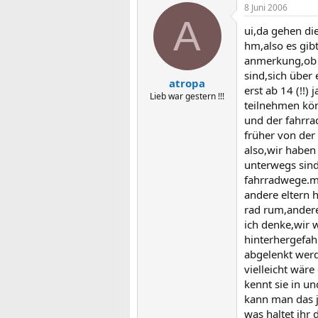
8 Juni 2006
A
ui,da gehen di
hm,also es gib
anmerkung,ob e
sind,sich über 
atropa
erst ab 14 (!!)
Lieb war gestern !!!
teilnehmen kö
und der fahrra
früher von der
also,wir haben
unterwegs sind
fahrradwege.me
andere eltern 
rad rum,andere
ich denke,wir 
hinterhergefahr
abgelenkt werd
vielleicht wär
kennt sie in u
kann man das j
was haltet ihr