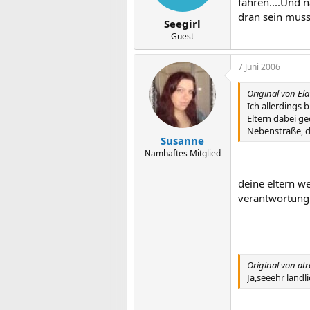
fahren....Und n
dran sein muss
Seegirl
Guest
7 Juni 2006
Original von El
Ich allerdings 
Eltern dabei g
Nebenstraße, d
Susanne
Namhaftes Mitglied
deine eltern w
verantwortung 
Original von at
Ja,seeehr ländli