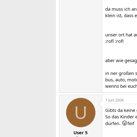
da muss ich an
klein ist, dass 
unser ort hat a
:rofl :rofl
aber wie gesagt
in ner großen s
bus, auto, moto
wenns bei euch 
7 Juni 2006
U
Gibts da keine
So das Kinder e
😛
dürfen.
feif
User 5