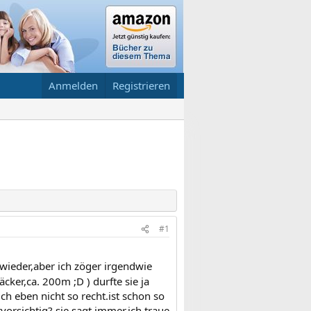
Anmelden
Registrieren
#1
wieder,aber ich zöger irgendwie
ker,ca. 200m ;D ) durfte sie ja
ch eben nicht so recht.ist schon so
vorsichtig? sie sagt immer,ich traue