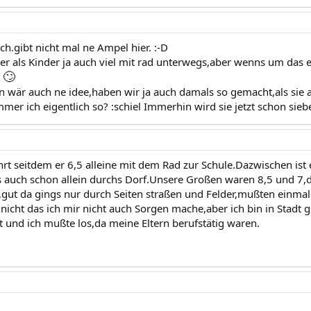
ich.gibt nicht mal ne Ampel hier. :-D
er als Kinder ja auch viel mit rad unterwegs,aber wenns um das 
🙄
.
n wär auch ne idee,haben wir ja auch damals so gemacht,als sie a
er ich eigentlich so? :schiel Immerhin wird sie jetzt schon sieben
hrt seitdem er 6,5 alleine mit dem Rad zur Schule.Dazwischen is
ngs auch schon allein durchs Dorf.Unsere Großen waren 8,5 und 7,d
gut da gings nur durch Seiten straßen und Felder,mußten einmal
r,nicht das ich mir nicht auch Sorgen mache,aber ich bin in Stad
t und ich mußte los,da meine Eltern berufstätig waren.