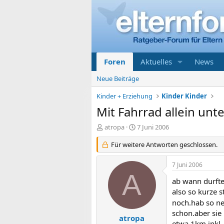
Foren
Aktuelles
News
Neue Beiträge
Kinder + Erziehung
Kinder Kinder
Mit Fahrrad allein unt
E
E
atropa
7 Juni 2006
r
r
s
Für weitere Antworten geschlossen.
s
t
t
e
e
7 Juni 2006
l
l
A
l
l
ab wann durfte
e
t
also so kurze 
r
a
noch.hab so ne
m
schon.aber sie 
atropa
etwa 1km inkl. 