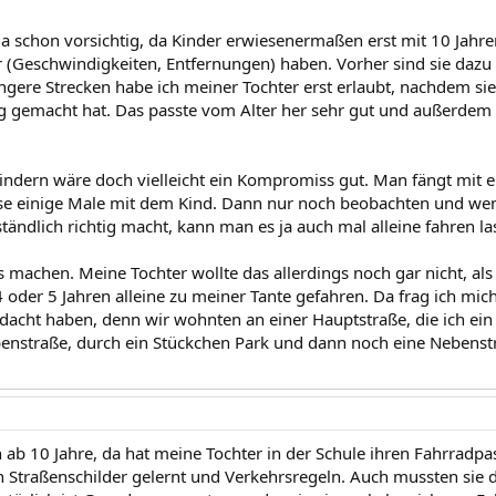
da schon vorsichtig, da Kinder erwiesenermaßen erst mit 10 Jahre
 (Geschwindigkeiten, Entfernungen) haben. Vorher sind sie dazu 
ngere Strecken habe ich meiner Tochter erst erlaubt, nachdem sie 
 gemacht hat. Das passte vom Alter her sehr gut und außerdem 
Kindern wäre doch vielleicht ein Kompromiss gut. Man fängt mit ei
se einige Male mit dem Kind. Dann nur noch beobachten und wenn
tändlich richtig macht, kann man es ja auch mal alleine fahren la
 machen. Meine Tochter wollte das allerdings noch gar nicht, als s
 oder 5 Jahren alleine zu meiner Tante gefahren. Da frag ich mic
edacht haben, denn wir wohnten an einer Hauptstraße, die ich ei
enstraße, durch ein Stückchen Park und dann noch eine Nebenstr
 ab 10 Jahre, da hat meine Tochter in der Schule ihren Fahrradpa
n Straßenschilder gelernt und Verkehrsregeln. Auch mussten sie 