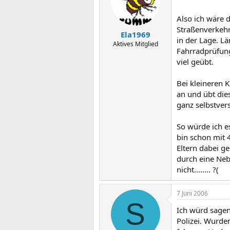
Also ich wäre 
Straßenverkehr
Ela1969
in der Lage. Lä
Aktives Mitglied
Fahrradprüfung
viel geübt.
Bei kleineren 
an und übt die
ganz selbstvers
So würde ich es
bin schon mit 4
Eltern dabei g
durch eine Neb
nicht........ ?(
7 Juni 2006
S
Ich würd sagen
Polizei. Wurde