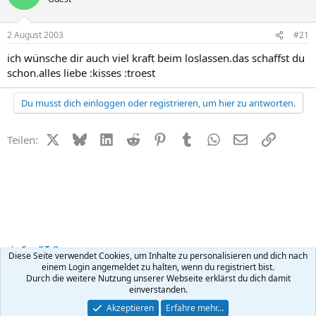
2 August 2003
#21
ich wünsche dir auch viel kraft beim loslassen.das schaffst du
schon.alles liebe :kisses :troest
Du musst dich einloggen oder registrieren, um hier zu antworten.
X (Twitter)
Bluesky
LinkedIn
Reddit
Pinterest
Tumblr
WhatsApp
E-Mail
Link
Teilen:
Small Talk
Diese Seite verwendet Cookies, um Inhalte zu personalisieren und dich nach
einem Login angemeldet zu halten, wenn du registriert bist.
Durch die weitere Nutzung unserer Webseite erklärst du dich damit
Kontakt
Nutzungsbedingungen
Datenschutz
Hilfe
R
einverstanden.
S
S
®
Community platform by XenForo
© 2010-2026 XenForo Ltd.
Akzeptieren
Erfahre mehr…