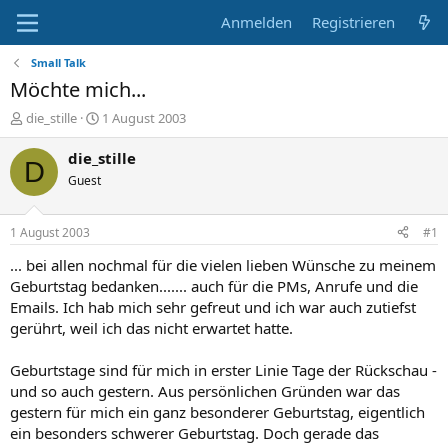
Anmelden
Registrieren
Small Talk
Möchte mich...
E
E
die_stille
1 August 2003
r
r
s
s
die_stille
D
t
t
Guest
e
e
l
l
l
l
1 August 2003
#1
e
t
r
a
... bei allen nochmal für die vielen lieben Wünsche zu meinem
m
Geburtstag bedanken....... auch für die PMs, Anrufe und die
Emails. Ich hab mich sehr gefreut und ich war auch zutiefst
gerührt, weil ich das nicht erwartet hatte.
Geburtstage sind für mich in erster Linie Tage der Rückschau -
und so auch gestern. Aus persönlichen Gründen war das
gestern für mich ein ganz besonderer Geburtstag, eigentlich
ein besonders schwerer Geburtstag. Doch gerade das