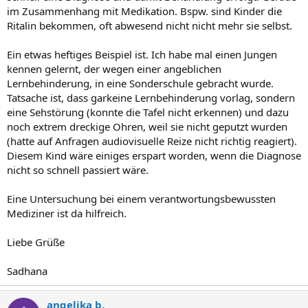
im Zusammenhang mit Medikation. Bspw. sind Kinder die
Es liegt also nahe, vielleicht untersuchen zu lassen, ob Deine Tochter
Ritalin bekommen, oft abwesend nicht nicht mehr sie selbst.
eine Art Autismus aufzuweisen hat. Laß es einfach untersuchen.
?(
Ein etwas heftiges Beispiel ist. Ich habe mal einen Jungen
:idee :maldrueck
kennen gelernt, der wegen einer angeblichen
Lernbehinderung, in eine Sonderschule gebracht wurde.
Liebe Grüße
Tatsache ist, dass garkeine Lernbehinderung vorlag, sondern
eine Sehstörung (konnte die Tafel nicht erkennen) und dazu
noch extrem dreckige Ohren, weil sie nicht geputzt wurden
(hatte auf Anfragen audiovisuelle Reize nicht richtig reagiert).
Diesem Kind wäre einiges erspart worden, wenn die Diagnose
nicht so schnell passiert wäre.
Eine Untersuchung bei einem verantwortungsbewussten
Mediziner ist da hilfreich.
Liebe Grüße
Sadhana
angelika b.