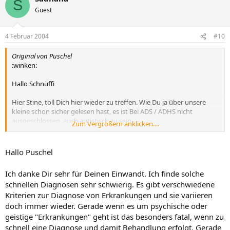
S
Guest
4 Februar 2004
#10
Original von Puschel
:winken:
Hallo Schnüffi
Hier Stine, toll Dich hier wieder zu treffen. Wie Du ja über unsere
kleine schon sicher gelesen hast, es ist Bei ADS / ADHS nicht
ausgeschlossen, auch autistisch zu sein.
Zum Vergrößern anklicken....
Unsere kleine bekommt zur Zeit Ritalin, wegen ADHS doch das zeigt
keine richtige wirkung. Die vermutung, das ihr ADHS mit dem
Hallo Puschel
Asperger - Syndrom
gekoppelt sein könnte.
Ich danke Dir sehr für Deinen Einwandt. Ich finde solche
Außerdem kommt eine erhöte Intelligenz hinzu.
schnellen Diagnosen sehr schwierig. Es gibt verschwiedene
Kriterien zur Diagnose von Erkrankungen und sie variieren
Wie Du siehst, alles nicht ganz einfach zu Diagnostizieren und
auseinander zu halten.
doch immer wieder. Gerade wenn es um psychische oder
geistige "Erkrankungen" geht ist das besonders fatal, wenn zu
Jedoch ist ADS / ADHS nicht mit Autismus gleich zusetzen !!!!!!
schnell eine Diagnose und damit Behandlung erfolgt. Gerade