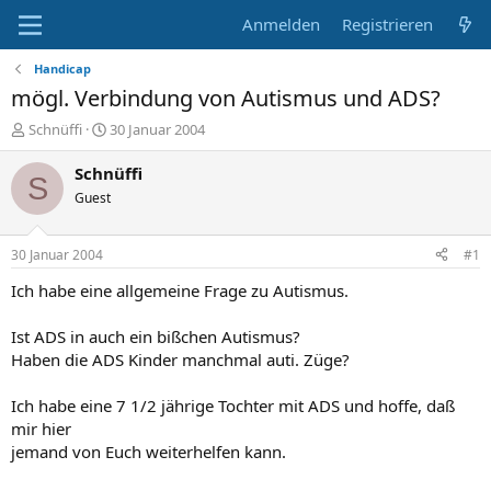
Anmelden
Registrieren
Handicap
mögl. Verbindung von Autismus und ADS?
E
E
Schnüffi
30 Januar 2004
r
r
s
s
Schnüffi
S
t
t
Guest
e
e
l
l
l
l
30 Januar 2004
#1
e
t
r
a
Ich habe eine allgemeine Frage zu Autismus.
m
Ist ADS in auch ein bißchen Autismus?
Haben die ADS Kinder manchmal auti. Züge?
Ich habe eine 7 1/2 jährige Tochter mit ADS und hoffe, daß
mir hier
jemand von Euch weiterhelfen kann.