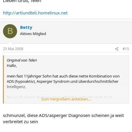
Lieben Gruß, Teleri
http://artiundteli.homelinux.net
Betty
B
Aktives Mitglied
25 Mai 2008
#15
Original von Teleri
Hallo,
mein fast 11jähriger Sohn hat auch diese nette Kombination von
ADS (hypoaktiv), Asperger Syndrom und überdurchschnittlicher
Intelligenz.
Bevor ich wieder Romane dazu schreibe - schreibt mich doch
Zum Vergrößern anklicken....
einfach an, wenn ihr Fragen zu dem Thema habt.
Lieben Gruß, Teleri
schmunzel, diese ADS/asperger Diagnosen scheinen ja weit
verbreitet zu sein
http://artiundteli.homelinux.net