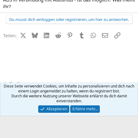
ihr?
Du musst dich einloggen oder registrieren, um hier zu antworten.
X (Twitter)
Bluesky
LinkedIn
Reddit
Pinterest
Tumblr
WhatsApp
E-Mail
Link
Teilen:
Handicap
Diese Seite verwendet Cookies, um Inhalte zu personalisieren und dich nach
einem Login angemeldet zu halten, wenn du registriert bist.
Durch die weitere Nutzung unserer Webseite erklärst du dich damit
Kontakt
Nutzungsbedingungen
Datenschutz
Hilfe
R
einverstanden.
S
S
®
Community platform by XenForo
© 2010-2026 XenForo Ltd.
Akzeptieren
Erfahre mehr…