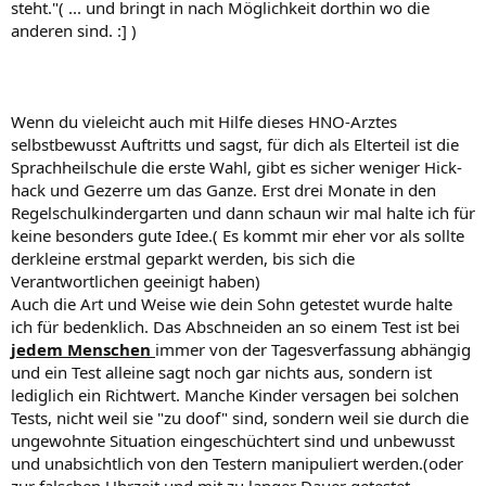
steht."( ... und bringt in nach Möglichkeit dorthin wo die
anderen sind. :] )
Wenn du vieleicht auch mit Hilfe dieses HNO-Arztes
selbstbewusst Auftritts und sagst, für dich als Elterteil ist die
Sprachheilschule die erste Wahl, gibt es sicher weniger Hick-
hack und Gezerre um das Ganze. Erst drei Monate in den
Regelschulkindergarten und dann schaun wir mal halte ich für
keine besonders gute Idee.( Es kommt mir eher vor als sollte
derkleine erstmal geparkt werden, bis sich die
Verantwortlichen geeinigt haben)
Auch die Art und Weise wie dein Sohn getestet wurde halte
ich für bedenklich. Das Abschneiden an so einem Test ist bei
jedem Menschen
immer von der Tagesverfassung abhängig
und ein Test alleine sagt noch gar nichts aus, sondern ist
lediglich ein Richtwert. Manche Kinder versagen bei solchen
Tests, nicht weil sie "zu doof" sind, sondern weil sie durch die
ungewohnte Situation eingeschüchtert sind und unbewusst
und unabsichtlich von den Testern manipuliert werden.(oder
zur falschen Uhrzeit und mit zu langer Dauer getestet