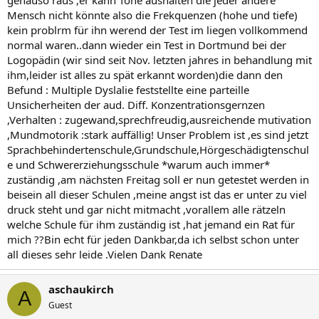
Mensch nicht könnte also die Frekquenzen (hohe und tiefe)
kein problrm für ihn werend der Test im liegen vollkommend
normal waren..dann wieder ein Test in Dortmund bei der
Logopädin (wir sind seit Nov. letzten jahres in behandlung mit
ihm,leider ist alles zu spät erkannt worden)die dann den
Befund : Multiple Dyslalie feststellte eine parteille
Unsicherheiten der aud. Diff. Konzentrationsgernzen
,Verhalten : zugewand,sprechfreudig,ausreichende mutivation
,Mundmotorik :stark auffällig! Unser Problem ist ,es sind jetzt
Sprachbehindertenschule,Grundschule,Hörgeschädigtenschul
e und Schwererziehungsschule *warum auch immer*
zuständig ,am nächsten Freitag soll er nun getestet werden in
beisein all dieser Schulen ,meine angst ist das er unter zu viel
druck steht und gar nicht mitmacht ,vorallem alle rätzeln
welche Schule für ihm zuständig ist ,hat jemand ein Rat für
mich ??Bin echt für jeden Dankbar,da ich selbst schon unter
all dieses sehr leide .Vielen Dank Renate
aschaukirch
A
Guest