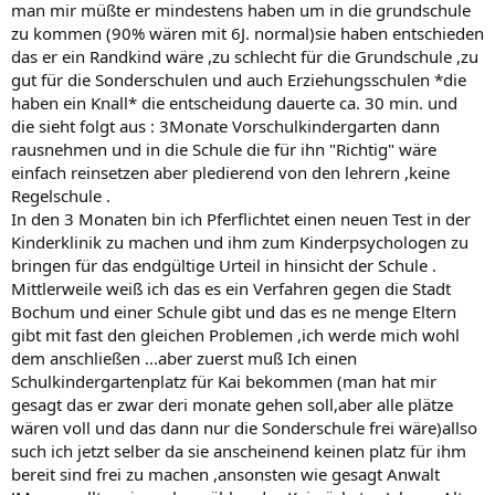
man mir müßte er mindestens haben um in die grundschule
zu kommen (90% wären mit 6J. normal)sie haben entschieden
das er ein Randkind wäre ,zu schlecht für die Grundschule ,zu
gut für die Sonderschulen und auch Erziehungsschulen *die
haben ein Knall* die entscheidung dauerte ca. 30 min. und
die sieht folgt aus : 3Monate Vorschulkindergarten dann
rausnehmen und in die Schule die für ihn "Richtig" wäre
einfach reinsetzen aber pledierend von den lehrern ,keine
Regelschule .
In den 3 Monaten bin ich Pferflichtet einen neuen Test in der
Kinderklinik zu machen und ihm zum Kinderpsychologen zu
bringen für das endgültige Urteil in hinsicht der Schule .
Mittlerweile weiß ich das es ein Verfahren gegen die Stadt
Bochum und einer Schule gibt und das es ne menge Eltern
gibt mit fast den gleichen Problemen ,ich werde mich wohl
dem anschließen ...aber zuerst muß Ich einen
Schulkindergartenplatz für Kai bekommen (man hat mir
gesagt das er zwar deri monate gehen soll,aber alle plätze
wären voll und das dann nur die Sonderschule frei wäre)allso
such ich jetzt selber da sie anscheinend keinen platz für ihm
bereit sind frei zu machen ,ansonsten wie gesagt Anwalt