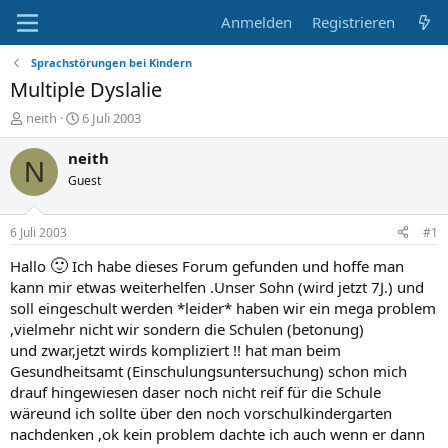
Anmelden
Registrieren
Sprachstörungen bei Kindern
Multiple Dyslalie
E
E
neith
6 Juli 2003
r
r
s
s
neith
N
t
t
Guest
e
e
l
l
l
l
6 Juli 2003
#1
e
t
r
a
🙂
Hallo
Ich habe dieses Forum gefunden und hoffe man
m
kann mir etwas weiterhelfen .Unser Sohn (wird jetzt 7J.) und
soll eingeschult werden *leider* haben wir ein mega problem
,vielmehr nicht wir sondern die Schulen (betonung)
und zwar,jetzt wirds kompliziert !! hat man beim
Gesundheitsamt (Einschulungsuntersuchung) schon mich
drauf hingewiesen daser noch nicht reif für die Schule
wäreund ich sollte über den noch vorschulkindergarten
nachdenken ,ok kein problem dachte ich auch wenn er dann