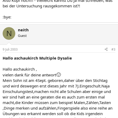
Also Kopf hoch!!! - Vielleicht kannst Du ja mal schreiben, was
bei der Untersuchung rausgekommen ist?!
:bye:
neith
N
Guest
9 Juli 2003
#3
Hallo aschaukirch Multiple Dysalie
Hallo aschaukirch ,
🙂
vielen dank für deine antwort
Mein Sohn ist am 4Sept. geboren,daher über den Stichtag
und wird deswegen erst dieses Jahr mit 7J.Eingeschult.Naja
Einschulungstest,machen nicht alle Schulen aber einige und
wir sind halt an eine geraten die es auch zum ersten mal
macht,die Kinder müssen zum beispiel Malen,Zählen,Tasten
,Dinge merken und aufzählen,Fingerspiele also eine reihe an
Übungen wo erkannt werden soll ob die Kids irgendein