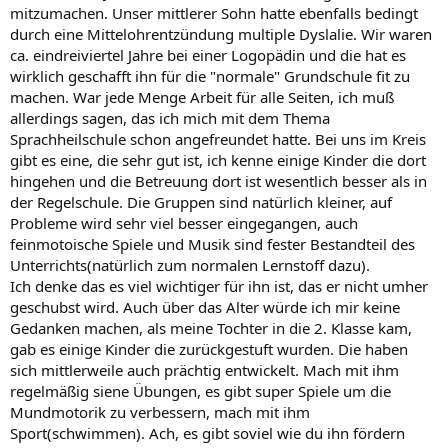
mitzumachen. Unser mittlerer Sohn hatte ebenfalls bedingt
durch eine Mittelohrentzündung multiple Dyslalie. Wir waren
ca. eindreiviertel Jahre bei einer Logopädin und die hat es
wirklich geschafft ihn für die "normale" Grundschule fit zu
machen. War jede Menge Arbeit für alle Seiten, ich muß
allerdings sagen, das ich mich mit dem Thema
Sprachheilschule schon angefreundet hatte. Bei uns im Kreis
gibt es eine, die sehr gut ist, ich kenne einige Kinder die dort
hingehen und die Betreuung dort ist wesentlich besser als in
der Regelschule. Die Gruppen sind natürlich kleiner, auf
Probleme wird sehr viel besser eingegangen, auch
feinmotoische Spiele und Musik sind fester Bestandteil des
Unterrichts(natürlich zum normalen Lernstoff dazu).
Ich denke das es viel wichtiger für ihn ist, das er nicht umher
geschubst wird. Auch über das Alter würde ich mir keine
Gedanken machen, als meine Tochter in die 2. Klasse kam,
gab es einige Kinder die zurückgestuft wurden. Die haben
sich mittlerweile auch prächtig entwickelt. Mach mit ihm
regelmäßig siene Übungen, es gibt super Spiele um die
Mundmotorik zu verbessern, mach mit ihm
Sport(schwimmen). Ach, es gibt soviel wie du ihn fördern