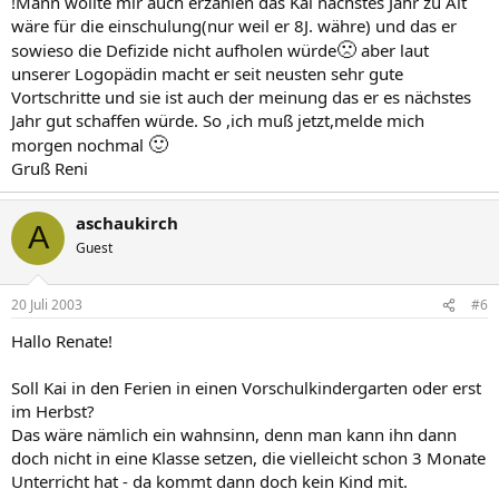
!Mann wollte mir auch erzählen das Kai nächstes Jahr zu Alt
wäre für die einschulung(nur weil er 8J. währe) und das er
🙁
sowieso die Defizide nicht aufholen würde
aber laut
unserer Logopädin macht er seit neusten sehr gute
Vortschritte und sie ist auch der meinung das er es nächstes
Jahr gut schaffen würde. So ,ich muß jetzt,melde mich
🙂
morgen nochmal
Gruß Reni
aschaukirch
A
Guest
20 Juli 2003
#6
Hallo Renate!
Soll Kai in den Ferien in einen Vorschulkindergarten oder erst
im Herbst?
Das wäre nämlich ein wahnsinn, denn man kann ihn dann
doch nicht in eine Klasse setzen, die vielleicht schon 3 Monate
Unterricht hat - da kommt dann doch kein Kind mit.