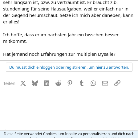
sehr langsam ist, bzw. zu verträumt ist. Er braucht z.b.
stundenlang für seine Hausaufgaben, weil er einfach nur in
der Gegend herumschaut. Setze ich mich aber daneben, kann
er alles!
Ich hoffe, dass er im nächsten Jahr ein bisschen besser
mitkommt.
Hat jemand noch Erfahrungen zur multiplen Dysalie?
Du musst dich einloggen oder registrieren, um hier zu antworten.
X (Twitter)
Bluesky
LinkedIn
Reddit
Pinterest
Tumblr
WhatsApp
E-Mail
Link
Teilen:
Sprachstörungen bei Kindern
Diese Seite verwendet Cookies, um Inhalte zu personalisieren und dich nach