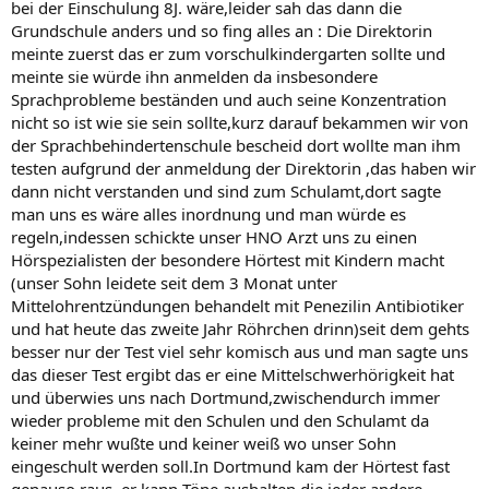
bei der Einschulung 8J. wäre,leider sah das dann die
Grundschule anders und so fing alles an : Die Direktorin
meinte zuerst das er zum vorschulkindergarten sollte und
meinte sie würde ihn anmelden da insbesondere
Sprachprobleme beständen und auch seine Konzentration
nicht so ist wie sie sein sollte,kurz darauf bekammen wir von
der Sprachbehindertenschule bescheid dort wollte man ihm
testen aufgrund der anmeldung der Direktorin ,das haben wir
dann nicht verstanden und sind zum Schulamt,dort sagte
man uns es wäre alles inordnung und man würde es
regeln,indessen schickte unser HNO Arzt uns zu einen
Hörspezialisten der besondere Hörtest mit Kindern macht
(unser Sohn leidete seit dem 3 Monat unter
Mittelohrentzündungen behandelt mit Penezilin Antibiotiker
und hat heute das zweite Jahr Röhrchen drinn)seit dem gehts
besser nur der Test viel sehr komisch aus und man sagte uns
das dieser Test ergibt das er eine Mittelschwerhörigkeit hat
und überwies uns nach Dortmund,zwischendurch immer
wieder probleme mit den Schulen und den Schulamt da
keiner mehr wußte und keiner weiß wo unser Sohn
eingeschult werden soll.In Dortmund kam der Hörtest fast
genauso raus ,er kann Töne aushalten die jeder andere