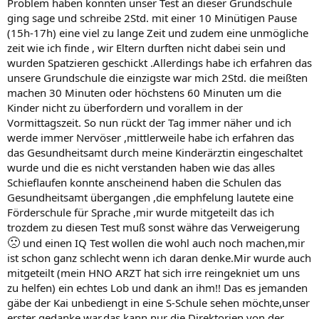
Problem haben könnten unser Test an dieser Grundschule
ging sage und schreibe 2Std. mit einer 10 Minütigen Pause
(15h-17h) eine viel zu lange Zeit und zudem eine unmögliche
zeit wie ich finde , wir Eltern durften nicht dabei sein und
wurden Spatzieren geschickt .Allerdings habe ich erfahren das
unsere Grundschule die einzigste war mich 2Std. die meißten
machen 30 Minuten oder höchstens 60 Minuten um die
Kinder nicht zu überfordern und vorallem in der
Vormittagszeit. So nun rückt der Tag immer näher und ich
werde immer Nervöser ,mittlerweile habe ich erfahren das
das Gesundheitsamt durch meine Kinderärztin eingeschaltet
wurde und die es nicht verstanden haben wie das alles
Schieflaufen konnte anscheinend haben die Schulen das
Gesundheitsamt übergangen ,die emphfelung lautete eine
Förderschule für Sprache ,mir wurde mitgeteilt das ich
trozdem zu diesen Test muß sonst währe das Verweigerung
🙁
und einen IQ Test wollen die wohl auch noch machen,mir
ist schon ganz schlecht wenn ich daran denke.Mir wurde auch
mitgeteilt (mein HNO ARZT hat sich irre reingekniet um uns
zu helfen) ein echtes Lob und dank an ihm!! Das es jemanden
gäbe der Kai unbediengt in eine S-Schule sehen möchte,unser
erster gedanke war,das kann nur die Direktorien von der