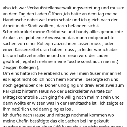
also ich war Verkaufsstellenverwaltungsvertetung und musste
an dem Tag den Laden Öffnen ,ich hatte an dem tag meine
Handtasche dabei weil mein schatz und ich gleich nach der
Arbeit in die Stadt wollten , darin befanden sich 4.
Schminkartikel meine Geldbörse und handy allles gebrauchte
Artikel , es giebt eine Anweisung das mann mitgebrachte
sachen von einer Kollegin abzeichnen lassen muss , oder
einen Kassenzettel dran haben muss , ja leider war ich aber
bis um halb zehn alleine und um neun wird der Laden
geöffnet , egal ich nehme meine Tasche sonst auch nie mit(
Zeugen Kollegen ),.
Um eins hatte ich Feierabend und weil mein Süser mir anrief
es klappt nicht ob ich noch heim komme , besorgte ich uns
noch gegenüber drei Döner und ging um dreiviertel zwei zum
Parkplatz hinterm Haus wo der Bezirksleiter wartete zur
Mittagskonntrolle . Ich ging freiwillig noch mal mit rein und
dann wollte er wissen was in der Handtasche ist , ich zeigte es
ihm natürlich und dann ging es los .
ich durfte nach Hause und mittags nochmal kommen wo
meine Chefin bestätigte das die Sachen bei ihr gekauft
wurden nur an den einen Stift kann sie sich nicht mehr genau