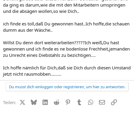
da ging es darum,wie die mit den Mitarbeitern umspringen
und die absägen wollen,so wie Dich..
ich finde es toll,daß Du gewonnen hast..Ich hoffe,die schauen
dumm aus der Wäsche..
Willst Du denn dort weiterarbeiten?????Ich weiß,Du hast
gewonnen und ich finde es ne bodenlose Frechheit,jemanden
zu Unrecht eines Diebstahls zu bezichtigen....
Ich hoffe nämlich für Dich,daß sie Dich durch diesen Umstand
jetzt nicht rausmobben.........
Du musst dich einloggen oder registrieren, um hier zu antworten.
X (Twitter)
Bluesky
LinkedIn
Reddit
Pinterest
Tumblr
WhatsApp
E-Mail
Link
Teilen: