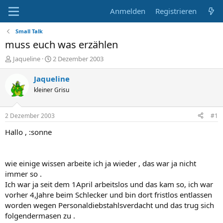
Anmelden
Registrieren
Small Talk
muss euch was erzählen
E
E
Jaqueline
2 Dezember 2003
r
r
s
s
Jaqueline
t
t
kleiner Grisu
e
e
l
l
l
l
2 Dezember 2003
#1
e
t
r
a
Hallo , :sonne
m
wie einige wissen arbeite ich ja wieder , das war ja nicht
immer so .
Ich war ja seit dem 1April arbeitslos und das kam so, ich war
vorher 4,Jahre beim Schlecker und bin dort fristlos entlassen
worden wegen Personaldiebstahlsverdacht und das trug sich
folgendermasen zu .