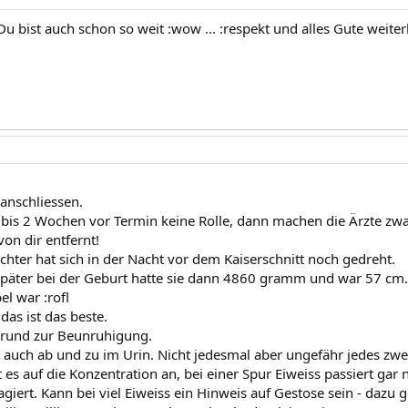
u bist auch schon so weit :wow ... :respekt und alles Gute weiter
anschliessen.
t bis 2 Wochen vor Termin keine Rolle, dann machen die Ärzte zwa
von dir entfernt!
chter hat sich in der Nacht vor dem Kaiserschnitt noch gedreht.
äter bei der Geburt hatte sie dann 4860 gramm und war 57 cm. K
l war :rofl
das ist das beste.
Grund zur Beunruhigung.
h auch ab und zu im Urin. Nicht jedesmal aber ungefähr jedes zwe
 es auf die Konzentration an, bei einer Spur Eiweiss passiert gar
agiert. Kann bei viel Eiweiss ein Hinweis auf Gestose sein - dazu