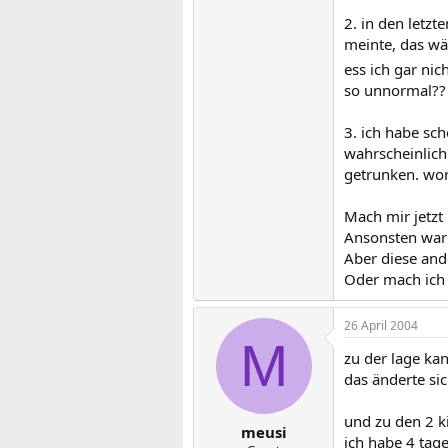
2. in den letz
meinte, das wä
ess ich gar nic
so unnormal??
3. ich habe sc
wahrscheinlich
getrunken. wor
Mach mir jetzt
Ansonsten war m
Aber diese and
Oder mach ich 
26 April 2004
M
zu der lage ka
das änderte sic
und zu den 2 ki
meusi
ich habe 4 tag