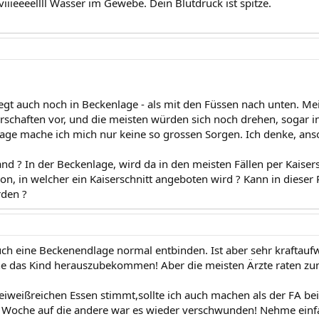
iiieeeellll Wasser im Gewebe. Dein Blutdruck ist spitze.
iegt auch noch in Beckenlage - als mit den Füssen nach unten. Me
rschaften vor, und die meisten würden sich noch drehen, sogar in
Lage mache ich mich nur keine so grossen Sorgen. Ich denke, ans
nd ? In der Beckenlage, wird da in den meisten Fällen per Kaisers
ion, in welcher ein Kaiserschnitt angeboten wird ? Kann in diese
den ?
ch eine Beckenendlage normal entbinden. Ist aber sehr kraftau
e das Kind herauszubekommen! Aber die meisten Ärzte raten zum
eiweißreichen Essen stimmt,sollte ich auch machen als der FA bei
 Woche auf die andere war es wieder verschwunden! Nehme einfa