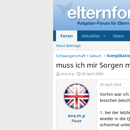
Foren
Aktuelles
News
Neue Beiträge
Schwangerschaft + Geburt
muss ich mir Sorgen 
E
E
eva.m.p
26 April 2004
r
r
s
s
26 April 2004
t
t
Vorhin war ich
e
e
l
l
bisschen beschä
l
l
e
t
1. bei der let
eva.m.p
r
a
wieder in die Q
m
Pause
schonmal unte