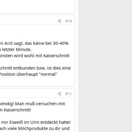
#10
in Arzt sagt, das käme bei 30-40%
 letzter Minute.
onsten wird wohl mit Kaiserschnitt
chnitt entbunden bzw. ist dies eine
r Position überhaupt "normal"
#11
fwendig! Man muß versuchen mit
 Kaiserschnitt!
 mir Eiweiß im Urin entdeckt hatte!
ch viele Milchprodukte zu dir und