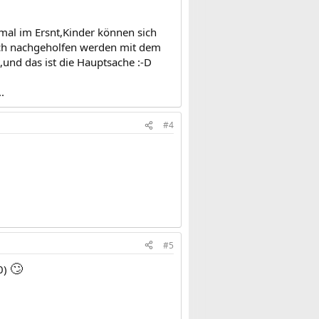
mal im Ersnt,Kinder können sich
och nachgeholfen werden mit dem
,und das ist die Hauptsache :-D
.
#4
#5
🙄
70)