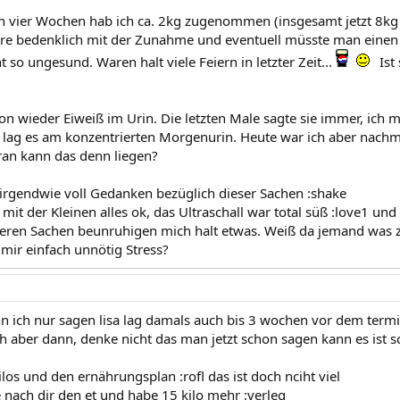
ten vier Wochen hab ich ca. 2kg zugenommen (insgesamt jetzt 8kg 
re bedenklich mit der Zunahme und eventuell müsste man einen 
ht so ungesund. Waren halt viele Feiern in letzter Zeit...
Ist
hon wieder Eiweiß im Urin. Die letzten Male sagte sie immer, ich
 lag es am konzentrierten Morgenurin. Heute war ich aber nachmit
an kann das denn liegen?
 irgendwie voll Gedanken bezüglich dieser Sachen :shake
it der Kleinen alles ok, das Ultraschall war total süß :love1 un
eren Sachen beunruhigen mich halt etwas. Weiß da jemand was z
mir einfach unnötig Stress?
nn ich nur sagen lisa lag damals auch bis 3 wochen vor dem term
h aber dann, denke nicht das man jetzt schon sagen kann es ist s
los und den ernährungsplan :rofl das ist doch nciht viel
e nach dir den et und habe 15 kilo mehr :verleg