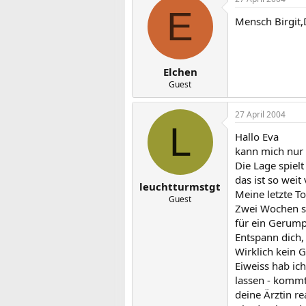
E
Mensch Birgit,D
Elchen
Guest
27 April 2004
L
Hallo Eva
kann mich nur 
Die Lage spiel
das ist so weit 
leuchtturmstgt
Meine letzte To
Guest
Zwei Wochen sp
für ein Gerumpe
Entspann dich, 
Wirklich kein 
Eiweiss hab ic
lassen - kommt
deine Ärztin re