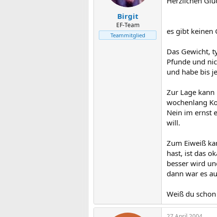
Herzlichen Glü
Birgit
EF-Team
es gibt keinen
Teammitglied
Das Gewicht, ty
Pfunde und nich
und habe bis j
Zur Lage kann 
wochenlang Kop
Nein im ernst 
will.
Zum Eiweiß kan
hast, ist das 
besser wird und
dann war es au
Weiß du schon
27 April 2004