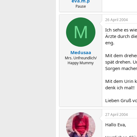
eva.m.p
Pause
26 April 2004
M
Ich sehe es wie
Ärzte durch di
eng.
Medusaa
Mit dem drehen
Mrs. Unfreundlich/
spät drehen. U
Happy Mummy
Sorgen machen
Mit dem Urin k
denk ich mal!!
Lieben Gruß v
27 April 2004
Hallo Eva,