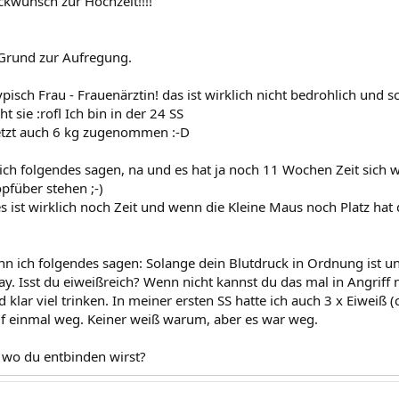
ckwunsch zur Hochzeit!!!!
 Grund zur Aufregung.
pisch Frau - Frauenärztin! das ist wirklich nicht bedrohlich und sc
t sie :rofl Ich bin in der 24 SS
etzt auch 6 kg zugenommen :-D
ich folgendes sagen, na und es hat ja noch 11 Wochen Zeit sich w
füber stehen ;-)
es ist wirklich noch Zeit und wenn die Kleine Maus noch Platz hat
n ich folgendes sagen: Solange dein Blutdruck in Ordnung ist 
okay. Isst du eiweißreich? Wenn nicht kannst du das mal in Angri
 klar viel trinken. In meiner ersten SS hatte ich auch 3 x Eiweiß
f einmal weg. Keiner weiß warum, aber es war weg.
 wo du entbinden wirst?