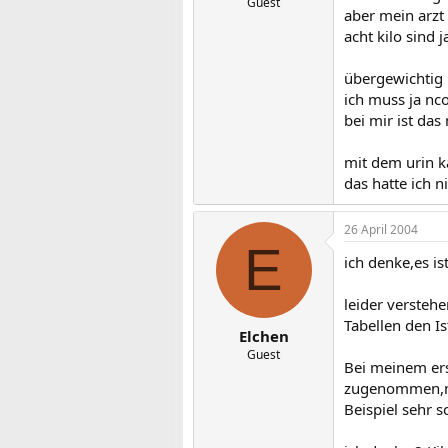
Guest
aber mein arzt
acht kilo sind 
übergewichtig b
ich muss ja nc
bei mir ist da
mit dem urin ka
das hatte ich n
26 April 2004
E
ich denke,es i
leider versteh
Tabellen den Is
Elchen
Guest
Bei meinem ers
zugenommen,ni
Beispiel sehr 