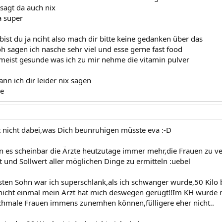
 sagt da auch nix
ja super
ist du ja nciht also mach dir bitte keine gedanken über das
oh sagen ich nasche sehr viel und esse gerne fast food
s meist gesunde was ich zu mir nehme die vitamin pulver
nn ich dir leider nix sagen
ie
st nicht dabei,was Dich beunruhigen müsste eva :-D
en es scheinbar die Ärzte heutzutage immer mehr,die Frauen zu 
t und Sollwert aller möglichen Dinge zu ermitteln :uebel
ten Sohn war ich superschlank,als ich schwanger wurde,50 Kilo be
cht einmal mein Arzt hat mich deswegen gerügt!!Im KH wurde m
schmale Frauen immens zunemhen können,fülligere eher nicht..