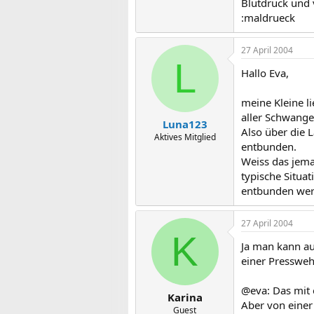
Blutdruck und v
:maldrueck
27 April 2004
L
Hallo Eva,
meine Kleine l
aller Schwange
Luna123
Also über die 
Aktives Mitglied
entbunden.
Weiss das jema
typische Situat
entbunden wer
27 April 2004
K
Ja man kann au
einer Pressweh
@eva: Das mit 
Karina
Aber von einer
Guest