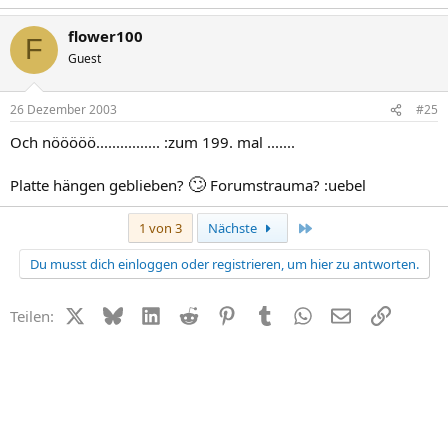
flower100
F
Guest
26 Dezember 2003
#25
Och nööööö................ :zum 199. mal .......
🙄
Platte hängen geblieben?
Forumstrauma? :uebel
Letzte
1 von 3
Nächste
Du musst dich einloggen oder registrieren, um hier zu antworten.
X (Twitter)
Bluesky
LinkedIn
Reddit
Pinterest
Tumblr
WhatsApp
E-Mail
Link
Teilen: