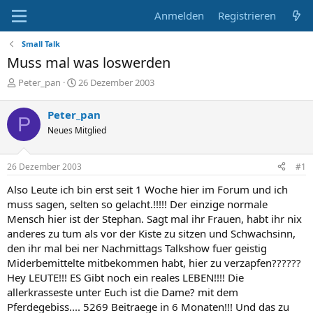
Anmelden
Registrieren
Small Talk
Muss mal was loswerden
E
E
Peter_pan
26 Dezember 2003
r
r
s
s
Peter_pan
P
t
t
Neues Mitglied
e
e
l
l
l
l
26 Dezember 2003
#1
e
t
r
a
Also Leute ich bin erst seit 1 Woche hier im Forum und ich
m
muss sagen, selten so gelacht.!!!!! Der einzige normale
Mensch hier ist der Stephan. Sagt mal ihr Frauen, habt ihr nix
anderes zu tum als vor der Kiste zu sitzen und Schwachsinn,
den ihr mal bei ner Nachmittags Talkshow fuer geistig
Miderbemittelte mitbekommen habt, hier zu verzapfen??????
Hey LEUTE!!! ES Gibt noch ein reales LEBEN!!!! Die
allerkrasseste unter Euch ist die Dame? mit dem
Pferdegebiss.... 5269 Beitraege in 6 Monaten!!! Und das zu