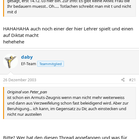
gesagt, erst 14.12. 03 hier bin. Zur Info: Es gibt keine ARME Frau die
Ihr bedauern muesst.. Oh..... Totlachen schreibt man mit t und nicht
mit d
HAHAHAHA auch noch einer der hier Lehrer spielt und einen
auf Diktat macht
hehehehe
daby
EF-Team
Teammitglied
26 Dezember 2003
#21
Original von Peter_pan
ist schon ein Armuts-Zeugnis wenn man nicht mehr weiterweiss
und dann aus Verzweifelung schon fast beleidigend wird. Aber zur
Beruhigung... ich kann, im Gegensatz zu Dir, auch einstecken und
nicht nur austeilen
Bitte? Wer hat den diesen Thread angefangen und was für