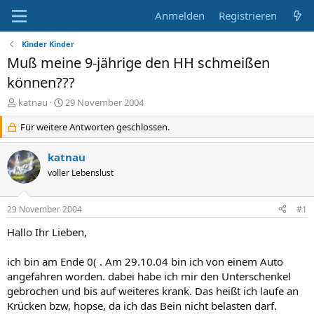
Anmelden
Registrieren
Kinder Kinder
Muß meine 9-jährige den HH schmeißen
können???
E
E
katnau
29 November 2004
r
r
s
Für weitere Antworten geschlossen.
s
t
t
e
e
katnau
l
l
voller Lebenslust
l
l
e
t
r
a
29 November 2004
#1
m
Hallo Ihr Lieben,
ich bin am Ende 0( . Am 29.10.04 bin ich von einem Auto
angefahren worden. dabei habe ich mir den Unterschenkel
gebrochen und bis auf weiteres krank. Das heißt ich laufe an
Krücken bzw, hopse, da ich das Bein nicht belasten darf.