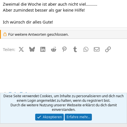
Zweimal die Woche ist aber auch nicht viel..........
Aber zumindest besser als gar keine Hilfe!
Ich wünsch dir alles Gute!
Für weitere Antworten geschlossen.
X (Twitter)
Bluesky
LinkedIn
Reddit
Pinterest
Tumblr
WhatsApp
E-Mail
Link
Teilen:
Kinder Kinder
Diese Seite verwendet Cookies, um Inhalte zu personalisieren und dich nach
einem Login angemeldet zu halten, wenn du registriert bist.
Durch die weitere Nutzung unserer Webseite erklärst du dich damit
Kontakt
Nutzungsbedingungen
Datenschutz
Hilfe
R
einverstanden.
S
S
®
Community platform by XenForo
© 2010-2026 XenForo Ltd.
Akzeptieren
Erfahre mehr…