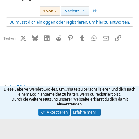
Letzte
1 von 2
Nächste
Du musst dich einloggen oder registrieren, um hier zu antworten.
X (Twitter)
Bluesky
LinkedIn
Reddit
Pinterest
Tumblr
WhatsApp
E-Mail
Link
Teilen:
Small Talk
Diese Seite verwendet Cookies, um Inhalte zu personalisieren und dich nach
einem Login angemeldet zu halten, wenn du registriert bist.
Durch die weitere Nutzung unserer Webseite erklärst du dich damit
Kontakt
Nutzungsbedingungen
Datenschutz
Hilfe
R
einverstanden.
S
S
®
Community platform by XenForo
© 2010-2026 XenForo Ltd.
Akzeptieren
Erfahre mehr…