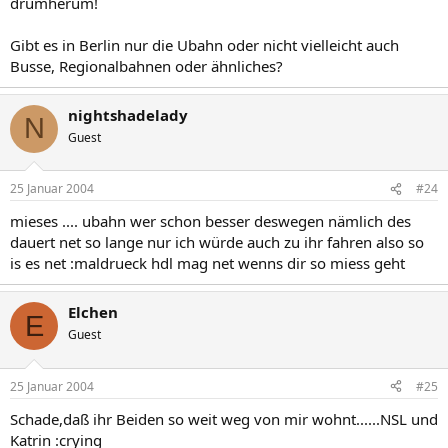
drumherum!
Gibt es in Berlin nur die Ubahn oder nicht vielleicht auch
Busse, Regionalbahnen oder ähnliches?
nightshadelady
N
Guest
25 Januar 2004
#24
mieses .... ubahn wer schon besser deswegen nämlich des
dauert net so lange nur ich würde auch zu ihr fahren also so
is es net :maldrueck hdl mag net wenns dir so miess geht
Elchen
E
Guest
25 Januar 2004
#25
Schade,daß ihr Beiden so weit weg von mir wohnt......NSL und
Katrin :crying