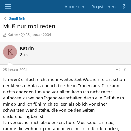
Anmelden
Registrieren
Small Talk
Muß nur mal reden
E
E
Katrin
25 Januar 2004
r
r
s
s
Katrin
K
t
t
Guest
e
e
l
l
l
l
25 Januar 2004
#1
e
t
r
a
Ich weiß einfach nicht mehr weiter. Seit Wochen reicht schon
m
der kleinste Anlass und ich breche in Tränen aus. Ich kann
nichts dagegen tun und vor allem kann ich nicht mehr
aufhören zu weinen.Irgendwie schalten dann alle Gefühle in
mir ab und ich fühl mich so leer, als ob ich vor einer
schwarzen Wand stehe, die von beiden Seiten
undurchdringbar ist.
Ich versuche mich abzulenken, höre Musik,die ich mag,
räume die wohnung um,angagiere mich im Kindergarten,