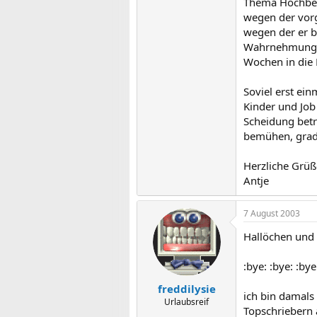
Thema Hochbeg
wegen der vor
wegen der er b
Wahrnehmungsp
Wochen in die 
Soviel erst ein
Kinder und Job
Scheidung betr
bemühen, grad 
Herzliche Grüß
Antje
7 August 2003
Hallöchen und 
:bye: :bye: :bye
freddilysie
ich bin damal
Urlaubsreif
Topschriebern 