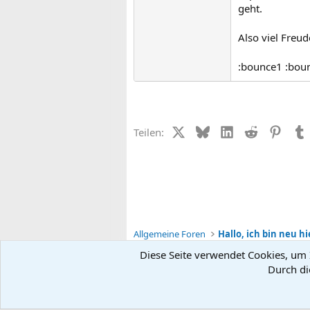
geht.
Also viel Freud
:bounce1 :bou
X (Twitter)
Bluesky
LinkedIn
Reddit
Pinter
Teilen:
Allgemeine Foren
Hallo, ich bin neu hi
Diese Seite verwendet Cookies, um I
Durch di