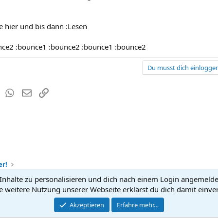
e hier und bis dann :Lesen
nce2 :bounce1 :bounce2 :bounce1 :bounce2
Du musst dich einloggen
est
Tumblr
WhatsApp
E-Mail
Link
er!
nhalte zu personalisieren und dich nach einem Login angemeldet 
Kontakt
Nutzun
e weitere Nutzung unserer Webseite erklärst du dich damit einve
®
Community platform by XenForo
Akzeptieren
Erfahre mehr…
© 2010-2026 XenForo Ltd.