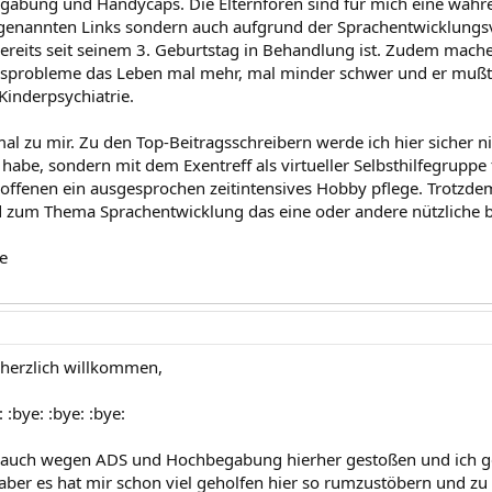
abung und Handycaps. Die Elternforen sind für mich eine wah
genannten Links sondern auch aufgrund der Sprachentwicklung
ereits seit seinem 3. Geburtstag in Behandlung ist. Zudem mac
robleme das Leben mal mehr, mal minder schwer und er mußte 
Kinderpsychiatrie.
mal zu mir. Zu den Top-Beitragsschreibern werde ich hier sicher ni
 habe, sondern mit dem Exentreff als virtueller Selbsthilfegruppe
offenen ein ausgesprochen zeitintensives Hobby pflege. Trotzde
zum Thema Sprachentwicklung das eine oder andere nützliche b
e
herzlich willkommen,
: :bye: :bye: :bye:
s auch wegen ADS und Hochbegabung hierher gestoßen und ich ge
aber es hat mir schon viel geholfen hier so rumzustöbern und zu