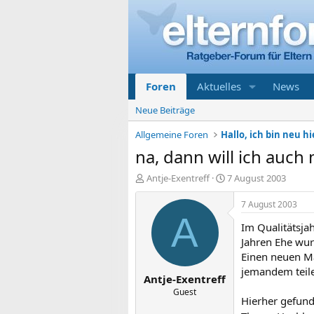
Foren
Aktuelles
News
Neue Beiträge
Allgemeine Foren
Hallo, ich bin neu hi
na, dann will ich auch 
E
E
Antje-Exentreff
7 August 2003
r
r
s
s
7 August 2003
t
t
A
Im Qualitätsja
e
e
l
l
Jahren Ehe wur
l
l
Einen neuen Ma
e
t
jemandem teil
Antje-Exentreff
r
a
m
Guest
Hierher gefund