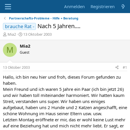
Anmelden
Registrieren
Partnerschafts-Probleme - Hilfe + Beratung
Nach 5 Jahren....
brauche Rat -
E
E
Mia2
13 Oktober 2003
r
r
s
s
Mia2
M
t
t
Guest
e
e
l
l
l
l
13 Oktober 2003
#1
e
t
r
a
Hallo, ich bin neu hier und froh, dieses Forum gefunden zu
m
haben.
Mein Freund und ich waren 5 Jahre ein Paar (ich bin jetzt 26)
und wir haben toll miteinander harmoniert. Wir hatten kaum
Streit, verstanden uns super. Wir haben uns einiges
aufgebaut, haben uns 2 Hunde und 2 Katzen angeschafft, eine
schöne Wohnung im Haus seiner Eltern usw. usw.
Letzten Montag eröffnete er mir, das er wohl keine Lust mehr
auf eine Beziehung hat und mich nicht mehr liebt. Er sagt, er