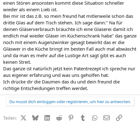
einen Stören ansonsten kommt diese Situation schneller
wieder als einem Lieb ist.
Bei mir ist das z.B. so mein freund hat mitlerweile schon das
dritte Glas auf dem Tisch stehen. Ich sage dann:" Na für
deinen Gläserverbrauch bräuchte ich eine Glaserei damit ich
endlich mal wieder Gläser im Küchenschrank habe" das ganze
noch mit einem Augenzwinker gesagt bewirkt das er die
Gläswer in die Küche bringt im besten Fall auch mal abwäscht
und da man es mehr auf die Lustige Art sagt gibt es auch
keinen Streit.
Das ganze ist natürlich jetzt kein Patentrezept ich spreche nur
aus eigener erfahrung und was uns geholfen hat.
Ich drücke dir die Daumen das du und dein freund die
richtige Entscheidungen treffen werdet.
Du musst dich einloggen oder registrieren, um hier zu antworten.
X (Twitter)
Bluesky
LinkedIn
Reddit
Pinterest
Tumblr
WhatsApp
E-Mail
Link
Teilen: