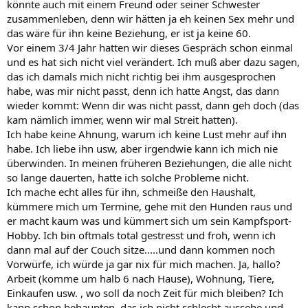
könnte auch mit einem Freund oder seiner Schwester
zusammenleben, denn wir hätten ja eh keinen Sex mehr und
das wäre für ihn keine Beziehung, er ist ja keine 60.
Vor einem 3/4 Jahr hatten wir dieses Gespräch schon einmal
und es hat sich nicht viel verändert. Ich muß aber dazu sagen,
das ich damals mich nicht richtig bei ihm ausgesprochen
habe, was mir nicht passt, denn ich hatte Angst, das dann
wieder kommt: Wenn dir was nicht passt, dann geh doch (das
kam nämlich immer, wenn wir mal Streit hatten).
Ich habe keine Ahnung, warum ich keine Lust mehr auf ihn
habe. Ich liebe ihn usw, aber irgendwie kann ich mich nie
überwinden. In meinen früheren Beziehungen, die alle nicht
so lange dauerten, hatte ich solche Probleme nicht.
Ich mache echt alles für ihn, schmeiße den Haushalt,
kümmere mich um Termine, gehe mit den Hunden raus und
er macht kaum was und kümmert sich um sein Kampfsport-
Hobby. Ich bin oftmals total gestresst und froh, wenn ich
dann mal auf der Couch sitze.....und dann kommen noch
Vorwürfe, ich würde ja gar nix für mich machen. Ja, hallo?
Arbeit (komme um halb 6 nach Hause), Wohnung, Tiere,
Einkaufen usw. , wo soll da noch Zeit für mich bleiben? Ich
kann schon behaupten, das ich nicht schlecht aussehe und