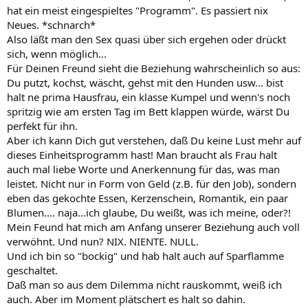
hat ein meist eingespieltes "Programm". Es passiert nix
Neues. *schnarch*
Also läßt man den Sex quasi über sich ergehen oder drückt
sich, wenn möglich...
Für Deinen Freund sieht die Beziehung wahrscheinlich so aus:
Du putzt, kochst, wäscht, gehst mit den Hunden usw... bist
halt ne prima Hausfrau, ein klasse Kumpel und wenn's noch
spritzig wie am ersten Tag im Bett klappen würde, wärst Du
perfekt für ihn.
Aber ich kann Dich gut verstehen, daß Du keine Lust mehr auf
dieses Einheitsprogramm hast! Man braucht als Frau halt
auch mal liebe Worte und Anerkennung für das, was man
leistet. Nicht nur in Form von Geld (z.B. für den Job), sondern
eben das gekochte Essen, Kerzenschein, Romantik, ein paar
Blumen.... naja...ich glaube, Du weißt, was ich meine, oder?!
Mein Feund hat mich am Anfang unserer Beziehung auch voll
verwöhnt. Und nun? NIX. NIENTE. NULL.
Und ich bin so "bockig" und hab halt auch auf Sparflamme
geschaltet.
Daß man so aus dem Dilemma nicht rauskommt, weiß ich
auch. Aber im Moment plätschert es halt so dahin.