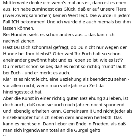
Mittlerweile denke ich: wenn's mal aus ist, dann ist es eben
aus. Ich habe zumindest das Glück, daß er auf unsere Tiere
(zwei Zwergkaninchen) keinen Wert legt. Die würde in jedem
Fall ICH bekommen! Und ich würde die auch niemals bei ihm
lassen können.
Bei Hunden sieht es schon anders aus.... das kann ich
nachvollziehen.
Hast Du Dich schonmal gefragt, ob Du nicht nur wegen der
Hunde bei Ihm bleibst? Oder weil Ihr Euch halt so schön
aneinander gewöhnt habt und es "eben so ist, wie es ist"?
Du merkst schon selber, daß es nicht so richtig "rund" läuft
bei Euch - und er merkt es auch.
Klar ist es nicht leicht, eine Beziehung als beendet zu sehen -
vor allem nicht, wenn man viele Jahre an Zeit da
hineingesteckt hat.
Aber die Kunst in einer richtig guten Beziehung zu leben, ist
doch auch, daß man sie auch nach Jahren nocht spannend
und lebendig erhalten kann. Gemeinsam!!! Und nicht jeder als
Einzelkämpfer für sich neben dem anderen herlebt!!! Das
kann es nicht sein. Dann lieber ein Ende in Frieden, als daß
man sich irgendwann total an die Gurgel geht!