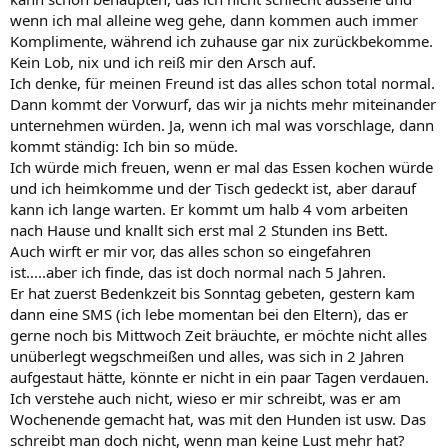
wenn ich mal alleine weg gehe, dann kommen auch immer
Komplimente, während ich zuhause gar nix zurückbekomme.
Kein Lob, nix und ich reiß mir den Arsch auf.
Ich denke, für meinen Freund ist das alles schon total normal.
Dann kommt der Vorwurf, das wir ja nichts mehr miteinander
unternehmen würden. Ja, wenn ich mal was vorschlage, dann
kommt ständig: Ich bin so müde.
Ich würde mich freuen, wenn er mal das Essen kochen würde
und ich heimkomme und der Tisch gedeckt ist, aber darauf
kann ich lange warten. Er kommt um halb 4 vom arbeiten
nach Hause und knallt sich erst mal 2 Stunden ins Bett.
Auch wirft er mir vor, das alles schon so eingefahren
ist.....aber ich finde, das ist doch normal nach 5 Jahren.
Er hat zuerst Bedenkzeit bis Sonntag gebeten, gestern kam
dann eine SMS (ich lebe momentan bei den Eltern), das er
gerne noch bis Mittwoch Zeit bräuchte, er möchte nicht alles
unüberlegt wegschmeißen und alles, was sich in 2 Jahren
aufgestaut hätte, könnte er nicht in ein paar Tagen verdauen.
Ich verstehe auch nicht, wieso er mir schreibt, was er am
Wochenende gemacht hat, was mit den Hunden ist usw. Das
schreibt man doch nicht, wenn man keine Lust mehr hat?