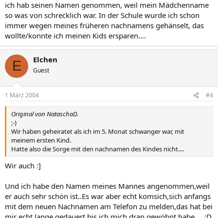
ich hab seinen Namen genommen, weil mein Mädchenname
so was von schrecklich war. In der Schule wurde ich schon
immer wegen meines früheren nachnamens gehänselt, das
wollte/konnte ich meinen Kids ersparen....
Elchen
E
Guest
1 März 2004
#4
Original von NataschaD.
;-)
Wir haben geheiratet als ich im 5. Monat schwanger war, mit
meinem ersten Kind.
Hatte also die Sorge mit den nachnamen des Kindes nicht....
Wir auch :]
Und ich habe den Namen meines Mannes angenommen,weil
er auch sehr schön ist..Es war aber echt komsich,sich anfangs
mit dem neuen Nachnamen am Telefon zu melden,das hat bei
mir echt lange gedauert,bis ich mich dran gewöhnt habe.... ;D