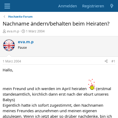
Anmelden
Registrieren
Hochzeits-Forum
Nachname ändern/behalten beim Heiraten?
E
E
eva.m.p
1 März 2004
r
r
s
s
eva.m.p
t
t
Pause
e
e
l
l
l
l
1 März 2004
#1
e
t
r
a
Hallo,
m
mein Freund und ich werden im April heiraten
(erstmal
standesamtlich, kirchlich dann erst nach der eburt unseres
Babys)
Eigentlich hatte ich sofort zugestimmt, den Nachnamen
meines Freundes anzunehmen und meinen eigenen
abzulegen. Wenn ich jetzt aber so drüber nachdenke, bin ich