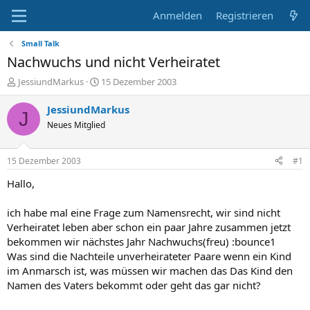
Anmelden
Registrieren
Small Talk
Nachwuchs und nicht Verheiratet
E
E
JessiundMarkus
15 Dezember 2003
r
r
s
s
JessiundMarkus
J
t
t
Neues Mitglied
e
e
l
l
l
l
15 Dezember 2003
#1
e
t
r
a
Hallo,
m
ich habe mal eine Frage zum Namensrecht, wir sind nicht
Verheiratet leben aber schon ein paar Jahre zusammen jetzt
bekommen wir nächstes Jahr Nachwuchs(freu) :bounce1
Was sind die Nachteile unverheirateter Paare wenn ein Kind
im Anmarsch ist, was müssen wir machen das Das Kind den
Namen des Vaters bekommt oder geht das gar nicht?