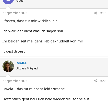
Guest
suchte und suchte....... er fand keine Hoden......... unser Kater war
eine Katze........ :wow Und so wurde aus "Titus" einfach "Frau Titus".
:engel
2 September 2003
#19
Pfosten, dass tut mir wirklich leid.
Ich weiß gar nicht was ich sagen soll.
Ihr beiden seit mal ganz lieb geknuddelt von mir
:troest :troest
Melle
Aktives Mitglied
2 September 2003
#20
Oweia....das tut mir sehr leid ! :traene
Hoffentlich geht bei Euch bald wieder die :sonne auf.