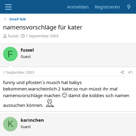
Anmelden
Registrieren
Small Talk
namensvorschläge für kater
E
E
fussel
1 September 2003
r
r
s
s
fussel
F
t
t
Guest
e
e
l
l
l
l
1 September 2003
#1
e
t
r
a
funny und pfosten´s musch hat babys
m
bekommen.warscheinlich 2 kater.so nun müsst ihr mal
🙂
namensvorschläge machen
damit die kiddies sich namen
aussuchen können.
karinchen
K
Guest