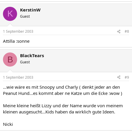
KerstinW
K
Guest
1 September 2003
#8
Attilla :sonne
BlackTears
B
Guest
1 September 2003
#9
...wie wäre es mit Snoopy und Charly ( denkt jeder an den
Peanut Hund...es kommt aber ne Katze um die Ecke :wow )
Meine kleine heißt Lizzy und der Name wurde von meinem
kleinen ausgesucht...Kids haben da wirklich gute Ideen.
Nicki