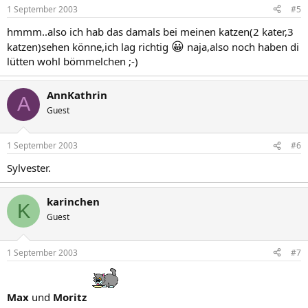
1 September 2003
#5
hmmm..also ich hab das damals bei meinen katzen(2 kater,3
😀
katzen)sehen könne,ich lag richtig
naja,also noch haben di
lütten wohl bömmelchen ;-)
AnnKathrin
A
Guest
1 September 2003
#6
Sylvester.
karinchen
K
Guest
1 September 2003
#7
Max
und
Moritz