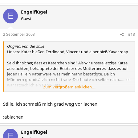
Engelflügel
E
Guest
2 September 2003
#18
Original von die_stille
Unsere Kater hießen Ferdinand, Vincent und einer hieß Xaver. :gap
Seid Ihr sicher, dass es Katerchen sind? Als wir unsere jetzige Katze
aussuchten, behauptete der Besitzer des Muttertieres, dass es auf
jeden Fall ein Kater wäre, was mein Mann bestätigte. Da ich
Männern grundsätzlich nicht traue ;D schaute ich selber nach....... es
war tatsächlich ein Baby-Kater.
Zum Vergrößern anklicken....
Der Tierarzt stellte bei der Untersuchung ein paar Tage später fest,
dass die Hoden noch etwas "unterentwickelt" wären........ nun ja.....
Stille, ich schmeiß mich grad weg vor lachen.
das Katerchen war ja auch erst vier Wochen alt.
:ablachen
Der Kleine wuchs heran, hatte ein wunderbares Langhaarfell, aber
er blieb etwas mickrig. Die Kater, die wir vor ihm hatten, waren alle
viel kräftiger gewesen. Mit zehn Monaten fuhr mein Mann erneut
Engelflügel
E
mit ihm zum Tierarzt, zwecks Kastration.......... *räusper*....... der Doc