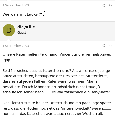
1 September 2003
#2
Wie wärs mit
Lucky
?
die_stille
D
Guest
1 September 2003
#3
Unsere Kater hießen Ferdinand, Vincent und einer hieß Xaver.
:gap
Seid Ihr sicher, dass es Katerchen sind? Als wir unsere jetzige
Katze aussuchten, behauptete der Besitzer des Muttertieres,
dass es auf jeden Fall ein Kater wäre, was mein Mann
bestätigte. Da ich Männern grundsätzlich nicht traue ;D
schaute ich selber nach....... es war tatsächlich ein Baby-Kater.
Der Tierarzt stellte bei der Untersuchung ein paar Tage später
fest, dass die Hoden noch etwas "unterentwickelt" wären........
nun ja..... das Katerchen war ja auch erst vier Wochen alt.