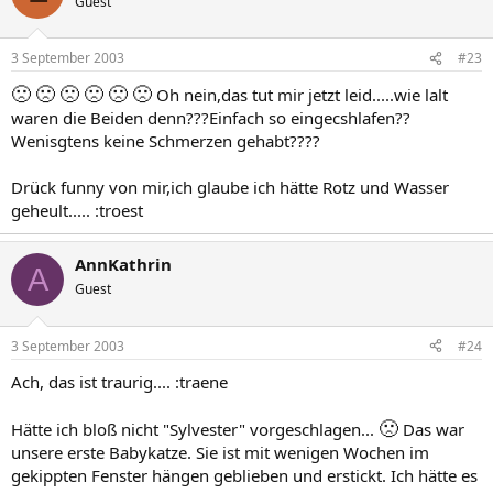
Guest
3 September 2003
#23
🙁
🙁
🙁
🙁
🙁
🙁
Oh nein,das tut mir jetzt leid.....wie lalt
waren die Beiden denn???Einfach so eingecshlafen??
Wenisgtens keine Schmerzen gehabt????
Drück funny von mir,ich glaube ich hätte Rotz und Wasser
geheult..... :troest
AnnKathrin
A
Guest
3 September 2003
#24
Ach, das ist traurig.... :traene
🙁
Hätte ich bloß nicht "Sylvester" vorgeschlagen...
Das war
unsere erste Babykatze. Sie ist mit wenigen Wochen im
gekippten Fenster hängen geblieben und erstickt. Ich hätte es