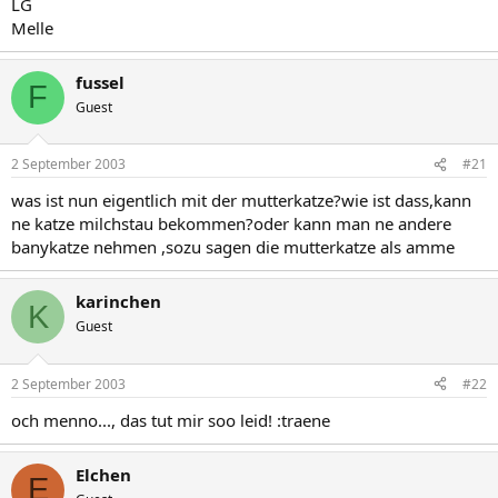
LG
Melle
fussel
F
Guest
2 September 2003
#21
was ist nun eigentlich mit der mutterkatze?wie ist dass,kann
ne katze milchstau bekommen?oder kann man ne andere
banykatze nehmen ,sozu sagen die mutterkatze als amme
karinchen
K
Guest
2 September 2003
#22
och menno..., das tut mir soo leid! :traene
Elchen
E