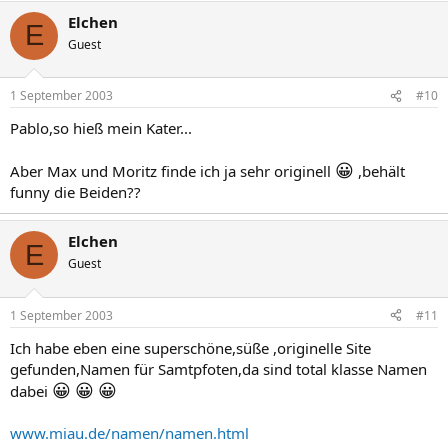
Elchen
E
Guest
1 September 2003
#10
Pablo,so hieß mein Kater...
😀
Aber Max und Moritz finde ich ja sehr originell
,behält
funny die Beiden??
Elchen
E
Guest
1 September 2003
#11
Ich habe eben eine superschöne,süße ,originelle Site
gefunden,Namen für Samtpfoten,da sind total klasse Namen
😀
😀
😀
dabei
www.miau.de/namen/namen.html