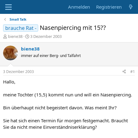
Anmelden
Registrieren
Small Talk
Nasenpiercing mit 15??
brauche Rat -
E
E
biene38
3 Dezember 2003
r
r
s
s
biene38
t
t
immer auf einer Berg- und Talfahrt
e
e
l
l
l
l
3 Dezember 2003
#1
e
t
r
a
Hallo,
m
meine Tochter (15,5) kommt nun und will ein Nasenpiercing.
Bin überhaupt nicht begeistert davon. Was meint Ihr?
Sie hat sich einen Termin für morgen festgemacht. Braucht
Sie da nicht meine Einverständniserklärung?